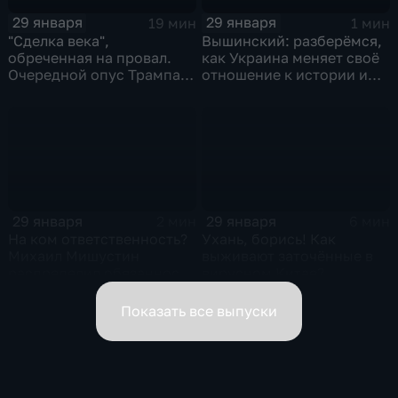
29 января
29 января
19 мин
1 мин
"Сделка века",
Вышинский: разберёмся,
обреченная на провал.
как Украина меняет своё
Очередной опус Трампа.
отношение к истории и
Жанр: политическая
почему
фантастика
29 января
29 января
2 мин
6 мин
На ком ответственность?
Ухань, борись! Как
Михаил Мишустин
выживают заточённые в
распределил обязанности
вирусном Китае?
вице-премьеров
Показать все выпуски