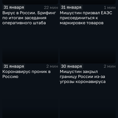
31 января
31 января
22 мин
1 мин
Вирус в России. Брифинг
Мишустин призвал ЕАЭС
по итогам заседания
присоединиться к
оперативного штаба
маркировке товаров
31 января
30 января
2 мин
2 мин
Коронавирус проник в
Мишустин закрыл
Россию
границу России из-за
угрозы коронавируса