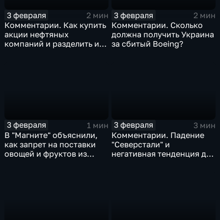
3 февраля
3 февраля
2 мин
2 мин
Комментарии. Как купить
Комментарии. Сколько
акции нефтяных
должна получить Украина
компаний и разделить их
за сбитый Boeing?
доход
3 февраля
3 февраля
1 мин
3 мин
В "Магните" объяснили,
Комментарии. Падение
как запрет на поставки
"Северстали" и
овощей и фруктов из
негативная тенденция для
Китая отразится на ценах
бизнеса Apple