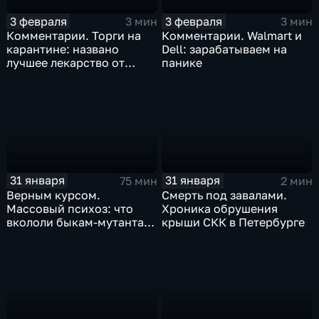
3 февраля
3 февраля
3 мин
3 мин
Комментарии. Торги на
Комментарии. Walmart и
карантине: названо
Dell: зарабатываем на
лучшее лекарство от
панике
коррекции
31 января
31 января
75 мин
2 мин
Верным курсом.
Смерть под завалами.
Массовый психоз: что
Хроника обрушения
вкололи быкам-мутантам,
крыши СКК в Петербурге
когда рухнет доллар и
почему месть Китая
станет страшнее вируса