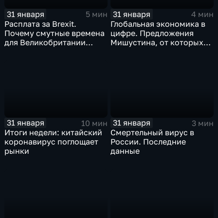
31 января
31 января
5 мин
4 мин
Расплата за Brexit.
Глобальная экономика в
Почему смутные времена
цифре. Предложения
для Великобритании
Мишустина, от которых
только начинаются
ЕАЭС не сможет
отказаться
31 января
31 января
10 мин
3 мин
Итоги недели: китайский
Смертельный вирус в
коронавирус поглощает
России. Последние
рынки
данные