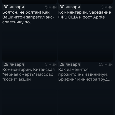
30 января
30 января
5 мин
3 мин
Болтон, не болтай! Как
Комментарии. Заседание
Вашингтон запретил экс-
ФРС США и рост Apple
советнику по
безопасности делиться
воспоминаниями
29 января
29 января
3 мин
13 мин
Комментарии. Китайская
Как изменится
"чёрная смерть" массово
прожиточный минимум.
"косит" акции
Брифинг министра труда
и соцзащиты Антона
Котякова