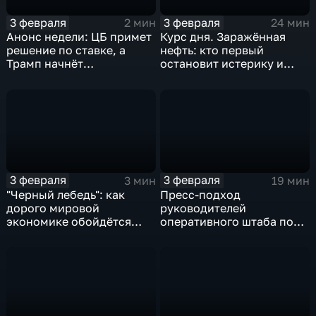
3 февраля
3 февраля
2 мин
24 мин
Анонс недели: ЦБ примет
Курс дня. Заражённая
решение по ставке, а
нефть: кто первый
Трамп начнёт
остановит истерику и
предвыборную гонку
почему ОПЕК лучше не
вмешиваться
3 февраля
3 февраля
3 мин
19 мин
"Черный лебедь": как
Пресс-подход
дорого мировой
руководителей
экономике обойдётся
оперативного штаба по
изоляция Поднебесной
борьбе с коронавирусом