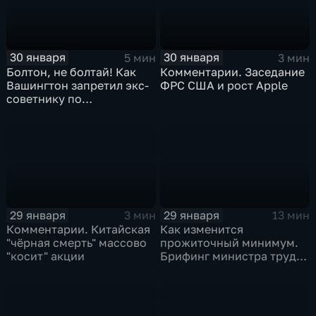
30 января
30 января
5 мин
3 мин
Болтон, не болтай! Как
Комментарии. Заседание
Вашингтон запретил экс-
ФРС США и рост Apple
советнику по
безопасности делиться
воспоминаниями
29 января
29 января
3 мин
13 мин
Комментарии. Китайская
Как изменится
"чёрная смерть" массово
прожиточный минимум.
"косит" акции
Брифинг министра труда
и соцзащиты Антона
Котякова