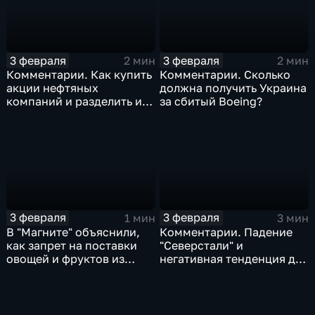
3 февраля
3 февраля
2 мин
2 мин
Комментарии. Как купить
Комментарии. Сколько
акции нефтяных
должна получить Украина
компаний и разделить их
за сбитый Boeing?
доход
3 февраля
3 февраля
1 мин
3 мин
В "Магните" объяснили,
Комментарии. Падение
как запрет на поставки
"Северстали" и
овощей и фруктов из
негативная тенденция для
Китая отразится на ценах
бизнеса Apple