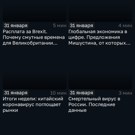
31 января
31 января
5 мин
4 мин
Расплата за Brexit.
Глобальная экономика в
Почему смутные времена
цифре. Предложения
для Великобритании
Мишустина, от которых
только начинаются
ЕАЭС не сможет
отказаться
31 января
31 января
10 мин
3 мин
Итоги недели: китайский
Смертельный вирус в
коронавирус поглощает
России. Последние
рынки
данные