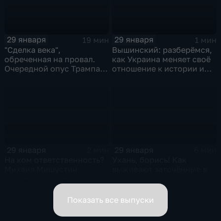
29 января
29 января
19 мин
1 мин
"Сделка века",
Вышинский: разберёмся,
обреченная на провал.
как Украина меняет своё
Очередной опус Трампа.
отношение к истории и
Жанр: политическая
почему
фантастика
29 января
29 января
2 мин
6 мин
На ком ответственность?
Ухань, борись! Как
Михаил Мишустин
выживают заточённые в
распределил обязанности
вирусном Китае?
вице-премьеров
Показать все выпуски