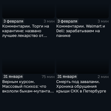
3 февраля
3 февраля
3 мин
3 мин
Комментарии. Торги на
Комментарии. Walmart и
карантине: названо
Dell: зарабатываем на
лучшее лекарство от
панике
коррекции
31 января
31 января
75 мин
2 мин
Верным курсом.
Смерть под завалами.
Массовый психоз: что
Хроника обрушения
вкололи быкам-мутантам,
крыши СКК в Петербурге
когда рухнет доллар и
почему месть Китая
станет страшнее вируса