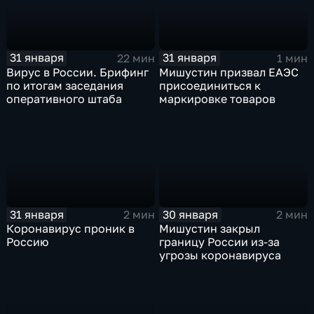
31 января
31 января
22 мин
1 мин
Вирус в России. Брифинг
Мишустин призвал ЕАЭС
по итогам заседания
присоединиться к
оперативного штаба
маркировке товаров
31 января
30 января
2 мин
2 мин
Коронавирус проник в
Мишустин закрыл
Россию
границу России из-за
угрозы коронавируса