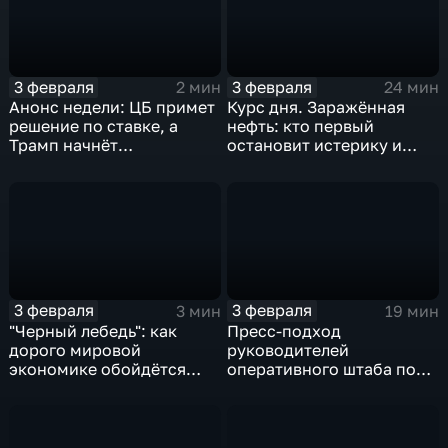
3 февраля
3 февраля
2 мин
24 мин
Анонс недели: ЦБ примет
Курс дня. Заражённая
решение по ставке, а
нефть: кто первый
Трамп начнёт
остановит истерику и
предвыборную гонку
почему ОПЕК лучше не
вмешиваться
3 февраля
3 февраля
3 мин
19 мин
"Черный лебедь": как
Пресс-подход
дорого мировой
руководителей
экономике обойдётся
оперативного штаба по
изоляция Поднебесной
борьбе с коронавирусом