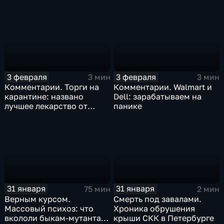
Китая отразится на ценах
бизнеса Apple
3 февраля
3 февраля
3 мин
3 мин
Комментарии. Торги на
Комментарии. Walmart и
карантине: названо
Dell: зарабатываем на
лучшее лекарство от
панике
коррекции
31 января
31 января
75 мин
2 мин
Верным курсом.
Смерть под завалами.
Массовый психоз: что
Хроника обрушения
вкололи быкам-мутантам,
крыши СКК в Петербурге