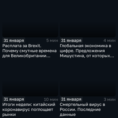
когда рухнет доллар и
почему месть Китая
станет страшнее вируса
31 января
31 января
5 мин
4 мин
Расплата за Brexit.
Глобальная экономика в
Почему смутные времена
цифре. Предложения
для Великобритании
Мишустина, от которых
только начинаются
ЕАЭС не сможет
отказаться
31 января
31 января
10 мин
3 мин
Итоги недели: китайский
Смертельный вирус в
коронавирус поглощает
России. Последние
рынки
данные