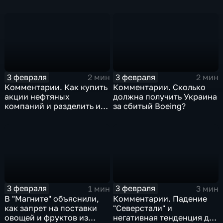
изоляция Поднебесной
борьбе с коронавирусом
3 февраля
3 февраля
2 мин
2 мин
Комментарии. Как купить
Комментарии. Сколько
акции нефтяных
должна получить Украина
компаний и разделить их
за сбитый Boeing?
доход
3 февраля
3 февраля
1 мин
3 мин
В "Магните" объяснили,
Комментарии. Падение
как запрет на поставки
"Северстали" и
овощей и фруктов из
негативная тенденция для