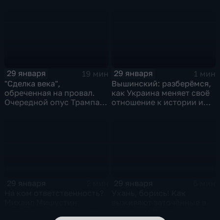
и соцзащиты Антона
Котякова
29 января
29 января
19 мин
1 мин
"Сделка века",
Вышинский: разберёмся,
обреченная на провал.
как Украина меняет своё
Очередной опус Трампа.
отношение к истории и
Жанр: политическая
почему
фантастика
29 января
29 января
2 мин
6 мин
На ком ответственность?
Ухань, борись! Как
Михаил Мишустин
выживают заточённые в
распределил обязанности
вирусном Китае?