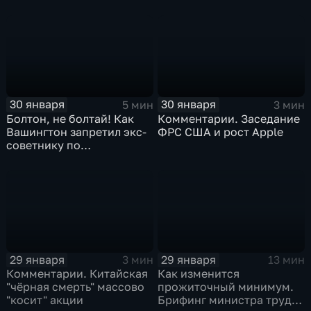
30 января
30 января
5 мин
3 мин
Болтон, не болтай! Как
Комментарии. Заседание
Вашингтон запретил экс-
ФРС США и рост Apple
советнику по
безопасности делиться
воспоминаниями
29 января
29 января
3 мин
13 мин
Комментарии. Китайская
Как изменится
"чёрная смерть" массово
прожиточный минимум.
"косит" акции
Брифинг министра труда