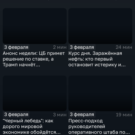
удар
3 февраля
3 февраля
2 мин
24 мин
Анонс недели: ЦБ примет
Курс дня. Заражённая
решение по ставке, а
нефть: кто первый
Трамп начнёт
остановит истерику и
предвыборную гонку
почему ОПЕК лучше не
вмешиваться
3 февраля
3 февраля
3 мин
19 мин
"Черный лебедь": как
Пресс-подход
дорого мировой
руководителей
экономике обойдётся
оперативного штаба по