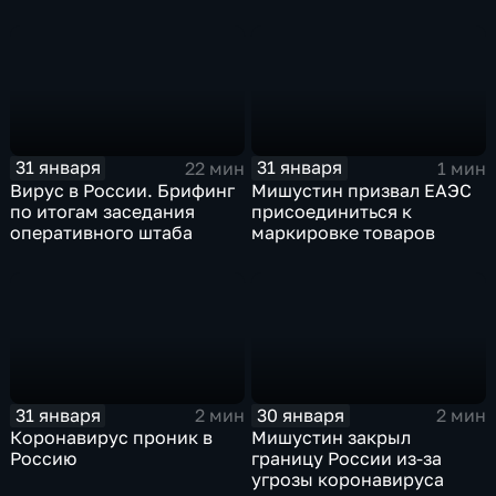
31 января
31 января
22 мин
1 мин
Вирус в России. Брифинг
Мишустин призвал ЕАЭС
по итогам заседания
присоединиться к
оперативного штаба
маркировке товаров
31 января
30 января
2 мин
2 мин
Коронавирус проник в
Мишустин закрыл
Россию
границу России из-за
угрозы коронавируса