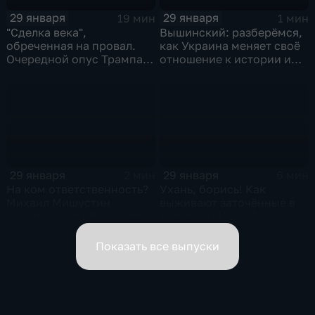
29 января
29 января
19 мин
1 мин
"Сделка века",
Вышинский: разберёмся,
обреченная на провал.
как Украина меняет своё
Очередной опус Трампа.
отношение к истории и
Жанр: политическая
почему
фантастика
29 января
29 января
2 мин
6 мин
На ком ответственность?
Ухань, борись! Как
Михаил Мишустин
выживают заточённые в
распределил обязанности
вирусном Китае?
вице-премьеров
Показать все выпуски