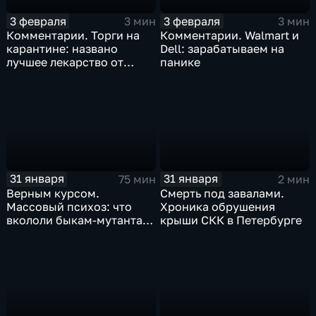
3 февраля
3 февраля
3 мин
3 мин
Комментарии. Торги на
Комментарии. Walmart и
карантине: названо
Dell: зарабатываем на
лучшее лекарство от
панике
коррекции
31 января
31 января
75 мин
2 мин
Верным курсом.
Смерть под завалами.
Массовый психоз: что
Хроника обрушения
вкололи быкам-мутантам,
крыши СКК в Петербурге
когда рухнет доллар и
почему месть Китая
станет страшнее вируса