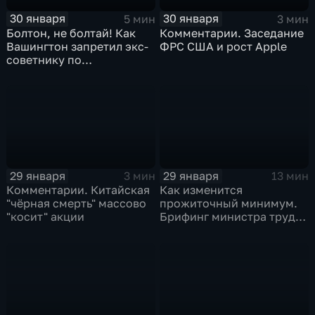
30 января
30 января
5 мин
3 мин
Болтон, не болтай! Как
Комментарии. Заседание
Вашингтон запретил экс-
ФРС США и рост Apple
советнику по
безопасности делиться
воспоминаниями
29 января
29 января
3 мин
13 мин
Комментарии. Китайская
Как изменится
"чёрная смерть" массово
прожиточный минимум.
"косит" акции
Брифинг министра труда
и соцзащиты Антона
Котякова