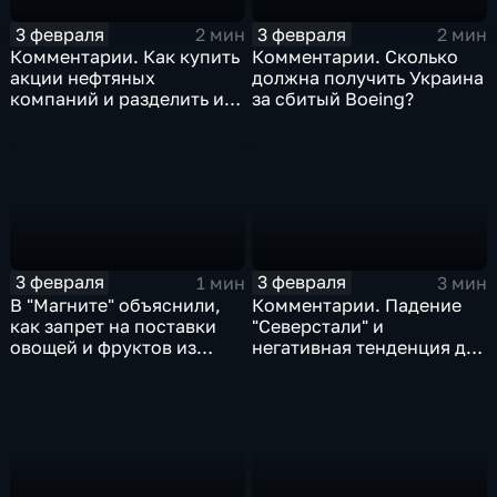
3 февраля
3 февраля
2 мин
2 мин
Комментарии. Как купить
Комментарии. Сколько
акции нефтяных
должна получить Украина
компаний и разделить их
за сбитый Boeing?
доход
3 февраля
3 февраля
1 мин
3 мин
В "Магните" объяснили,
Комментарии. Падение
как запрет на поставки
"Северстали" и
овощей и фруктов из
негативная тенденция для
Китая отразится на ценах
бизнеса Apple