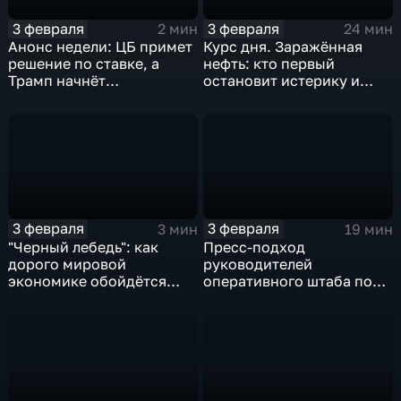
3 февраля
3 февраля
2 мин
24 мин
Анонс недели: ЦБ примет
Курс дня. Заражённая
решение по ставке, а
нефть: кто первый
Трамп начнёт
остановит истерику и
предвыборную гонку
почему ОПЕК лучше не
вмешиваться
3 февраля
3 февраля
3 мин
19 мин
"Черный лебедь": как
Пресс-подход
дорого мировой
руководителей
экономике обойдётся
оперативного штаба по
изоляция Поднебесной
борьбе с коронавирусом