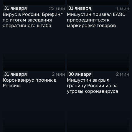
31 января
31 января
22 мин
1 мин
Вирус в России. Брифинг
Мишустин призвал ЕАЭС
по итогам заседания
присоединиться к
оперативного штаба
маркировке товаров
31 января
30 января
2 мин
2 мин
Коронавирус проник в
Мишустин закрыл
Россию
границу России из-за
угрозы коронавируса