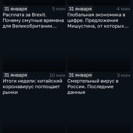
31 января
31 января
5 мин
4 мин
Расплата за Brexit.
Глобальная экономика в
Почему смутные времена
цифре. Предложения
для Великобритании
Мишустина, от которых
только начинаются
ЕАЭС не сможет
отказаться
31 января
31 января
10 мин
3 мин
Итоги недели: китайский
Смертельный вирус в
коронавирус поглощает
России. Последние
рынки
данные