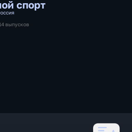
ой спорт
оссия
514 выпусков