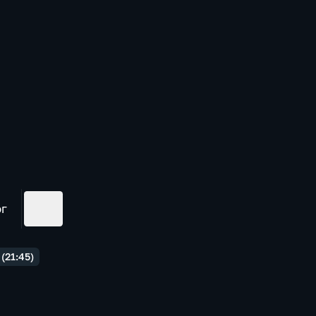
ог
(21:45)