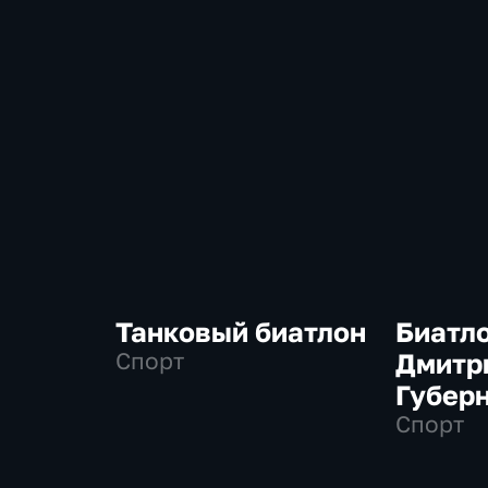
Танковый биатлон
Биатло
Спорт
Дмитр
Губер
Спорт