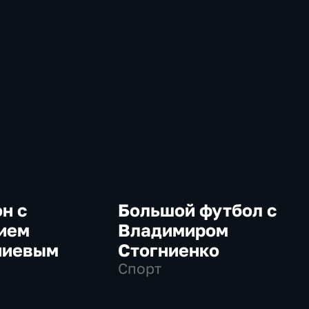
н с
Большой футбол с
ием
Владимиром
ниевым
Стогниенко
Спорт