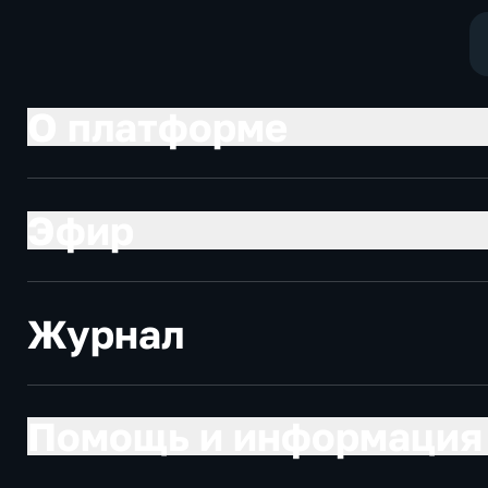
О платформе
Эфир
Журнал
Помощь и информация