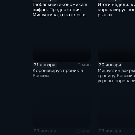
Глобальная экономика в
Итоги недели: к
цифре. Предложения
коронавирус по
Мишустина, от которых
рынки
ЕАЭС не сможет
отказаться
31 января
30 января
2 мин
Коронавирус проник в
Мишустин закр
Россию
границу России 
угрозы коронав
29 января
29 января
13 мин