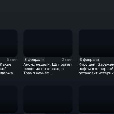
3 февраля
3 февраля
5 мин
2 мин
 Какие
Анонс недели: ЦБ примет
Курс дня. Заражё
ской
решение по ставке, а
нефть: кто первый
ыдержат
Трамп начнёт
остановит истерик
предвыборную гонку
почему ОПЕК лучш
вмешиваться