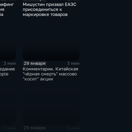
рифинг
Мишустин призвал ЕАЭС
ия
присоединиться к
ба
маркировке товаров
29 января
3 мин
3 мин
едание
Комментарии. Китайская
pple
"чёрная смерть" массово
"косит" акции
29 января
2 мин
6 мин