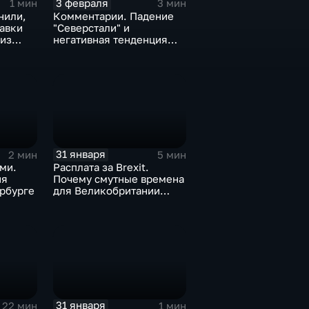
3 февраля
1 мин
3 мин
нили,
Комментарии. Падение
тавки
"Северстали" и
 из
негативная тенденция
а ценах
для бизнеса Apple
31 января
2 мин
5 мин
ми.
Расплата за Brexit.
ия
Почему смутные времена
рбурге
для Великобритании
только начинаются
31 января
22 мин
1 мин