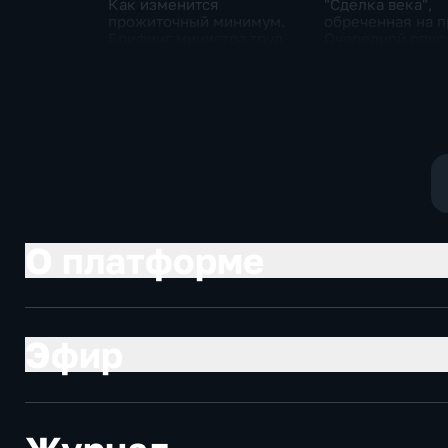
Как изменится
"Сделка века",
прожиточный минимум.
обреченная на п
Брифинг министра труда
Очередной опус
и соцзащиты Антона
Жанр: политиче
Котякова
фантастика
О платформе
Эфир