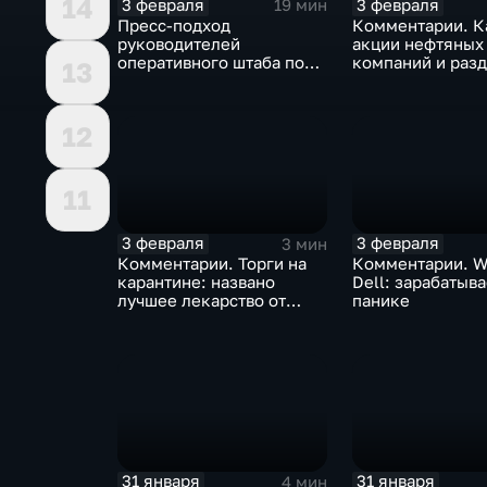
14
3 февраля
3 февраля
19 мин
Пресс-подход
Комментарии. К
руководителей
акции нефтяных
оперативного штаба по
компаний и разд
13
борьбе с коронавирусом
доход
12
11
3 февраля
3 февраля
3 мин
Комментарии. Торги на
Комментарии. W
карантине: названо
Dell: зарабатыв
лучшее лекарство от
панике
коррекции
31 января
31 января
4 мин