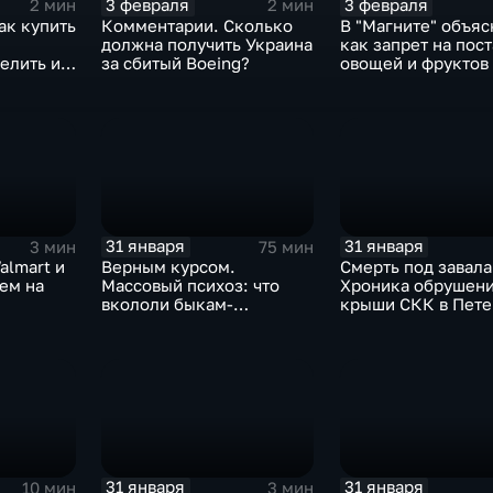
3 февраля
3 февраля
2 мин
2 мин
ак купить
Комментарии. Сколько
В "Магните" объяс
должна получить Украина
как запрет на пос
елить их
за сбитый Boeing?
овощей и фруктов
Китая отразится н
31 января
31 января
3 мин
75 мин
almart и
Верным курсом.
Смерть под завала
аем на
Массовый психоз: что
Хроника обрушен
вкололи быкам-
крыши СКК в Пете
мутантам, когда рухнет
доллар и почему месть
Китая станет страшнее
вируса
31 января
31 января
10 мин
3 мин