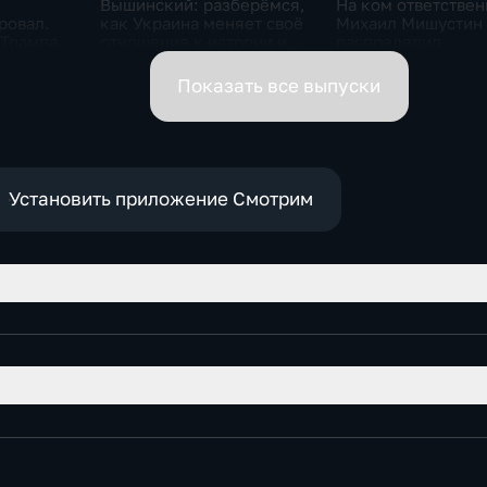
Вышинский: разберёмся,
На ком ответствен
ровал.
как Украина меняет своё
Михаил Мишустин
 Трампа.
отношение к истории и
распределил
ская
почему
обязанности вице-
премьеров
Показать все выпуски
Установить приложение Смотрим