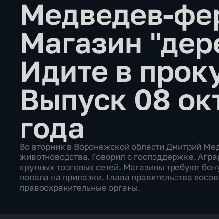
Медведев-фе
Магазин "дер
Идите в прок
Выпуск 08 ок
года
Во вторник в Воронежской области Дмитрий Ме
животноводства. Говорил о господдержке. Агра
крупных торговых сетей. Магазины требуют бону
попала на прилавки. Глава правительства посо
правоохранительные органы.