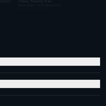
ность?
Ухань, борись! Как
выживают заточённые в
вирусном Китае?