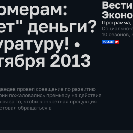
рмерам:
Вести
Эконо
ет" деньги?
Программа
,
Социально-
10 сезонов,
уратуру!
•
тября 2013
дведев провел совещание по развитию
рии пожаловались премьеру на действия
сы за то, чтобы конкретная продукция
ветовал обращаться в