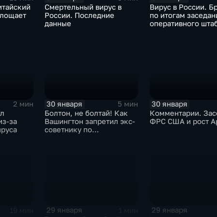
итайский
Смертельный вирус в
Вирус в России. Б
глощает
России. Последние
по итогам заседан
данные
оперативного шта
30 января
30 января
2 мин
5 мин
ыл
Болтон, не болтай! Как
Комментарии. Зас
из-за
Вашингтон запретил экс-
ФРС США и рост A
ируса
советнику по
безопасности делиться
воспоминаниями
29 января
29 января
19 мин
1 мин