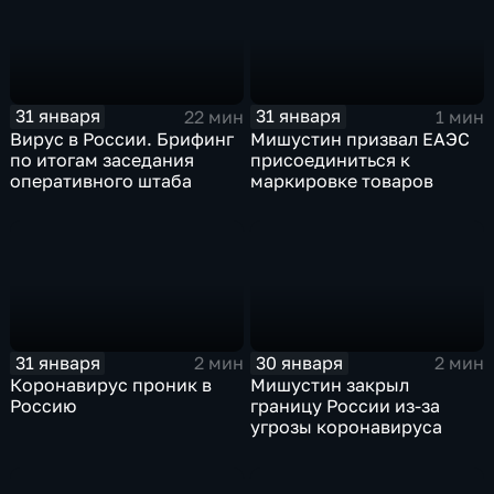
31 января
31 января
22 мин
1 мин
Вирус в России. Брифинг
Мишустин призвал ЕАЭС
по итогам заседания
присоединиться к
оперативного штаба
маркировке товаров
31 января
30 января
2 мин
2 мин
Коронавирус проник в
Мишустин закрыл
Россию
границу России из-за
угрозы коронавируса