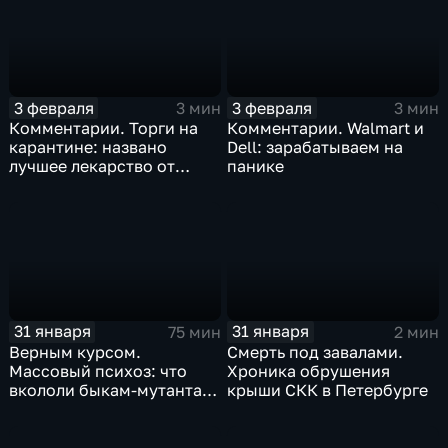
3 февраля
3 февраля
3 мин
3 мин
Комментарии. Торги на
Комментарии. Walmart и
карантине: названо
Dell: зарабатываем на
лучшее лекарство от
панике
коррекции
31 января
31 января
75 мин
2 мин
Верным курсом.
Смерть под завалами.
Массовый психоз: что
Хроника обрушения
вкололи быкам-мутантам,
крыши СКК в Петербурге
когда рухнет доллар и
почему месть Китая
станет страшнее вируса