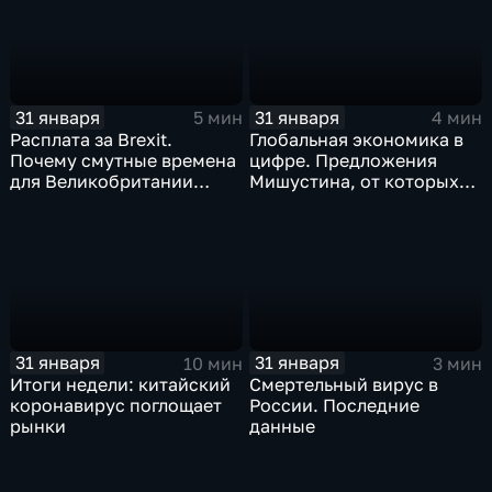
31 января
31 января
5 мин
4 мин
Расплата за Brexit.
Глобальная экономика в
Почему смутные времена
цифре. Предложения
для Великобритании
Мишустина, от которых
только начинаются
ЕАЭС не сможет
отказаться
31 января
31 января
10 мин
3 мин
Итоги недели: китайский
Смертельный вирус в
коронавирус поглощает
России. Последние
рынки
данные