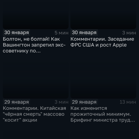
30 января
30 января
5 мин
3 мин
Болтон, не болтай! Как
Комментарии. Заседание
Вашингтон запретил экс-
ФРС США и рост Apple
советнику по
безопасности делиться
воспоминаниями
29 января
29 января
3 мин
13 мин
Комментарии. Китайская
Как изменится
"чёрная смерть" массово
прожиточный минимум.
"косит" акции
Брифинг министра труда
и соцзащиты Антона
Котякова