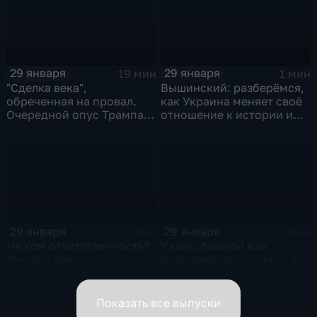
29 января
29 января
19 мин
1 мин
"Сделка века",
Вышинский: разберёмся,
обреченная на провал.
как Украина меняет своё
Очередной опус Трампа.
отношение к истории и
Жанр: политическая
почему
фантастика
29 января
29 января
2 мин
6 мин
На ком ответственность?
Ухань, борись! Как
Михаил Мишустин
выживают заточённые в
распределил обязанности
вирусном Китае?
вице-премьеров
Показать все выпуски