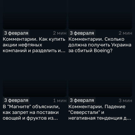
3 февраля
3 февраля
2 мин
2 мин
Комментарии. Как купить
Комментарии. Сколько
акции нефтяных
должна получить Украина
компаний и разделить их
за сбитый Boeing?
доход
3 февраля
3 февраля
1 мин
3 мин
В "Магните" объяснили,
Комментарии. Падение
как запрет на поставки
"Северстали" и
овощей и фруктов из
негативная тенденция для
Китая отразится на ценах
бизнеса Apple