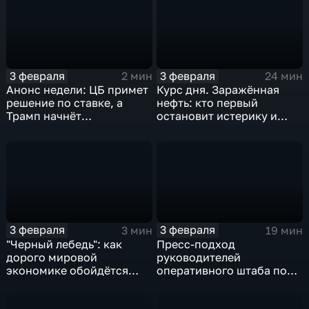
3 февраля
3 февраля
2 мин
24 мин
Анонс недели: ЦБ примет
Курс дня. Заражённая
решение по ставке, а
нефть: кто первый
Трамп начнёт
остановит истерику и
предвыборную гонку
почему ОПЕК лучше не
вмешиваться
3 февраля
3 февраля
3 мин
19 мин
"Черный лебедь": как
Пресс-подход
дорого мировой
руководителей
экономике обойдётся
оперативного штаба по
изоляция Поднебесной
борьбе с коронавирусом