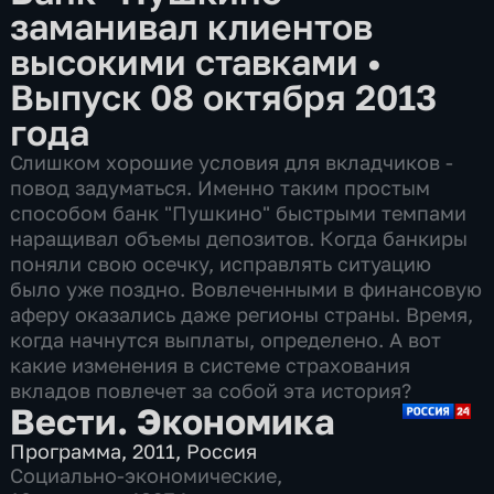
заманивал клиентов
высокими ставками
•
Выпуск 08 октября 2013
года
Слишком хорошие условия для вкладчиков -
повод задуматься. Именно таким простым
способом банк "Пушкино" быстрыми темпами
наращивал объемы депозитов. Когда банкиры
поняли свою осечку, исправлять ситуацию
было уже поздно. Вовлеченными в финансовую
аферу оказались даже регионы страны. Время,
когда начнутся выплаты, определено. А вот
какие изменения в системе страхования
вкладов повлечет за собой эта история?
Вести. Экономика
Программа
,
2011
,
Россия
Социально-экономические
,