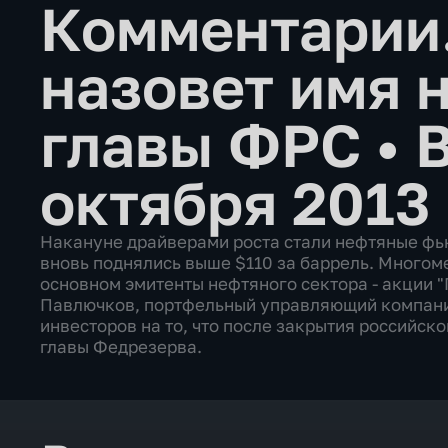
Комментарии
назовет имя 
главы ФРС
•
октября 2013
Накануне драйверами роста стали нефтяные фь
вновь поднялись выше $110 за баррель. Много
основном эмитенты нефтяного сектора - акции "
Павлючков, портфельный управляющий компани
инвесторов на то, что после закрытия российско
главы Федрезерва.