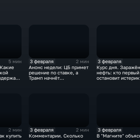
3 февраля
3 февраля
5 мин
2 мин
 Какие
Анонс недели: ЦБ примет
Курс дня. Заражё
ской
решение по ставке, а
нефть: кто первый
ыдержат
Трамп начнёт
остановит истерик
предвыборную гонку
почему ОПЕК лучш
вмешиваться
3 февраля
3 февраля
2 мин
2 мин
ак купить
Комментарии. Сколько
В "Магните" объяс