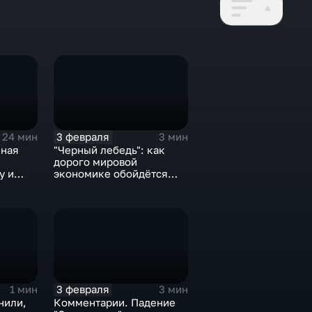
3 февраля
24 мин
3 мин
нная
"Черный лебедь": как
дорого мировой
у и
экономике обойдётся
е не
изоляция Поднебесной
3 февраля
1 мин
3 мин
нили,
Комментарии. Падение