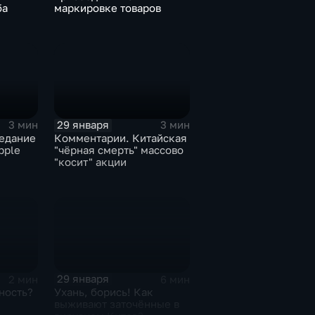
ба
маркировке товаров
29 января
3 мин
3 мин
едание
Комментарии. Китайская
pple
"чёрная смерть" массово
"косит" акции
29 января
2 мин
6 мин
ность?
Ухань, борись! Как
выживают заточённые в