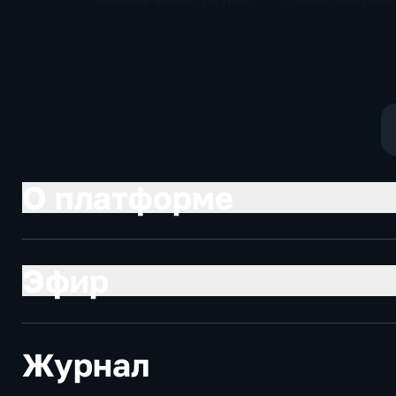
Брифинг министра труда
Очередной опус
и соцзащиты Антона
Жанр: политиче
Котякова
фантастика
О платформе
Эфир
Журнал