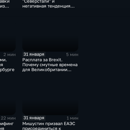
тавки
"Северстали" и
 из
негативная тенденция
а ценах
для бизнеса Apple
31 января
2 мин
5 мин
ми.
Расплата за Brexit.
ия
Почему смутные времена
рбурге
для Великобритании
только начинаются
31 января
22 мин
1 мин
рифинг
Мишустин призвал ЕАЭС
ия
присоединиться к