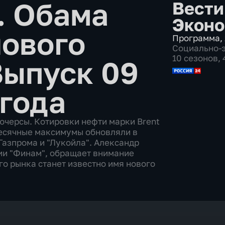
. Обама
Вести
Эконо
нового
Программа
,
Социально-
10 сезонов,
Выпуск 09
 года
ючерсы. Котировки нефти марки Brent
месячные максимумы обновляли в
Газпрома и "Лукойла". Александр
и "Финам", обращает внимание
го рынка станет известно имя нового