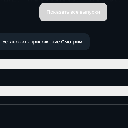
 Трампа.
отношение к истории и
распределил
ская
почему
обязанности вице-
премьеров
Показать все выпуски
Установить приложение Смотрим