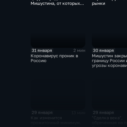
Мишустина, от которых
рынки
ЕАЭС не сможет
отказаться
31 января
30 января
2 мин
Коронавирус проник в
Мишустин закр
Россию
границу России 
угрозы коронав
29 января
29 января
13 мин
Как изменится
"Сделка века",
прожиточный минимум.
обреченная на п