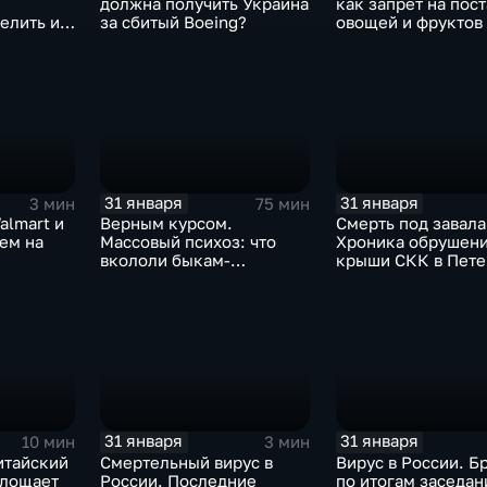
должна получить Украина
как запрет на пос
елить их
за сбитый Boeing?
овощей и фруктов
Китая отразится н
31 января
31 января
3 мин
75 мин
almart и
Верным курсом.
Смерть под завала
аем на
Массовый психоз: что
Хроника обрушен
вкололи быкам-
крыши СКК в Пете
мутантам, когда рухнет
доллар и почему месть
Китая станет страшнее
вируса
31 января
31 января
10 мин
3 мин
итайский
Смертельный вирус в
Вирус в России. Б
глощает
России. Последние
по итогам заседан