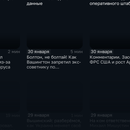
данные
оперативного шта
30 января
30 января
2 мин
5 мин
ыл
Болтон, не болтай! Как
Комментарии. Зас
из-за
Вашингтон запретил экс-
ФРС США и рост A
ируса
советнику по
безопасности делиться
воспоминаниями
29 января
29 января
19 мин
1 мин
Вышинский: разберёмся,
На ком ответствен
ровал.
как Украина меняет своё
Михаил Мишустин