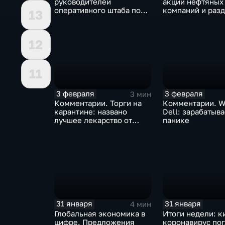
руководителей
акции нефтяных
оперативного штаба по
компаний и разд
13
борьбе с коронавирусом
доход
12
11
3 февраля
3 февраля
3 мин
Комментарии. Торги на
Комментарии. W
карантине: названо
Dell: зарабатыв
лучшее лекарство от
панике
коррекции
31 января
31 января
4 мин
Глобальная экономика в
Итоги недели: к
цифре. Предложения
коронавирус по