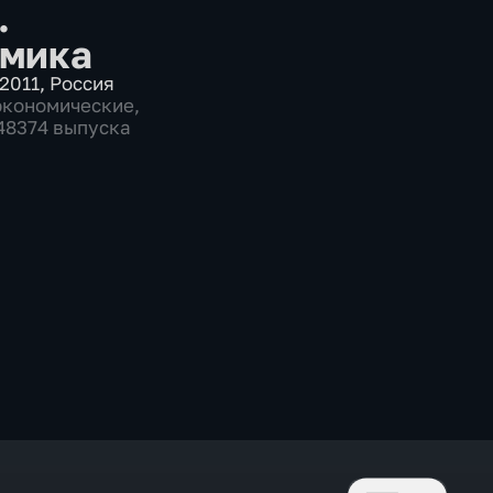
.
мика
2011
,
Россия
экономические
,
 48374 выпуска