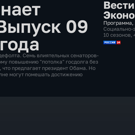
нает
Вести
Эконо
Выпуск 09
Программа
,
Социально-
10 сезонов,
 года
дефолта. Семь влиятельных сенаторов-
ому повышению "потолка" госдолга без
, что предлагает президент Обама. Но
олне могут помешать достижению