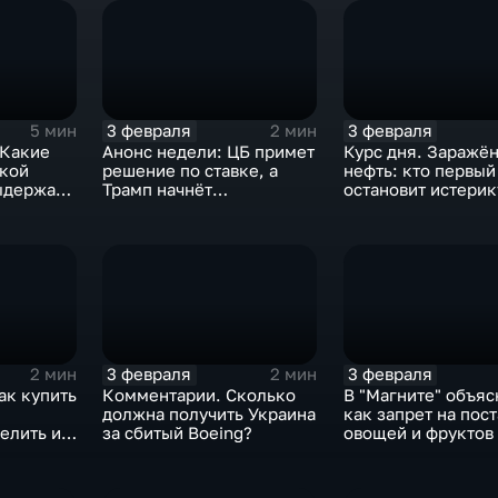
3 февраля
3 февраля
5 мин
2 мин
 Какие
Анонс недели: ЦБ примет
Курс дня. Заражё
ской
решение по ставке, а
нефть: кто первый
ыдержат
Трамп начнёт
остановит истерик
предвыборную гонку
почему ОПЕК лучш
вмешиваться
3 февраля
3 февраля
2 мин
2 мин
ак купить
Комментарии. Сколько
В "Магните" объяс
должна получить Украина
как запрет на пос
елить их
за сбитый Boeing?
овощей и фруктов
Китая отразится н