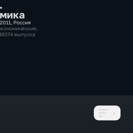
.
мика
2011
,
Россия
экономические
,
 48374 выпуска