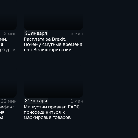
31 января
2 мин
5 мин
ми.
Расплата за Brexit.
ия
Почему смутные времена
рбурге
для Великобритании
только начинаются
31 января
22 мин
1 мин
рифинг
Мишустин призвал ЕАЭС
ия
присоединиться к
ба
маркировке товаров