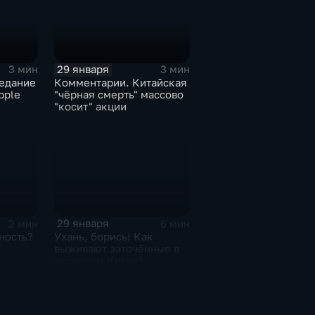
29 января
3 мин
3 мин
едание
Комментарии. Китайская
pple
"чёрная смерть" массово
"косит" акции
29 января
2 мин
6 мин
ность?
Ухань, борись! Как
выживают заточённые в
вирусном Китае?