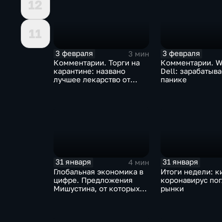
12
11
3 февраля
3 февраля
3 мин
Комментарии. Торги на
Комментарии. W
карантине: названо
Dell: зарабатыв
лучшее лекарство от
панике
коррекции
31 января
31 января
4 мин
Глобальная экономика в
Итоги недели: к
цифре. Предложения
коронавирус по
Мишустина, от которых
рынки
ЕАЭС не сможет
отказаться