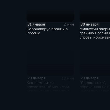
31 января
30 января
2 мин
Коронавирус проник в
Мишустин закр
Россию
границу России 
угрозы коронав
29 января
29 января
13 мин
Как изменится
"Сделка века",
прожиточный минимум.
обреченная на п
Брифинг министра труда
Очередной опус
и соцзащиты Антона
Жанр: политиче
Котякова
фантастика