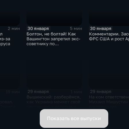
30 января
30 января
2 мин
5 мин
ыл
Болтон, не болтай! Как
Комментарии. Зас
из-за
Вашингтон запретил экс-
ФРС США и рост A
ируса
советнику по
безопасности делиться
воспоминаниями
29 января
29 января
19 мин
1 мин
Вышинский: разберёмся,
На ком ответствен
ровал.
как Украина меняет своё
Михаил Мишустин
 Трампа.
отношение к истории и
распределил
ская
почему
обязанности вице-
премьеров
Показать все выпуски