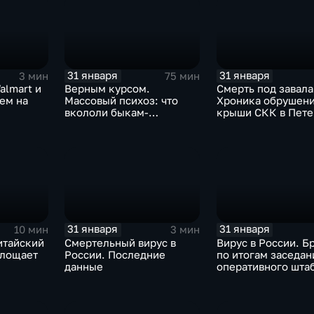
31 января
31 января
3 мин
75 мин
almart и
Верным курсом.
Смерть под завала
аем на
Массовый психоз: что
Хроника обрушен
вкололи быкам-
крыши СКК в Пете
мутантам, когда рухнет
доллар и почему месть
Китая станет страшнее
вируса
31 января
31 января
10 мин
3 мин
итайский
Смертельный вирус в
Вирус в России. Б
глощает
России. Последние
по итогам заседан
данные
оперативного шта