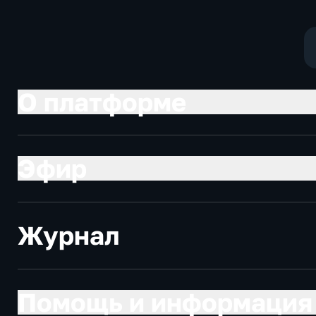
О платформе
Эфир
Журнал
Помощь и информация