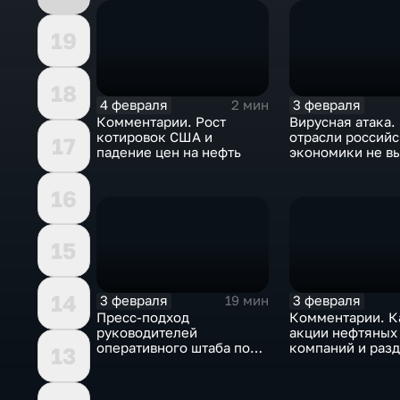
19
18
4 февраля
3 февраля
2 мин
Комментарии. Рост
Вирусная атака.
котировок США и
отрасли россий
17
падение цен на нефть
экономики не в
удар
16
15
14
3 февраля
3 февраля
19 мин
Пресс-подход
Комментарии. К
руководителей
акции нефтяных
оперативного штаба по
компаний и разд
13
борьбе с коронавирусом
доход