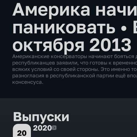
Америка начи
паниковать
•
октября 2013
Американские консерваторы начинают бояться 
республиканцев заявили, что готовы к временн
всяких условий со своей стороны. Это именно то
разногласия в республиканской партии ещё вп
консенсуса.
Выпуски
2020
2020
20