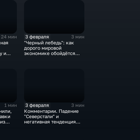
3 февраля
24 мин
3 мин
нная
"Черный лебедь": как
дорого мировой
у и
экономике обойдётся
е не
изоляция Поднебесной
3 февраля
1 мин
3 мин
нили,
Комментарии. Падение
тавки
"Северстали" и
 из
негативная тенденция
а ценах
для бизнеса Apple