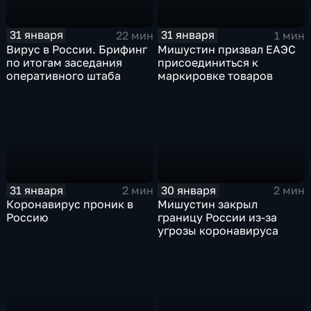
31 января
31 января
22 мин
1 мин
Вирус в России. Брифинг
Мишустин призвал ЕАЭС
по итогам заседания
присоединиться к
оперативного штаба
маркировке товаров
31 января
30 января
2 мин
2 мин
Коронавирус проник в
Мишустин закрыл
Россию
границу России из-за
угрозы коронавируса