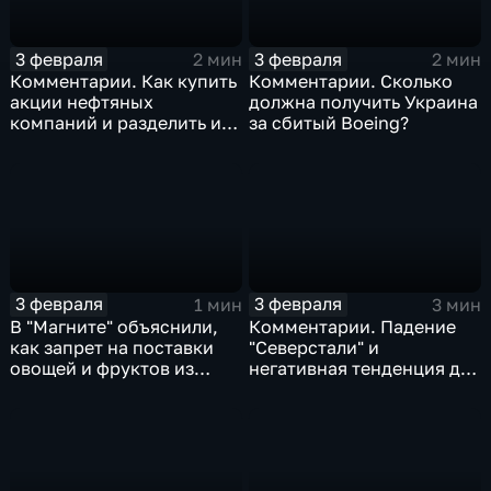
3 февраля
3 февраля
2 мин
2 мин
Комментарии. Как купить
Комментарии. Сколько
акции нефтяных
должна получить Украина
компаний и разделить их
за сбитый Boeing?
доход
3 февраля
3 февраля
1 мин
3 мин
В "Магните" объяснили,
Комментарии. Падение
как запрет на поставки
"Северстали" и
овощей и фруктов из
негативная тенденция для
Китая отразится на ценах
бизнеса Apple