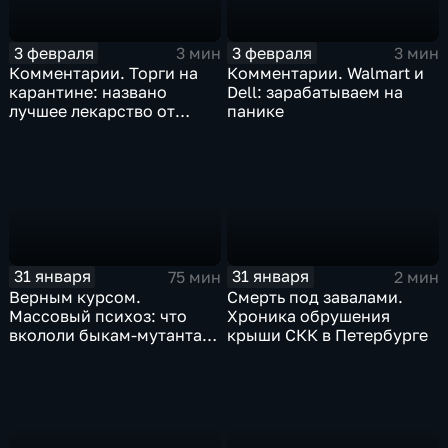
3 февраля
3 февраля
3 мин
3 мин
Комментарии. Торги на
Комментарии. Walmart и
карантине: названо
Dell: зарабатываем на
лучшее лекарство от
панике
коррекции
31 января
31 января
75 мин
2 мин
Верным курсом.
Смерть под завалами.
Массовый психоз: что
Хроника обрушения
вкололи быкам-мутантам,
крыши СКК в Петербурге
когда рухнет доллар и
почему месть Китая
станет страшнее вируса