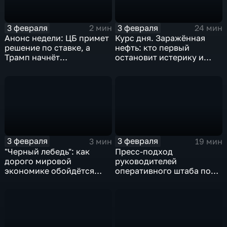
3 февраля
3 февраля
2 мин
24 мин
Анонс недели: ЦБ примет
Курс дня. Заражённая
решение по ставке, а
нефть: кто первый
Трамп начнёт
остановит истерику и
предвыборную гонку
почему ОПЕК лучше не
вмешиваться
3 февраля
3 февраля
3 мин
19 мин
"Черный лебедь": как
Пресс-подход
дорого мировой
руководителей
экономике обойдётся
оперативного штаба по
изоляция Поднебесной
борьбе с коронавирусом