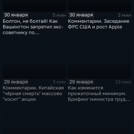
30 января
30 января
5 мин
3 мин
Болтон, не болтай! Как
Комментарии. Заседание
Вашингтон запретил экс-
ФРС США и рост Apple
советнику по
безопасности делиться
воспоминаниями
29 января
29 января
3 мин
13 мин
Комментарии. Китайская
Как изменится
"чёрная смерть" массово
прожиточный минимум.
"косит" акции
Брифинг министра труда
и соцзащиты Антона
Котякова