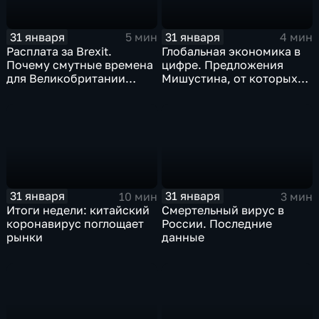
31 января
31 января
5 мин
4 мин
Расплата за Brexit.
Глобальная экономика в
Почему смутные времена
цифре. Предложения
для Великобритании
Мишустина, от которых
только начинаются
ЕАЭС не сможет
отказаться
31 января
31 января
10 мин
3 мин
Итоги недели: китайский
Смертельный вирус в
коронавирус поглощает
России. Последние
рынки
данные