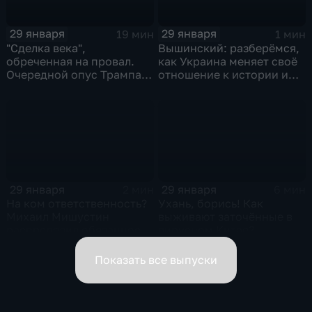
29 января
29 января
19 мин
1 мин
"Сделка века",
Вышинский: разберёмся,
обреченная на провал.
как Украина меняет своё
Очередной опус Трампа.
отношение к истории и
Жанр: политическая
почему
фантастика
29 января
29 января
2 мин
6 мин
На ком ответственность?
Ухань, борись! Как
Михаил Мишустин
выживают заточённые в
распределил обязанности
вирусном Китае?
вице-премьеров
Показать все выпуски