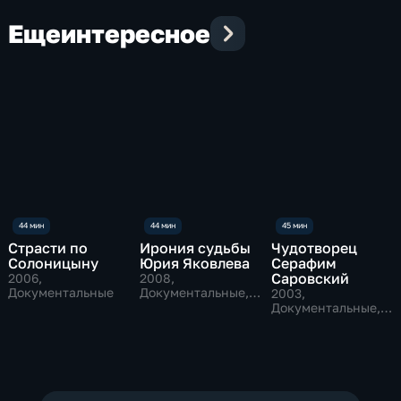
Еще
интересное
Страсти по
Ирония судьбы
Чудотворец
Солоницыну
Юрия Яковлева
Серафим
Саровский
2006
,
2008
,
Документальные
Документальные,
2003
,
Биографии
Документальные,
Исторические,
биографии