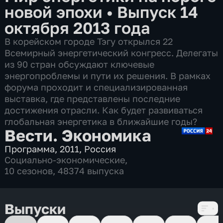
новой эпохи
•
Выпуск 14
октября 2013 года
В корейском городе Тэгу открылся 22
Всемирный энергетический конгресс. Делегаты
из 90 стран обсуждают ключевые
энергопроблемы и пути их решения. В рамках
форума проходит и специализированная
выставка, где представлены последние
достижения отрасли. Как будет развиваться
глобальная энергетика в ближайшие годы?
Вести. Экономика
Программа
,
2011
,
Россия
Социально-экономические
,
10 сезонов, 48374 выпуска
Выпуски