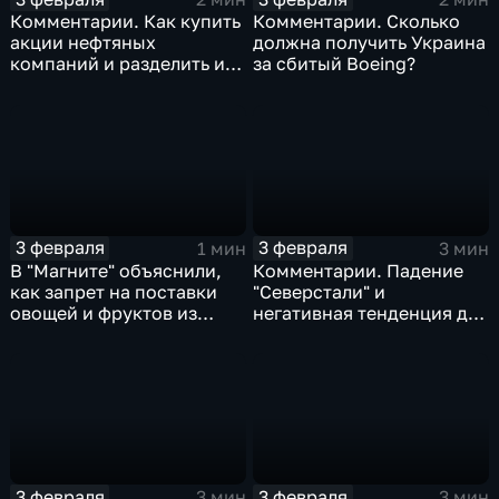
Комментарии. Как купить
Комментарии. Сколько
акции нефтяных
должна получить Украина
компаний и разделить их
за сбитый Boeing?
доход
3 февраля
3 февраля
1 мин
3 мин
В "Магните" объяснили,
Комментарии. Падение
как запрет на поставки
"Северстали" и
овощей и фруктов из
негативная тенденция для
Китая отразится на ценах
бизнеса Apple
3 февраля
3 февраля
3 мин
3 мин