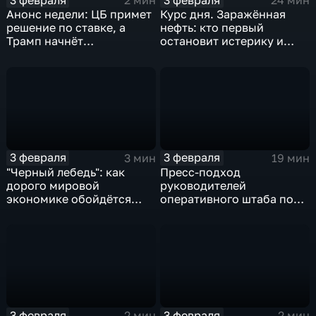
2 мин
24 мин
Анонс недели: ЦБ примет
Курс дня. Заражённая
решение по ставке, а
нефть: кто первый
Трамп начнёт
остановит истерику и
предвыборную гонку
почему ОПЕК лучше не
вмешиваться
3 февраля
3 февраля
3 мин
19 мин
"Черный лебедь": как
Пресс-подход
дорого мировой
руководителей
экономике обойдётся
оперативного штаба по
изоляция Поднебесной
борьбе с коронавирусом
3 февраля
3 февраля
2 мин
2 мин