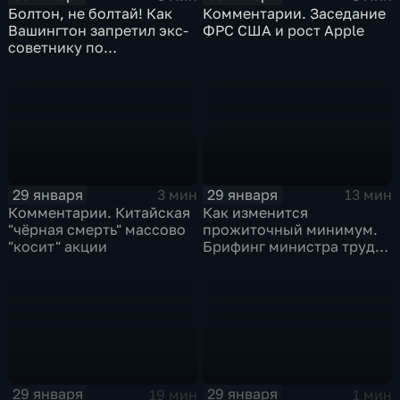
Болтон, не болтай! Как
Комментарии. Заседание
Вашингтон запретил экс-
ФРС США и рост Apple
советнику по
безопасности делиться
воспоминаниями
29 января
29 января
3 мин
13 мин
Комментарии. Китайская
Как изменится
"чёрная смерть" массово
прожиточный минимум.
"косит" акции
Брифинг министра труда
и соцзащиты Антона
Котякова
29 января
29 января
19 мин
1 мин