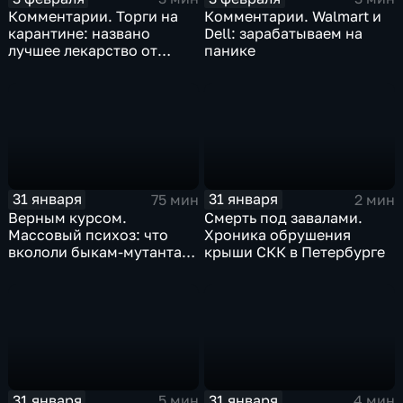
Комментарии. Торги на
Комментарии. Walmart и
карантине: названо
Dell: зарабатываем на
лучшее лекарство от
панике
коррекции
31 января
31 января
75 мин
2 мин
Верным курсом.
Смерть под завалами.
Массовый психоз: что
Хроника обрушения
вкололи быкам-мутантам,
крыши СКК в Петербурге
когда рухнет доллар и
почему месть Китая
станет страшнее вируса
31 января
31 января
5 мин
4 мин