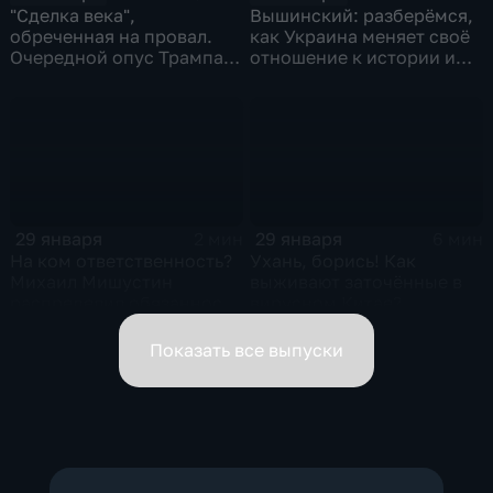
"Сделка века",
Вышинский: разберёмся,
обреченная на провал.
как Украина меняет своё
Очередной опус Трампа.
отношение к истории и
Жанр: политическая
почему
фантастика
29 января
29 января
2 мин
6 мин
На ком ответственность?
Ухань, борись! Как
Михаил Мишустин
выживают заточённые в
распределил обязанности
вирусном Китае?
вице-премьеров
Показать все выпуски