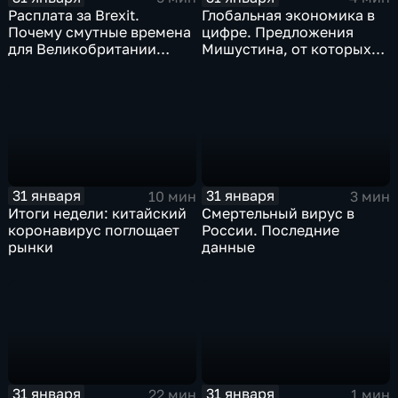
Расплата за Brexit.
Глобальная экономика в
Почему смутные времена
цифре. Предложения
для Великобритании
Мишустина, от которых
только начинаются
ЕАЭС не сможет
отказаться
31 января
31 января
10 мин
3 мин
Итоги недели: китайский
Смертельный вирус в
коронавирус поглощает
России. Последние
рынки
данные
31 января
31 января
22 мин
1 мин