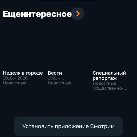
Еще
интересное
Неделя в городе
Вести
Специальный
репортаж
2018 – 2026
,
1991 – …
,
Новостные,
Новостные,
Новостные,
Общество,
Общественно-
Общественно-
общественно-
политические,
политические,
политические
социально-
социально-
экономические
экономические
Установить приложение Смотрим