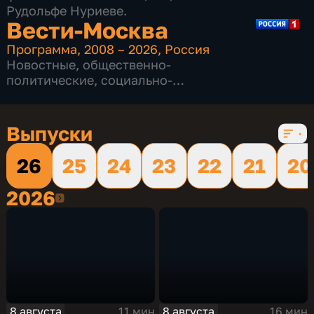
Рудольфе Нуриеве.
Вести-Москва
Программа
,
2008 – 2026
,
Россия
Новостные
,
общественно-
политические
,
социально-
экономические
,
16 сезонов, 12232 выпуска
Выпуски
26
25
24
23
22
21
20
2026
2026
8 августа
8 августа
11 мин
16 мин