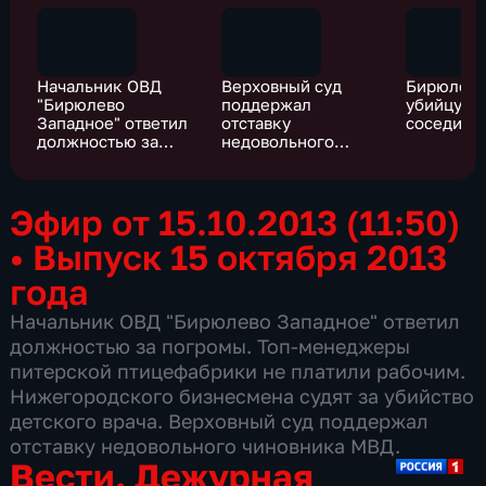
Начальник ОВД
Верховный суд
Бирюлевс
"Бирюлево
поддержал
убийцу н
Западное" ответил
отставку
соседи п
должностью за
недовольного
погромы
чиновника МВД
Эфир от 15.10.2013 (11:50)
•
Выпуск 15 октября 2013
года
Начальник ОВД "Бирюлево Западное" ответил
должностью за погромы. Топ-менеджеры
питерской птицефабрики не платили рабочим.
Нижегородского бизнесмена судят за убийство
детского врача. Верховный суд поддержал
отставку недовольного чиновника МВД.
Вести. Дежурная