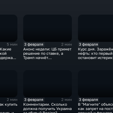
3 февраля
3 февраля
5 мин
2 мин
 Какие
Анонс недели: ЦБ примет
Курс дня. Заражё
ской
решение по ставке, а
нефть: кто первый
ыдержат
Трамп начнёт
остановит истерик
предвыборную гонку
почему ОПЕК лучш
вмешиваться
3 февраля
3 февраля
2 мин
2 мин
ак купить
Комментарии. Сколько
В "Магните" объяс
должна получить Украина
как запрет на пос
елить их
за сбитый Boeing?
овощей и фруктов