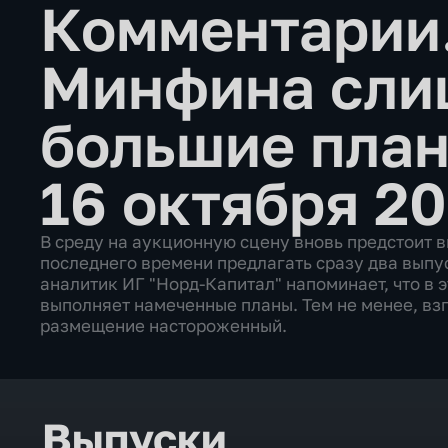
Комментарии.
Минфина сли
большие пла
16 октября 20
В среду на аукционную сцену вновь предстоит в
последнего времени предлагать сразу два выпу
аналитик ИГ "Норд-Капитал" напоминает, что в 
выполняет намеченные планы. Тем не менее, вз
размещение настороженный.
Выпуски