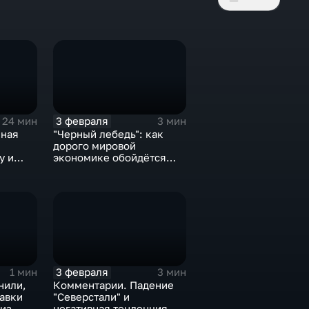
3 февраля
24 мин
3 мин
нная
"Черный лебедь": как
дорого мировой
у и
экономике обойдётся
е не
изоляция Поднебесной
3 февраля
1 мин
3 мин
нили,
Комментарии. Падение
тавки
"Северстали" и
 из
негативная тенденция