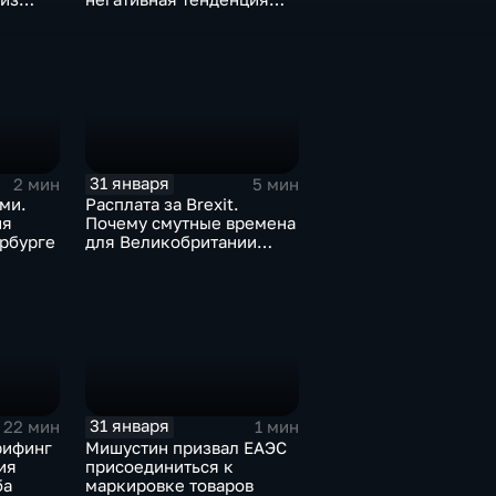
а ценах
для бизнеса Apple
31 января
2 мин
5 мин
ми.
Расплата за Brexit.
ия
Почему смутные времена
рбурге
для Великобритании
только начинаются
31 января
22 мин
1 мин
рифинг
Мишустин призвал ЕАЭС
ия
присоединиться к
ба
маркировке товаров