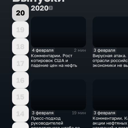
2020
2020
20
19
18
4 февраля
3 февраля
2 мин
Комментарии. Рост
Вирусная атака.
котировок США и
отрасли россий
17
падение цен на нефть
экономики не в
удар
16
15
14
3 февраля
3 февраля
19 мин
Пресс-подход
Комментарии. К
руководителей
акции нефтяных
оперативного штаба по
компаний и разд