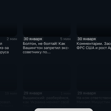
30 января
30 января
2 мин
5 мин
ыл
Болтон, не болтай! Как
Комментарии. Зас
из-за
Вашингтон запретил экс-
ФРС США и рост A
ируса
советнику по
безопасности делиться
воспоминаниями
29 января
29 января
19 мин
1 мин
Вышинский: разберёмся,
На ком ответствен
ровал.
как Украина меняет своё
Михаил Мишустин
 Трампа.
отношение к истории и
распределил
ская
почему
обязанности вице-