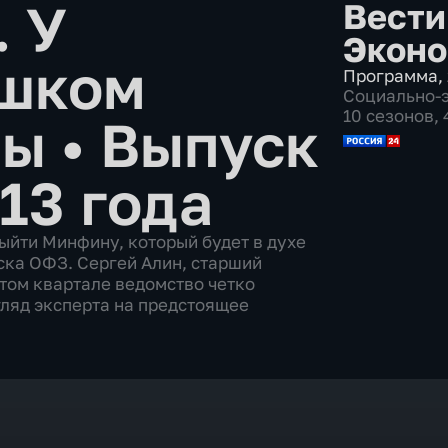
 У
Вести
Эконо
шком
Программа
,
Социально-
10 сезонов,
ны
•
Выпуск
13 года
ыйти Минфину, который будет в духе
ска ОФЗ. Сергей Алин, старший
этом квартале ведомство четко
гляд эксперта на предстоящее