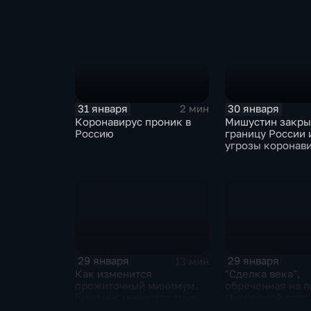
ЕАЭС не сможет
отказаться
31 января
30 января
2 мин
Коронавирус проник в
Мишустин закр
Россию
границу России 
угрозы коронав
29 января
29 января
13 мин
Как изменится
"Сделка века",
прожиточный минимум.
обреченная на п
Брифинг министра труда
Очередной опус
и соцзащиты Антона
Жанр: политиче