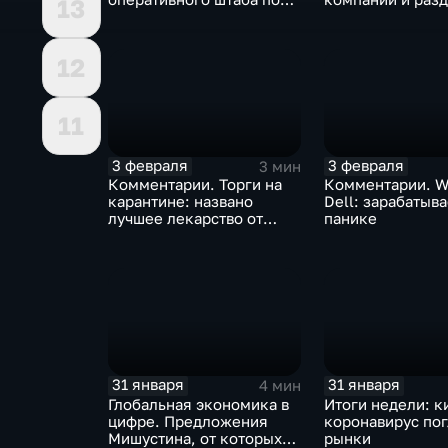
13
борьбе с коронавирусом
доход
12
11
3 февраля
3 февраля
3 мин
Комментарии. Торги на
Комментарии. W
карантине: названо
Dell: зарабатыв
лучшее лекарство от
панике
коррекции
31 января
31 января
4 мин
Глобальная экономика в
Итоги недели: к
цифре. Предложения
коронавирус по
Мишустина, от которых
рынки