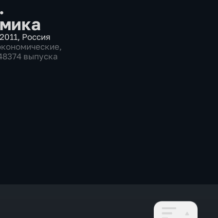
.
мика
2011
,
Россия
экономические
,
 48374 выпуска