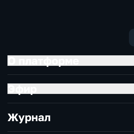
Котякова
фантастика
О платформе
Эфир
Журнал