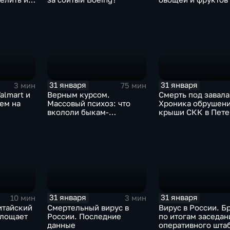
Китая отразится н
31 января
31 января
3 мин
75 мин
almart и
Верным курсом.
Смерть под завала
аем на
Массовый психоз: что
Хроника обрушен
вкололи быкам-
крыши СКК в Пете
мутантам, когда рухнет
доллар и почему месть
Китая станет страшнее
вируса
31 января
31 января
10 мин
3 мин
итайский
Смертельный вирус в
Вирус в России. Б
глощает
России. Последние
по итогам заседан
данные
оперативного шта