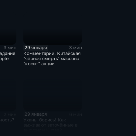
29 января
3 мин
3 мин
едание
Комментарии. Китайская
pple
"чёрная смерть" массово
"косит" акции
29 января
2 мин
6 мин
ность?
Ухань, борись! Как
выживают заточённые в
вирусном Китае?