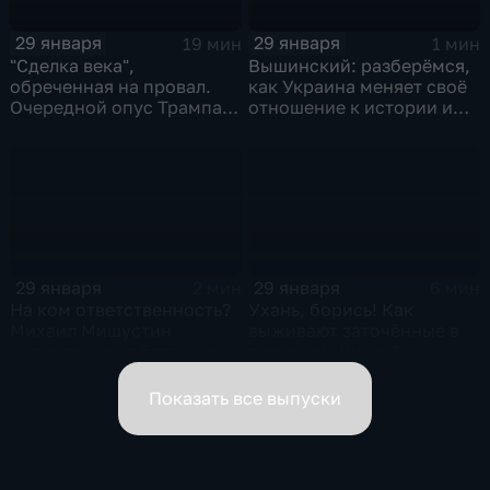
29 января
29 января
19 мин
1 мин
"Сделка века",
Вышинский: разберёмся,
обреченная на провал.
как Украина меняет своё
Очередной опус Трампа.
отношение к истории и
Жанр: политическая
почему
фантастика
29 января
29 января
2 мин
6 мин
На ком ответственность?
Ухань, борись! Как
Михаил Мишустин
выживают заточённые в
распределил обязанности
вирусном Китае?
вице-премьеров
Показать все выпуски