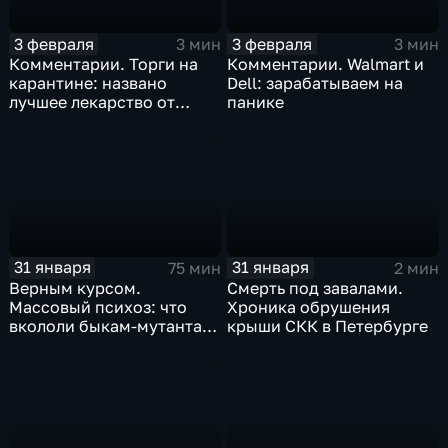
3 февраля
3 февраля
3 мин
3 мин
Комментарии. Торги на
Комментарии. Walmart и
карантине: названо
Dell: зарабатываем на
лучшее лекарство от
панике
коррекции
31 января
31 января
75 мин
2 мин
Верным курсом.
Смерть под завалами.
Массовый психоз: что
Хроника обрушения
вкололи быкам-мутантам,
крыши СКК в Петербурге
когда рухнет доллар и
почему месть Китая
станет страшнее вируса