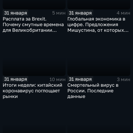
31 января
31 января
5 мин
4 мин
Расплата за Brexit.
Глобальная экономика в
Почему смутные времена
цифре. Предложения
для Великобритании
Мишустина, от которых
только начинаются
ЕАЭС не сможет
отказаться
31 января
31 января
10 мин
3 мин
Итоги недели: китайский
Смертельный вирус в
коронавирус поглощает
России. Последние
рынки
данные