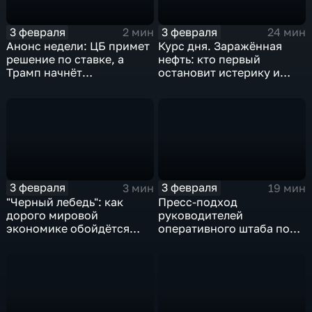
3 февраля
3 февраля
2 мин
24 мин
Анонс недели: ЦБ примет
Курс дня. Заражённая
решение по ставке, а
нефть: кто первый
Трамп начнёт
остановит истерику и
предвыборную гонку
почему ОПЕК лучше не
вмешиваться
3 февраля
3 февраля
3 мин
19 мин
"Черный лебедь": как
Пресс-подход
дорого мировой
руководителей
экономике обойдётся
оперативного штаба по
изоляция Поднебесной
борьбе с коронавирусом