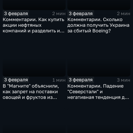
3 февраля
3 февраля
2 мин
2 мин
Комментарии. Как купить
Комментарии. Сколько
акции нефтяных
должна получить Украина
компаний и разделить их
за сбитый Boeing?
доход
3 февраля
3 февраля
1 мин
3 мин
В "Магните" объяснили,
Комментарии. Падение
как запрет на поставки
"Северстали" и
овощей и фруктов из
негативная тенденция для
Китая отразится на ценах
бизнеса Apple