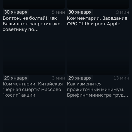
30 января
30 января
5 мин
3 мин
Болтон, не болтай! Как
Комментарии. Заседание
Вашингтон запретил экс-
ФРС США и рост Apple
советнику по
безопасности делиться
воспоминаниями
29 января
29 января
3 мин
13 мин
Комментарии. Китайская
Как изменится
"чёрная смерть" массово
прожиточный минимум.
"косит" акции
Брифинг министра труда
и соцзащиты Антона
Котякова