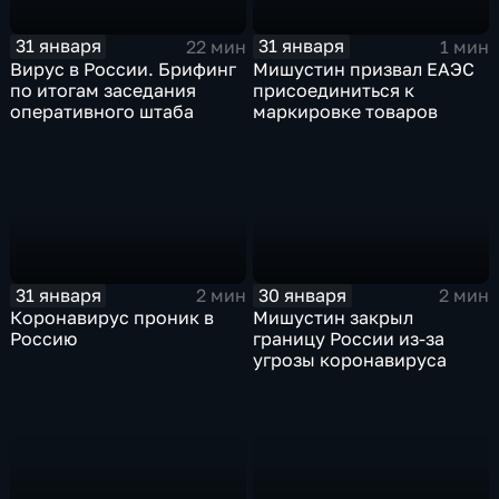
31 января
31 января
22 мин
1 мин
Вирус в России. Брифинг
Мишустин призвал ЕАЭС
по итогам заседания
присоединиться к
оперативного штаба
маркировке товаров
31 января
30 января
2 мин
2 мин
Коронавирус проник в
Мишустин закрыл
Россию
границу России из-за
угрозы коронавируса