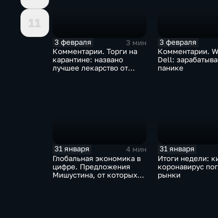
11
3 февраля
3 февраля
3 мин
Комментарии. Торги на
Комментарии. W
карантине: названо
Dell: зарабатыв
лучшее лекарство от
панике
коррекции
31 января
31 января
4 мин
Глобальная экономика в
Итоги недели: к
цифре. Предложения
коронавирус по
Мишустина, от которых
рынки
ЕАЭС не сможет
отказаться