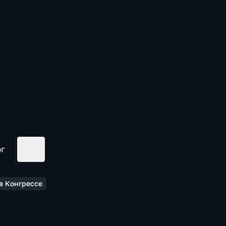
ог
в Конгрессе