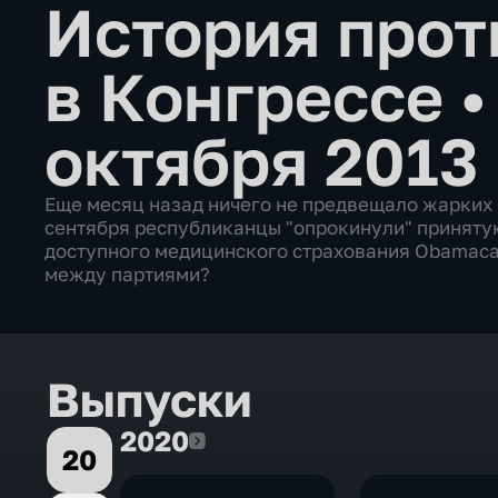
История прот
в Конгрессе
октября 2013
Еще месяц назад ничего не предвещало жарких 
сентября республиканцы "опрокинули" принятую
доступного медицинского страхования Obamaca
между партиями?
Выпуски
2020
2020
20