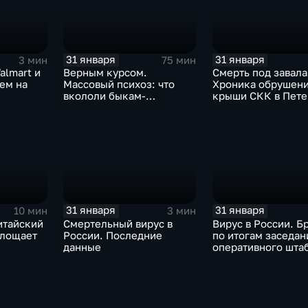
31 января
31 января
3 мин
75 мин
almart и
Верным курсом.
Смерть под завала
аем на
Массовый психоз: что
Хроника обрушен
вкололи быкам-
крыши СКК в Пете
мутантам, когда рухнет
доллар и почему месть
Китая станет страшнее
вируса
31 января
31 января
10 мин
3 мин
итайский
Смертельный вирус в
Вирус в России. Б
глощает
России. Последние
по итогам заседан
данные
оперативного шта