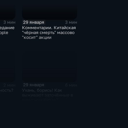
29 января
3 мин
3 мин
едание
Комментарии. Китайская
pple
"чёрная смерть" массово
"косит" акции
29 января
2 мин
6 мин
ность?
Ухань, борись! Как
выживают заточённые в
вирусном Китае?