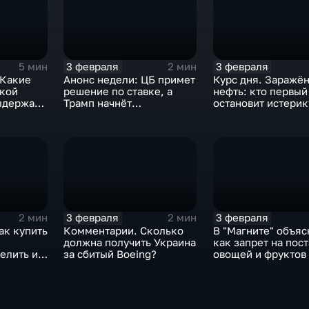
3 февраля
3 февраля
5 мин
2 мин
 Какие
Анонс недели: ЦБ примет
Курс дня. Заражё
ской
решение по ставке, а
нефть: кто первый
ыдержат
Трамп начнёт
остановит истерик
предвыборную гонку
почему ОПЕК лучш
вмешиваться
3 февраля
3 февраля
2 мин
2 мин
ак купить
Комментарии. Сколько
В "Магните" объяс
должна получить Украина
как запрет на пос
елить их
за сбитый Boeing?
овощей и фруктов
Китая отразится н