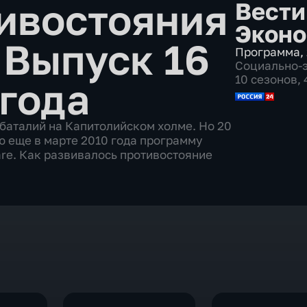
ивостояния
Вести
Эконо
•
Выпуск 16
Программа
,
Социально-
10 сезонов,
 года
баталий на Капитолийском холме. Но 20
 еще в марте 2010 года программу
re. Как развивалось противостояние