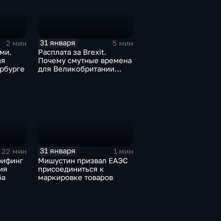
31 января
2 мин
5 мин
ми.
Расплата за Brexit.
ия
Почему смутные времена
рбурге
для Великобритании
только начинаются
31 января
22 мин
1 мин
рифинг
Мишустин призвал ЕАЭС
ия
присоединиться к
ба
маркировке товаров