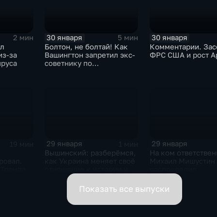
30 января
30 января
2 мин
5 мин
ыл
Болтон, не болтай! Как
Комментарии. Зас
из-за
Вашингтон запретил экс-
ФРС США и рост A
ируса
советнику по
безопасности делиться
воспоминаниями
29 января
29 января
19 мин
1 мин
Вышинский: разберёмся,
На ком ответствен
ровал.
как Украина меняет своё
Михаил Мишустин
 Трампа.
отношение к истории и
распределил
ская
почему
обязанности вице-
премьеров
Показать все выпуски