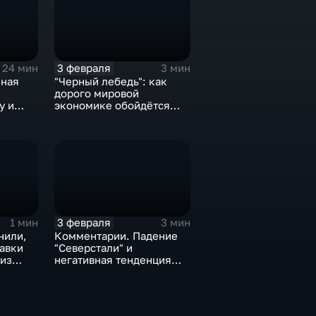
3 февраля
24 мин
3 мин
нная
"Черный лебедь": как
дорого мировой
у и
экономике обойдётся
е не
изоляция Поднебесной
3 февраля
1 мин
3 мин
нили,
Комментарии. Падение
тавки
"Северстали" и
 из
негативная тенденция
а ценах
для бизнеса Apple