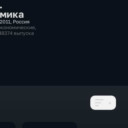
.
мика
2011
,
Россия
экономические
,
 48374 выпуска