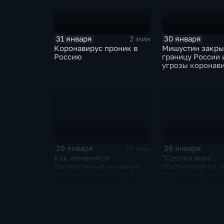
31 января
30 января
2 мин
Коронавирус проник в
Мишустин закр
Россию
границу России 
угрозы коронав
29 января
29 января
13 мин
Как изменится
"Сделка века",
прожиточный минимум.
обреченная на п
Брифинг министра труда
Очередной опус
и соцзащиты Антона
Жанр: политиче
Котякова
фантастика