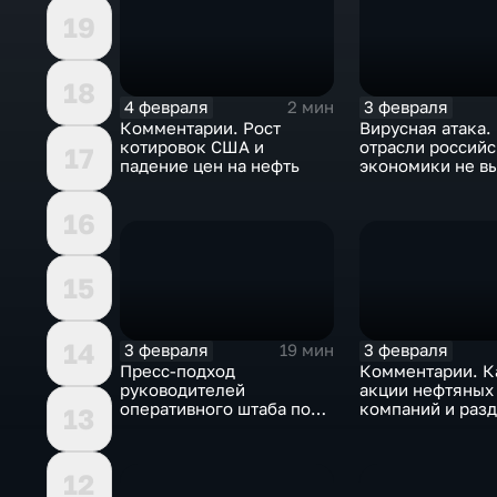
19
18
4 февраля
3 февраля
2 мин
Комментарии. Рост
Вирусная атака.
котировок США и
отрасли россий
17
падение цен на нефть
экономики не в
удар
16
15
14
3 февраля
3 февраля
19 мин
Пресс-подход
Комментарии. К
руководителей
акции нефтяных
оперативного штаба по
компаний и разд
13
борьбе с коронавирусом
доход
12