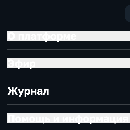
О платформе
Эфир
Журнал
Помощь и информация