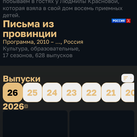
побываем в гостях у Людмилы Красновой,
которая взяла в свой дом восемь приемных
детей.
Письма из
провинции
Программа
,
2010 – …
,
Россия
Культура
,
образовательные
,
17 сезонов, 628 выпусков
Выпуски
26
25
24
23
22
21
20
2026
2026