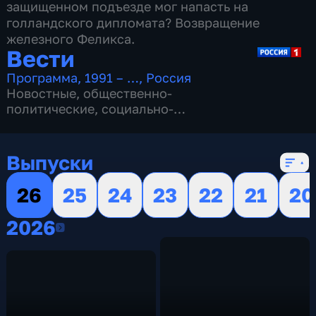
защищенном подъезде мог напасть на
голландского дипломата? Возвращение
железного Феликса.
Вести
Программа
,
1991 – …
,
Россия
Новостные
,
общественно-
политические
,
социально-
экономические
,
16 сезонов, 13151 выпуск
Выпуски
26
25
24
23
22
21
20
2026
2026