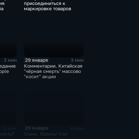
ия
присоединиться к
ба
маркировке товаров
29 января
3 мин
3 мин
едание
Комментарии. Китайская
pple
"чёрная смерть" массово
"косит" акции
29 января
2 мин
6 мин
ность?
Ухань, борись! Как