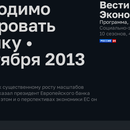
ходимо
Вести
Эконо
ровать
Программа
,
Социально-
10 сезонов,
ику
•
тября 2013
к существенному росту масштабов
сказал президент Европейского банка
этом и о перспективах экономики ЕС он