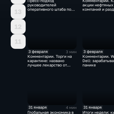
Пресс-подход
Комментарии. К
руководителей
акции нефтяных
оперативного штаба по
компаний и разд
13
борьбе с коронавирусом
доход
12
11
3 февраля
3 февраля
3 мин
Комментарии. Торги на
Комментарии. W
карантине: названо
Dell: зарабатыв
лучшее лекарство от
панике
коррекции
31 января
31 января
4 мин
Глобальная экономика в
Итоги недели: к