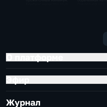
прожиточный минимум.
обреченная на п
Брифинг министра труда
Очередной опус
и соцзащиты Антона
Жанр: политиче
Котякова
фантастика
О платформе
Эфир
Журнал