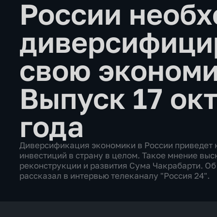
России необ
диверсифици
свою эконом
Выпуск 17 ок
года
Диверсификация экономики в России приведет 
инвестиций в страну в целом. Такое мнение вы
реконструкции и развития Сума Чакрабарти. Об 
рассказал в интервью телеканалу "Россия 24".