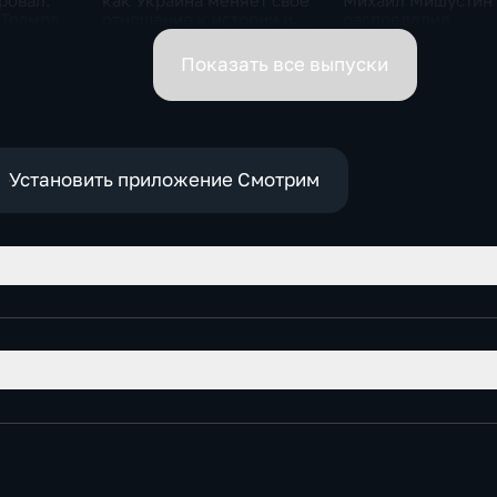
ровал.
как Украина меняет своё
Михаил Мишустин
 Трампа.
отношение к истории и
распределил
ская
почему
обязанности вице-
премьеров
Показать все выпуски
Установить приложение Смотрим