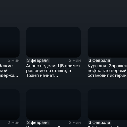
3 февраля
3 февраля
5 мин
2 мин
 Какие
Анонс недели: ЦБ примет
Курс дня. Заражё
ской
решение по ставке, а
нефть: кто первый
ыдержат
Трамп начнёт
остановит истерик
предвыборную гонку
почему ОПЕК лучш
вмешиваться
3 февраля
3 февраля
2 мин
2 мин