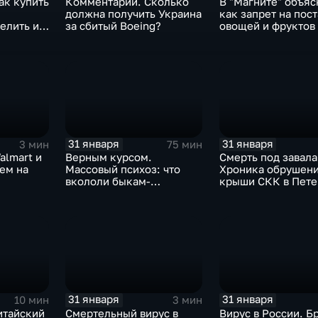
ак купить
Комментарии. Сколько
В "Магните" объяс
должна получить Украина
как запрет на пос
елить их
за сбитый Boeing?
овощей и фруктов
Китая отразится н
31 января
31 января
3 мин
75 мин
almart и
Верным курсом.
Смерть под завала
аем на
Массовый психоз: что
Хроника обрушен
вкололи быкам-
крыши СКК в Пете
мутантам, когда рухнет
доллар и почему месть
Китая станет страшнее
вируса
31 января
31 января
10 мин
3 мин
итайский
Смертельный вирус в
Вирус в России. Б