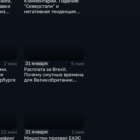
нили,
Комментарии. Падение
тавки
"Северстали" и
 из
негативная тенденция
а ценах
для бизнеса Apple
31 января
2 мин
5 мин
ми.
Расплата за Brexit.
ия
Почему смутные времена
рбурге
для Великобритании
только начинаются
31 января
22 мин
1 мин
рифинг
Мишустин призвал ЕАЭС