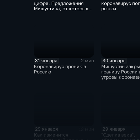
цифре. Предложения
коронавирус по
Мишустина, от которых
рынки
ЕАЭС не сможет
отказаться
31 января
30 января
2 мин
Коронавирус проник в
Мишустин закр
Россию
границу России 
угрозы коронав
29 января
29 января
13 мин
Как изменится
"Сделка века",