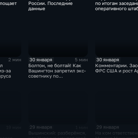
глощает
России. Последние
по итогам заседан
данные
оперативного шта
30 января
30 января
2 мин
5 мин
ыл
Болтон, не болтай! Как
Комментарии. Зас
из-за
Вашингтон запретил экс-
ФРС США и рост A
ируса
советнику по
безопасности делиться
воспоминаниями
29 января
29 января
19 мин
1 мин
Вышинский: разберёмся,
На ком ответствен