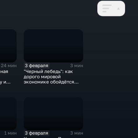
3 февраля
24 мин
3 мин
нная
"Черный лебедь": как
дорого мировой
у и
экономике обойдётся
е не
изоляция Поднебесной
3 февраля
1 мин
3 мин