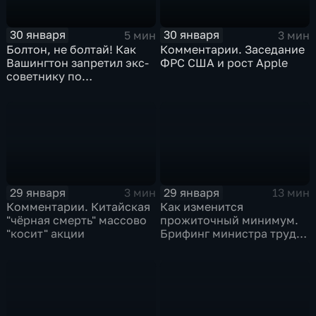
30 января
30 января
5 мин
3 мин
Болтон, не болтай! Как
Комментарии. Заседание
Вашингтон запретил экс-
ФРС США и рост Apple
советнику по
безопасности делиться
воспоминаниями
29 января
29 января
3 мин
13 мин
Комментарии. Китайская
Как изменится
"чёрная смерть" массово
прожиточный минимум.
"косит" акции
Брифинг министра труда
и соцзащиты Антона
Котякова