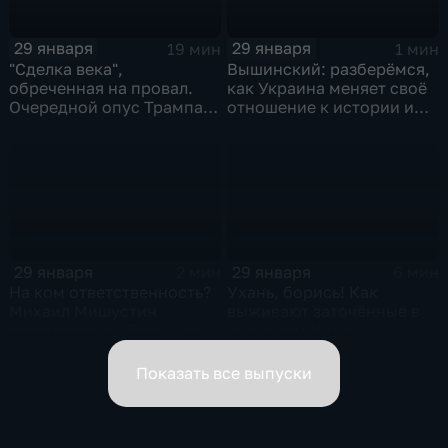
29 января
29 января
19 мин
1 мин
"Сделка века",
Вышинский: разберёмся,
обреченная на провал.
как Украина меняет своё
Очередной опус Трампа.
отношение к истории и
Жанр: политическая
почему
фантастика
29 января
29 января
2 мин
6 мин
На ком ответственность?
Ухань, борись! Как
Михаил Мишустин
выживают заточённые в
распределил обязанности
вирусном Китае?
вице-премьеров
Показать все выпуски