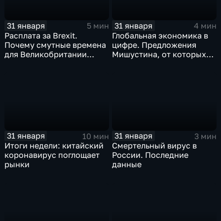
31 января
31 января
5 мин
4 мин
Расплата за Brexit.
Глобальная экономика в
Почему смутные времена
цифре. Предложения
для Великобритании
Мишустина, от которых
только начинаются
ЕАЭС не сможет
отказаться
31 января
31 января
10 мин
3 мин
Итоги недели: китайский
Смертельный вирус в
коронавирус поглощает
России. Последние
рынки
данные