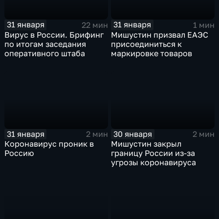
31 января
31 января
22 мин
1 мин
Вирус в России. Брифинг
Мишустин призвал ЕАЭС
по итогам заседания
присоединиться к
оперативного штаба
маркировке товаров
31 января
30 января
2 мин
2 мин
Коронавирус проник в
Мишустин закрыл
Россию
границу России из-за
угрозы коронавируса