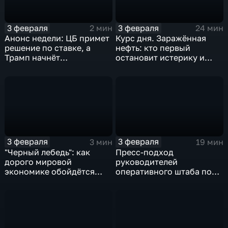
3 февраля
3 февраля
2 мин
24 мин
Анонс недели: ЦБ примет
Курс дня. Заражённая
решение по ставке, а
нефть: кто первый
Трамп начнёт
остановит истерику и
предвыборную гонку
почему ОПЕК лучше не
вмешиваться
3 февраля
3 февраля
3 мин
19 мин
"Черный лебедь": как
Пресс-подход
дорого мировой
руководителей
экономике обойдётся
оперативного штаба по
изоляция Поднебесной
борьбе с коронавирусом