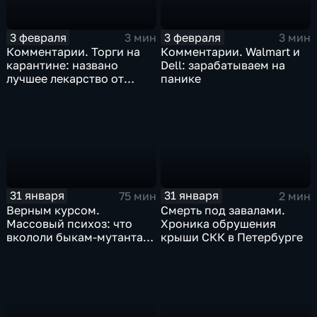
3 февраля
3 февраля
3 мин
3 мин
Комментарии. Торги на
Комментарии. Walmart и
карантине: названо
Dell: зарабатываем на
лучшее лекарство от
панике
коррекции
31 января
31 января
75 мин
2 мин
Верным курсом.
Смерть под завалами.
Массовый психоз: что
Хроника обрушения
вкололи быкам-мутантам,
крыши СКК в Петербурге
когда рухнет доллар и
почему месть Китая
станет страшнее вируса