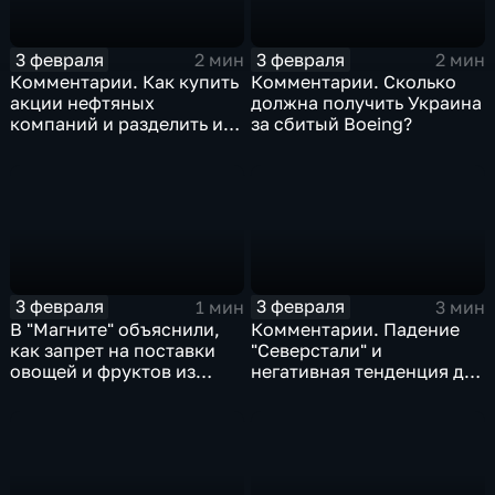
3 февраля
3 февраля
2 мин
2 мин
Комментарии. Как купить
Комментарии. Сколько
акции нефтяных
должна получить Украина
компаний и разделить их
за сбитый Boeing?
доход
3 февраля
3 февраля
1 мин
3 мин
В "Магните" объяснили,
Комментарии. Падение
как запрет на поставки
"Северстали" и
овощей и фруктов из
негативная тенденция для
Китая отразится на ценах
бизнеса Apple