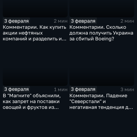
3 февраля
3 февраля
2 мин
2 мин
Комментарии. Как купить
Комментарии. Сколько
акции нефтяных
должна получить Украина
компаний и разделить их
за сбитый Boeing?
доход
3 февраля
3 февраля
1 мин
3 мин
В "Магните" объяснили,
Комментарии. Падение
как запрет на поставки
"Северстали" и
овощей и фруктов из
негативная тенденция для
Китая отразится на ценах
бизнеса Apple