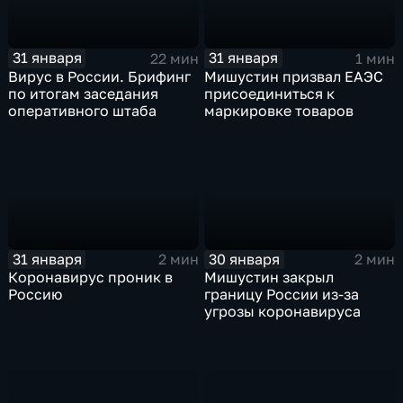
31 января
31 января
22 мин
1 мин
Вирус в России. Брифинг
Мишустин призвал ЕАЭС
по итогам заседания
присоединиться к
оперативного штаба
маркировке товаров
31 января
30 января
2 мин
2 мин
Коронавирус проник в
Мишустин закрыл
Россию
границу России из-за
угрозы коронавируса