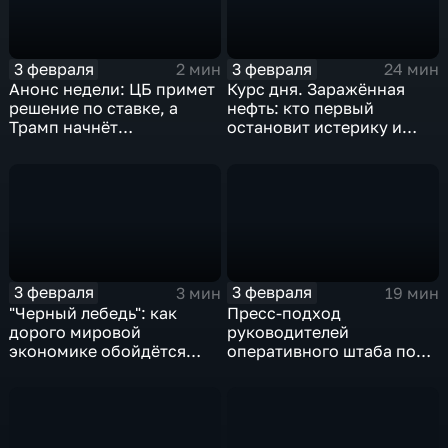
3 февраля
3 февраля
2 мин
24 мин
Анонс недели: ЦБ примет
Курс дня. Заражённая
решение по ставке, а
нефть: кто первый
Трамп начнёт
остановит истерику и
предвыборную гонку
почему ОПЕК лучше не
вмешиваться
3 февраля
3 февраля
3 мин
19 мин
"Черный лебедь": как
Пресс-подход
дорого мировой
руководителей
экономике обойдётся
оперативного штаба по
изоляция Поднебесной
борьбе с коронавирусом