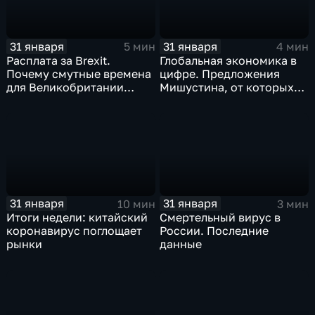
31 января
31 января
5 мин
4 мин
Расплата за Brexit.
Глобальная экономика в
Почему смутные времена
цифре. Предложения
для Великобритании
Мишустина, от которых
только начинаются
ЕАЭС не сможет
отказаться
31 января
31 января
10 мин
3 мин
Итоги недели: китайский
Смертельный вирус в
коронавирус поглощает
России. Последние
рынки
данные