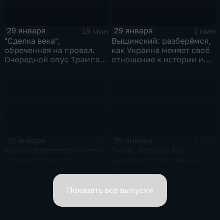
29 января
29 января
19 мин
1 мин
"Сделка века",
Вышинский: разберёмся,
обреченная на провал.
как Украина меняет своё
Очередной опус Трампа.
отношение к истории и
Жанр: политическая
почему
фантастика
29 января
29 января
2 мин
6 мин
На ком ответственность?
Ухань, борись! Как
Михаил Мишустин
выживают заточённые в
распределил обязанности
вирусном Китае?
вице-премьеров
Показать все выпуски