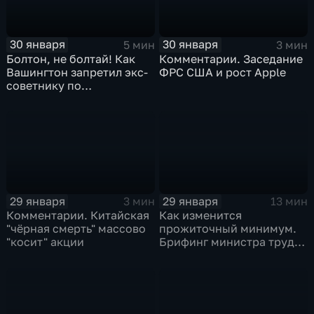
30 января
30 января
5 мин
3 мин
Болтон, не болтай! Как
Комментарии. Заседание
Вашингтон запретил экс-
ФРС США и рост Apple
советнику по
безопасности делиться
воспоминаниями
29 января
29 января
3 мин
13 мин
Комментарии. Китайская
Как изменится
"чёрная смерть" массово
прожиточный минимум.
"косит" акции
Брифинг министра труда
и соцзащиты Антона
Котякова