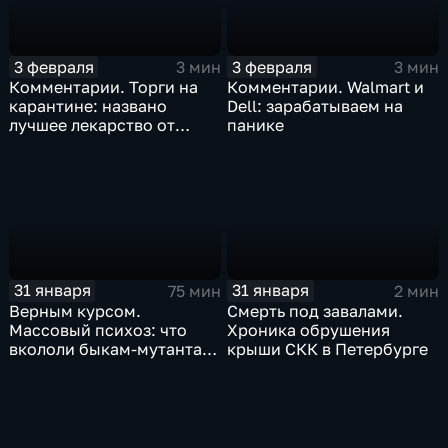
3 февраля
3 февраля
3 мин
3 мин
Комментарии. Торги на
Комментарии. Walmart и
карантине: названо
Dell: зарабатываем на
лучшее лекарство от
панике
коррекции
31 января
31 января
75 мин
2 мин
Верным курсом.
Смерть под завалами.
Массовый психоз: что
Хроника обрушения
вкололи быкам-мутантам,
крыши СКК в Петербурге
когда рухнет доллар и
почему месть Китая
станет страшнее вируса