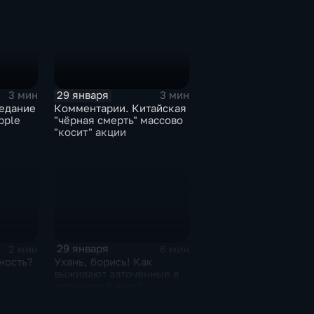
29 января
3 мин
3 мин
едание
Комментарии. Китайская
pple
"чёрная смерть" массово
"косит" акции
29 января
2 мин
6 мин
ность?
Ухань, борись! Как
выживают заточённые в
вирусном Китае?