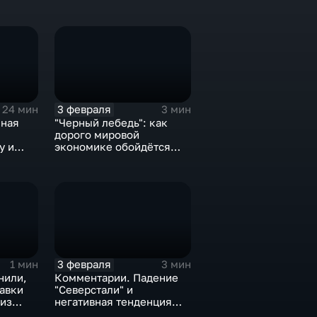
3 февраля
24 мин
3 мин
нная
"Черный лебедь": как
дорого мировой
у и
экономике обойдётся
е не
изоляция Поднебесной
3 февраля
1 мин
3 мин
нили,
Комментарии. Падение
тавки
"Северстали" и
 из
негативная тенденция
а ценах
для бизнеса Apple