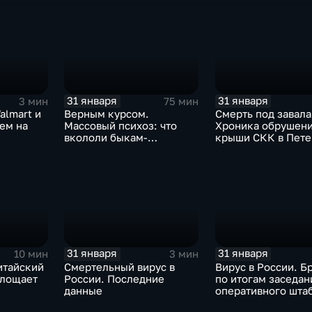
31 января
31 января
3 мин
75 мин
almart и
Верным курсом.
Смерть под завала
аем на
Массовый психоз: что
Хроника обрушен
вкололи быкам-
крыши СКК в Пете
мутантам, когда рухнет
доллар и почему месть
Китая станет страшнее
вируса
31 января
31 января
10 мин
3 мин
итайский
Смертельный вирус в
Вирус в России. Б
глощает
России. Последние
по итогам заседан
данные
оперативного шта