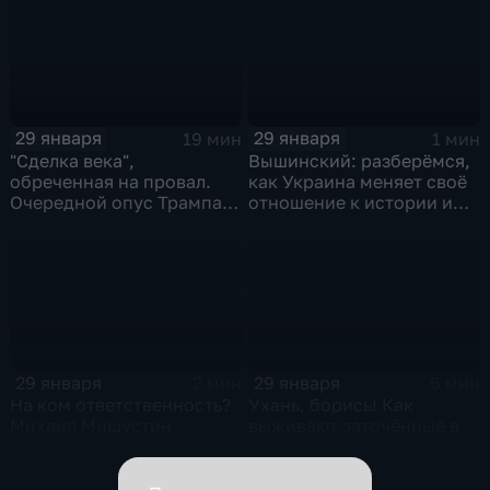
29 января
29 января
19 мин
1 мин
"Сделка века",
Вышинский: разберёмся,
обреченная на провал.
как Украина меняет своё
Очередной опус Трампа.
отношение к истории и
Жанр: политическая
почему
фантастика
29 января
29 января
2 мин
6 мин
На ком ответственность?
Ухань, борись! Как
Михаил Мишустин
выживают заточённые в
распределил обязанности
вирусном Китае?
вице-премьеров