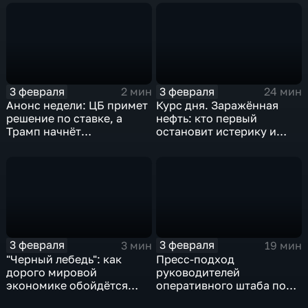
3 февраля
3 февраля
2 мин
24 мин
Анонс недели: ЦБ примет
Курс дня. Заражённая
решение по ставке, а
нефть: кто первый
Трамп начнёт
остановит истерику и
предвыборную гонку
почему ОПЕК лучше не
вмешиваться
3 февраля
3 февраля
3 мин
19 мин
"Черный лебедь": как
Пресс-подход
дорого мировой
руководителей
экономике обойдётся
оперативного штаба по
изоляция Поднебесной
борьбе с коронавирусом