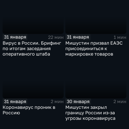
31 января
31 января
22 мин
1 мин
Вирус в России. Брифинг
Мишустин призвал ЕАЭС
по итогам заседания
присоединиться к
оперативного штаба
маркировке товаров
31 января
30 января
2 мин
2 мин
Коронавирус проник в
Мишустин закрыл
Россию
границу России из-за
угрозы коронавируса