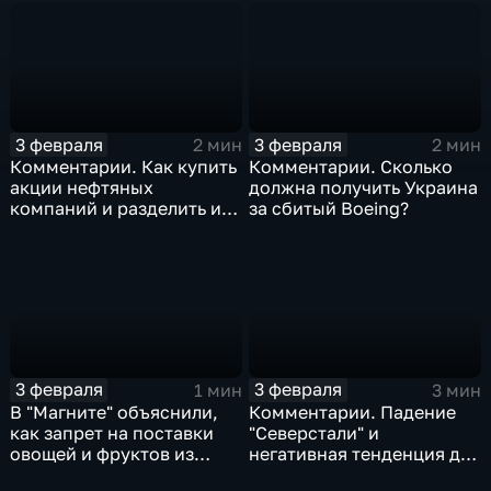
3 февраля
3 февраля
2 мин
2 мин
Комментарии. Как купить
Комментарии. Сколько
акции нефтяных
должна получить Украина
компаний и разделить их
за сбитый Boeing?
доход
3 февраля
3 февраля
1 мин
3 мин
В "Магните" объяснили,
Комментарии. Падение
как запрет на поставки
"Северстали" и
овощей и фруктов из
негативная тенденция для
Китая отразится на ценах
бизнеса Apple