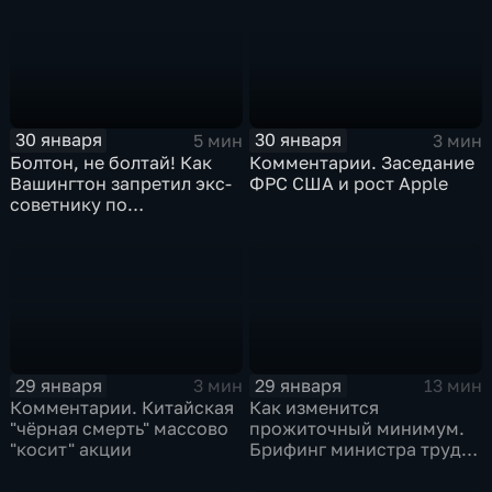
30 января
30 января
5 мин
3 мин
Болтон, не болтай! Как
Комментарии. Заседание
Вашингтон запретил экс-
ФРС США и рост Apple
советнику по
безопасности делиться
воспоминаниями
29 января
29 января
3 мин
13 мин
Комментарии. Китайская
Как изменится
"чёрная смерть" массово
прожиточный минимум.
"косит" акции
Брифинг министра труда
и соцзащиты Антона
Котякова