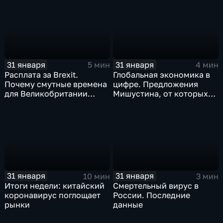
почему месть Китая
станет страшнее вируса
31 января
31 января
5 мин
4 мин
Расплата за Brexit.
Глобальная экономика в
Почему смутные времена
цифре. Предложения
для Великобритании
Мишустина, от которых
только начинаются
ЕАЭС не сможет
отказаться
31 января
31 января
10 мин
3 мин
Итоги недели: китайский
Смертельный вирус в
коронавирус поглощает
России. Последние
рынки
данные