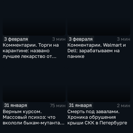
3 февраля
3 февраля
3 мин
3 мин
Комментарии. Торги на
Комментарии. Walmart и
карантине: названо
Dell: зарабатываем на
лучшее лекарство от
панике
коррекции
31 января
31 января
75 мин
2 мин
Верным курсом.
Смерть под завалами.
Массовый психоз: что
Хроника обрушения
вкололи быкам-мутантам,
крыши СКК в Петербурге
когда рухнет доллар и