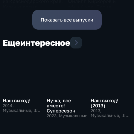
из Краснодарского края.
Филипп Киркоров и
Казачья песня
общий хор. Песня
"Любовь "5 звезд""
Показать все выпуски
Еще
интересное
Наш выход!
Ну-ка, все
Наш выход!
вместе!
(2013)
2014
,
Музыкальные, Шоу
Суперсезон
2013
,
талантов
Музыкальные, Шоу
2023
, Музыкальные
талантов