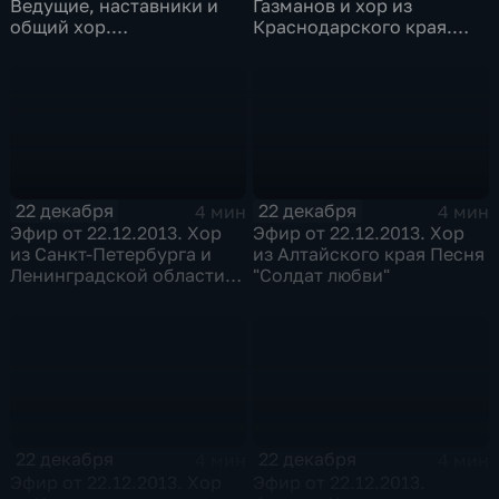
Ведущие, наставники и
Газманов и хор из
общий хор.
Краснодарского края.
Заключительная песня
Заключительная песня
"Новый год"
"Дождись"
22 декабря
22 декабря
4 мин
4 мин
Эфир от 22.12.2013. Хор
Эфир от 22.12.2013. Хор
из Санкт-Петербурга и
из Алтайского края Песня
Ленинградской области.
"Солдат любви"
Песня "I was made for
lovin` you"
22 декабря
22 декабря
4 мин
4 мин
Эфир от 22.12.2013. Хор
Эфир от 22.12.2013.