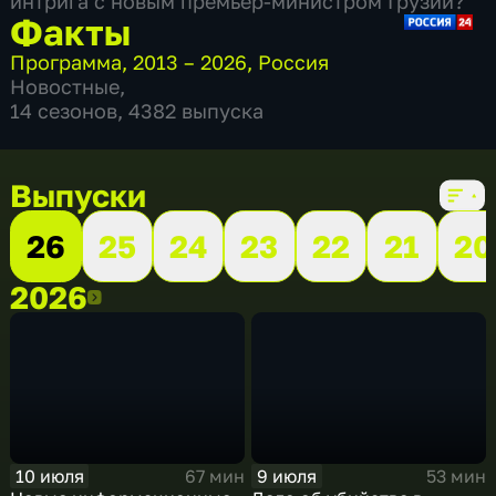
интрига с новым премьер-министром Грузии?
Факты
Программа
,
2013 – 2026
,
Россия
Новостные
,
14 сезонов, 4382 выпуска
Выпуски
26
25
24
23
22
21
20
2026
2026
10 июля
9 июля
67 мин
53 мин