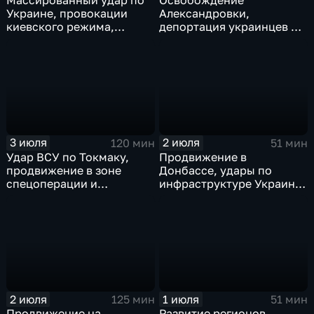
Массированный удар по
Освобождение
Украине, провокации
Александровки,
киевского режима,
депортация украинцев из
развитие регионов
Германии и масштабные
тульские перспективы,
проекты ВТБ на Чукотке
скандал на чемпионате
мира
3 июля
2 июля
120 мин
51 мин
Удар ВСУ по Токмаку,
Продвижение в
продвижение в зоне
Донбассе, удары по
спецоперации и
инфраструктуре Украины,
прощание с Али Хаменеи
юбилей Калининградской
в Иране
области, переговоры в
Армении, рекорд Бельгии
на ЧМ и ливни в Москве.
2 июля
1 июля
125 мин
51 мин
Продвижение на
Развитие регионов,