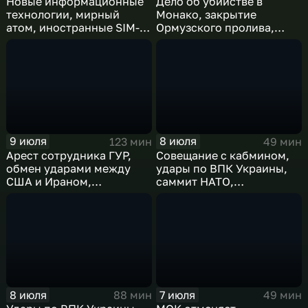
Новые информационные
Дело об убийстве в
технологии, мирный
Монако, закрытие
атом, иностранные SIM-
Ормузского пролива,
карты и обход
рост продаж книг в
блокировок
России
9 июля
8 июля
123 мин
49 мин
Арест сотрудника ГУР,
Совещание с кабмином,
обмен ударами между
удары по ВПК Украины,
США и Ираном,
саммит НАТО,
результаты
ближневосточный
международного
конфликт, слияние
сотрудничества,
циклонов
суперциклон и эффект
Фудзивары
8 июля
7 июля
88 мин
49 мин