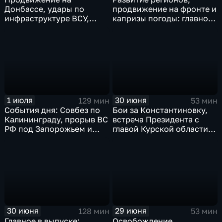
Донбассе, удары по
продвижение на фронте и
инфраструктуре ВСУ,
капризы погоды: главное
юбилей Калининградской
к этому часу
области, визит фон дер
Ляйен в Армению, рекорд
Бельгии на ЧМ и скорые
ливни в Москве.
1 июля
30 июня
129 мин
53 мин
События дня: Совбез по
Бои за Константиновку,
Калининграду, прорыв ВС
встреча Президента с
РФ под Запорожьем и
главой Курской области и
исторический рекорд
ликвидация олигарха в
Мбаппе
Монако
30 июня
29 июня
128 мин
53 мин
Главное в выпуске:
Освобождение