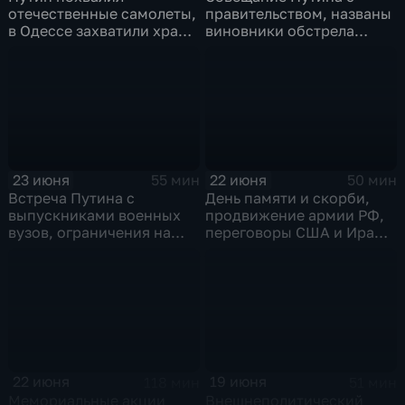
отечественные самолеты,
правительством, названы
в Одессе захватили храм,
виновники обстрела
Гданьск без Зеленского
детей, похороны юного
героя в Ингушетии
23 июня
22 июня
55 мин
50 мин
Встреча Путина с
День памяти и скорби,
выпускниками военных
продвижение армии РФ,
вузов, ограничения на
переговоры США и Ирана,
топливо в Крыму, планы
Стармер в отставке и
Кабмина по защите
акулы во Владивостоке
населения
22 июня
19 июня
118 мин
51 мин
Мемориальные акции
Внешнеполитический