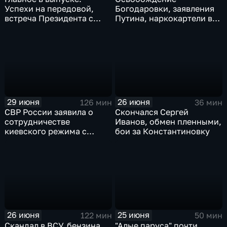
Успехи на передовой,
Богодаровки, заявления
встреча Президента с
Путина, наркокартели в
главой Курской области и
Киеве, ядерный вопрос
исторический теракт в
Финляндии, возвращение
Монако
пленных, шторм в Париже
и плей-офф ЧМ
29 июня
26 июня
126 мин
36 мин
СВР России заявила о
Скончался Сергей
сотрудничестве
Иванов, обмен пленными,
киевского режима с
бои за Константиновку
мексиканскими
наркокартелями.
26 июня
25 июня
122 мин
50 мин
Скандал в ВСУ, бензина
"Алые паруса" почти