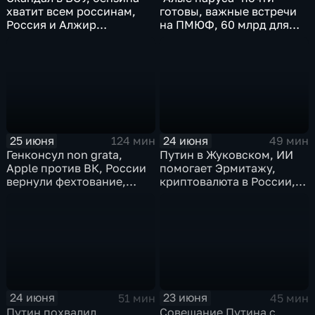
хватит всем россинам,
готовы, важные встречи
Россия и Алжир
на ПМЮФ, 60 млрд для
наращивают торговый
аграриев
оборот
25 июня
24 июня
124 мин
49 мин
Генконсул non grata,
Путин в Жуковском, ИИ
Apple против ВК, России
помогает Эрмитажу,
вернули фехтование,
криптовалюта в России,
Дитер Болен влип
ПМЮФ открылся в СПб
24 июня
23 июня
51 мин
45 мин
Путин похвалил
Совещание Путина с