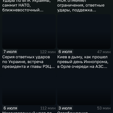
Удары по ВПК Украины,
МОК отменяет
саммит НАТО,
ограничения, ответные
ближневосточный
удары, поддежка
конфликт,новые драмы
экспорта, теракт в
чемпионата мира,
Монако
слияние циклонов
7 июля
6 июля
122 мин
47 мин
Серия ответных ударов
Киев в дыму, как прошел
по Украине, встреча
превый день Иннопрома,
президента и главы РЭЦ,
в Орле очереди на АЗС
саммит альянса в Анкаре,
стали меньше, биохакер
теракт в Монако
Брайан Джонсон
рассказал о редкой
болезни
6 июля
3 июля
112 мин
53 мин