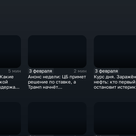
3 февраля
3 февраля
5 мин
2 мин
 Какие
Анонс недели: ЦБ примет
Курс дня. Заражё
ской
решение по ставке, а
нефть: кто первый
ыдержат
Трамп начнёт
остановит истерик
предвыборную гонку
почему ОПЕК лучш
вмешиваться