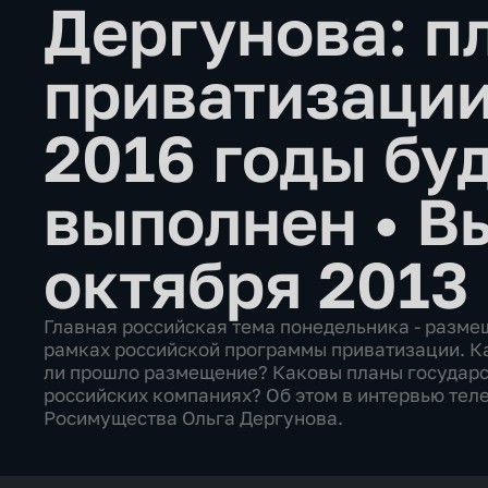
Дергунова: п
приватизации
2016 годы бу
выполнен
•
В
октября 2013
Главная российская тема понедельника - разме
рамках российской программы приватизации. К
ли прошло размещение? Каковы планы государс
российских компаниях? Об этом в интервью теле
Росимущества Ольга Дергунова.