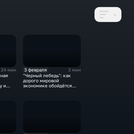
3 февраля
24 мин
3 мин
нная
"Черный лебедь": как
дорого мировой
у и
экономике обойдётся
е не
изоляция Поднебесной