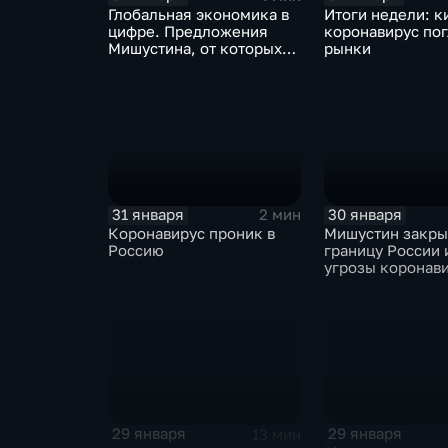
Глобальная экономика в
Итоги недели: к
цифре. Предложения
коронавирус по
Мишустина, от которых
рынки
ЕАЭС не сможет
отказаться
31 января
30 января
2 мин
Коронавирус проник в
Мишустин закр
Россию
границу России 
угрозы коронав
29 января
29 января
13 мин