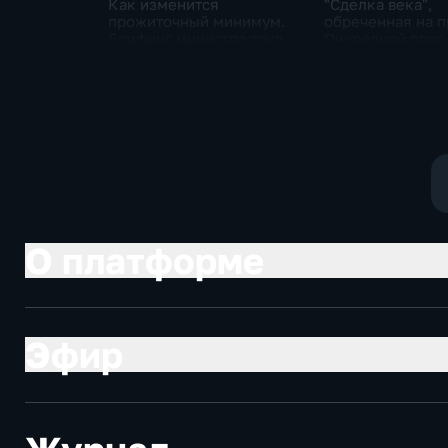
Как изменится
"Сделка века",
прожиточный минимум.
обреченная на п
Брифинг министра труда
Очередной опус
и соцзащиты Антона
Жанр: политиче
Котякова
фантастика
О платформе
Эфир