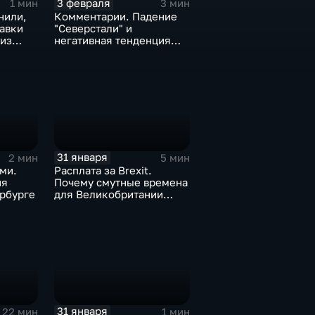
3 февраля
1 мин
3 мин
нили,
Комментарии. Падение
тавки
"Северстали" и
 из
негативная тенденция
а ценах
для бизнеса Apple
31 января
2 мин
5 мин
ми.
Расплата за Brexit.
ия
Почему смутные времена
рбурге
для Великобритании
только начинаются
31 января
22 мин
1 мин