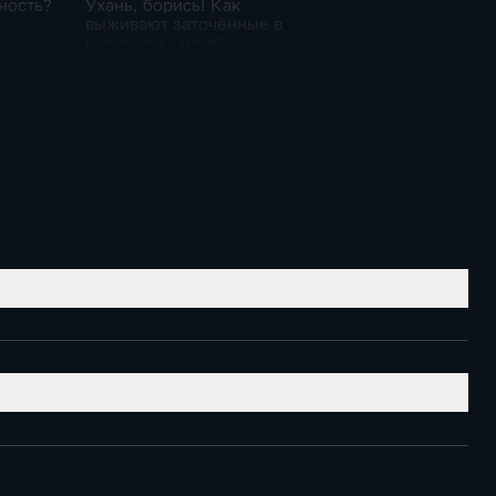
ность?
Ухань, борись! Как
выживают заточённые в
вирусном Китае?