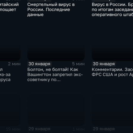
итайский
Смертельный вирус в
Вирус в России. Б
глощает
России. Последние
по итогам заседан
данные
оперативного шта
30 января
30 января
2 мин
5 мин
ыл
Болтон, не болтай! Как
Комментарии. Зас
из-за
Вашингтон запретил экс-
ФРС США и рост A
ируса
советнику по
безопасности делиться
воспоминаниями
29 января
29 января
19 мин
1 мин