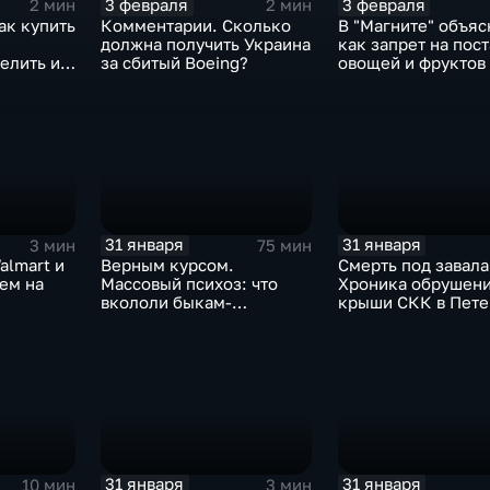
3 февраля
3 февраля
2 мин
2 мин
ак купить
Комментарии. Сколько
В "Магните" объяс
должна получить Украина
как запрет на пос
елить их
за сбитый Boeing?
овощей и фруктов
Китая отразится н
31 января
31 января
3 мин
75 мин
almart и
Верным курсом.
Смерть под завала
аем на
Массовый психоз: что
Хроника обрушен
вкололи быкам-
крыши СКК в Пете
мутантам, когда рухнет
доллар и почему месть
Китая станет страшнее
вируса
31 января
31 января
10 мин
3 мин