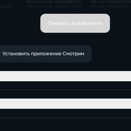
Вышинский: разберёмся,
На ком ответствен
ровал.
как Украина меняет своё
Михаил Мишустин
 Трампа.
отношение к истории и
распределил
ская
почему
обязанности вице-
премьеров
Показать все выпуски
Установить приложение Смотрим