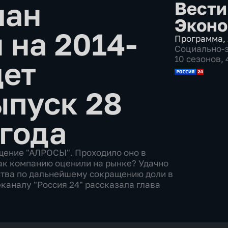
лан
Вести
Эконо
 на 2014-
Программа
,
Социально-
10 сезонов,
дет
ыпуск 28
 года
щение "АЛРОСЫ". Проходило оно в
ак компанию оценили на рынке? Удачно
тва по дальнейшему сокращению доли в
каналу "Россия 24" рассказала глава