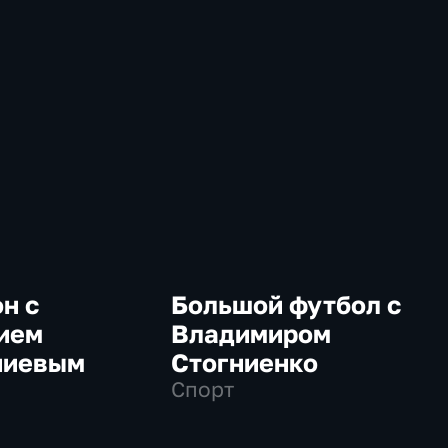
н с
Большой футбол с
ием
Владимиром
ниевым
Стогниенко
Спорт