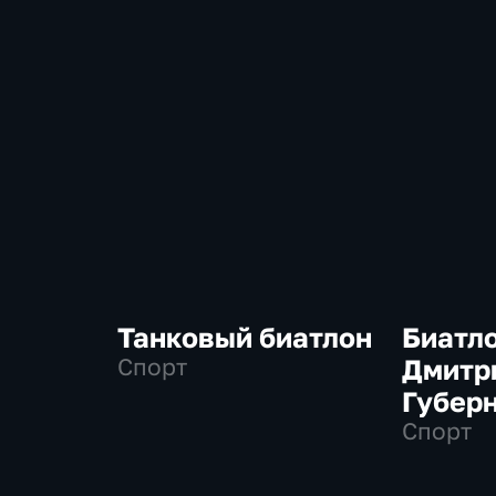
Танковый биатлон
Биатло
Спорт
Дмитр
Губер
Спорт