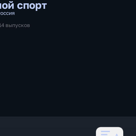
ой спорт
оссия
514 выпусков