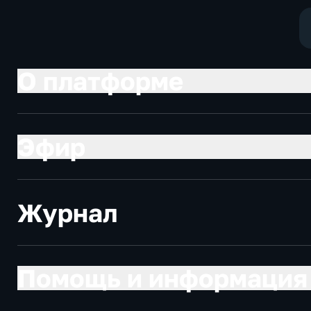
О платформе
Эфир
Журнал
Помощь и информация