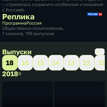
– стремилась сохранить особенные отношения
с Россией.
Реплика
Программа
Россия
Общественно-политические
,
7 сезонов, 755 выпусков
Выпуски
18
16
15
14
13
12
11
2018
2018