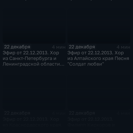
Заключительная песня
Заключительная песня
"Новый год"
"Дождись"
22 декабря
22 декабря
4 мин
4 мин
Эфир от 22.12.2013. Хор
Эфир от 22.12.2013. Хор
из Санкт-Петербурга и
из Алтайского края Песня
Ленинградской области.
"Солдат любви"
Песня "I was made for
lovin` you"
22 декабря
22 декабря
4 мин
4 мин
Эфир от 22.12.2013. Хор
Эфир от 22.12.2013.
из Краснодарского края.
Филипп Киркоров и
Казачья песня
общий хор. Песня