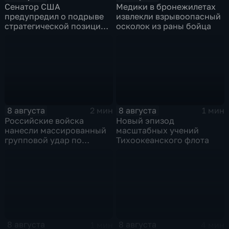
Сенатор США
Медики в бронежилетах
предупредил о подрыве
извлекли взрывоопасный
стратегической позиции
осколок из раны бойца
из-за новых пошлин
против России
8 августа
8 августа
2 мин
1 мин
Российские войска
Новый эпизод
нанесли массированный
масштабных учений
групповой удар по
Тихоокеанского флота
стратегическим объектам
в глубоком тылу ВСУ
8 августа
8 августа
1 мин
4 мин