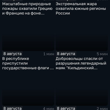
Масштабные природные
Экстремальная жара
пожары охватили Грецию
охватила южные регионы
и Францию на фоне
России
европейской засухи
8 августа
8 августа
1 мин
5 мин
В республике
Добровольцы спасли от
приспустили
разрушения легендарный
государственные флаги и
маяк "Кильдинский
зажгли свечи в память о
Северный"
жертвах обстрела
Цхинвала
8 августа
8 августа
4 мин
2 мин