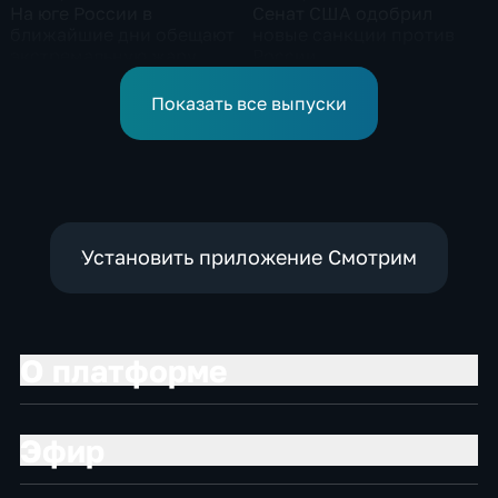
На юге России в
Сенат США одобрил
ближайшие дни обещают
новые санкции против
экстремальную жару
России
Показать все выпуски
Установить приложение Смотрим
О платформе
Эфир