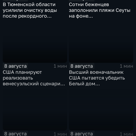
В Тюменской области
Сотни беженцев
усилили очистку воды
заполонили пляжи Сеуты
после рекордного
на фоне
летнего паводка
катастрофического
миграционного кризиса
8 августа
8 августа
1 мин
1 мин
США планируют
Высший военачальник
реализовать
США пытается убедить
венесуэльский сценарий
Белый дом
для смены власти на Кубе
незамедлительно
завершить конфликт с
Ираном
8 августа
8 августа
1 мин
1 мин