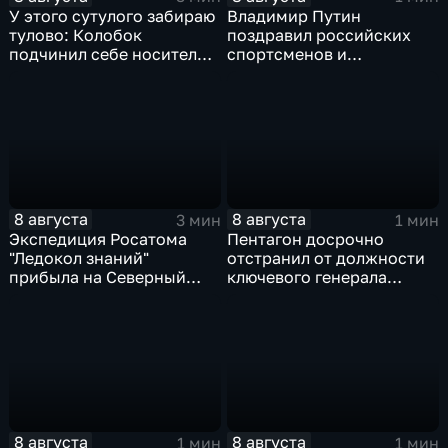
У этого сутулого забираю
Владимир Путин
тулово: Колобок
поздравил российских
подчинил себе носителя в
спортсменов и
новом сказочном
физкультурников с
блокбастере
профессиональным
праздником
8 августа
8 августа
3 мин
1 мин
Экспедиция Росатома
Пентагон досрочно
"Ледокол знаний"
отстранил от должности
прибыла на Северный
ключевого генерала
полюс
Чарльза Костанцу
8 августа
8 августа
1 мин
1 мин