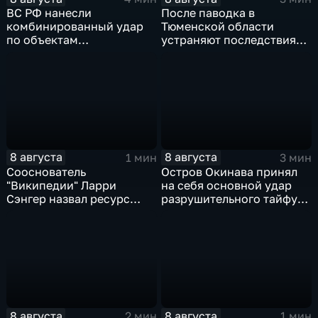
ВС РФ нанесли
После паводка в
комбинированный удар
Тюменской области
по объектам
устраняют последствия
логистической,
для водоснабжения
топливной и
энергетической
инфраструктуры в Киеве
8 августа
8 августа
1 мин
3 мин
Сооснователь
Остров Окинава принял
"Википедии" Ларри
на себя основной удар
Сэнгер назвал ресурс
разрушительного тайфуна
инструментом
"Дельфин"
пропаганды
8 августа
8 августа
2 мин
1 мин