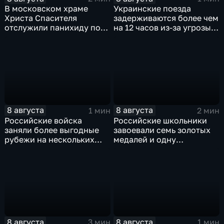
В московском храме
Украинские поезда
Христа Спасителя
задерживаются более чем
отслужили панихиду по
на 12 часов из-за угрозы
погибшим жителям
обстрелов
Южной Осетии
8 августа
8 августа
1 мин
2 мин
Российские войска
Российские школьники
заняли более выгодные
завоевали семь золотых
рубежи на нескольких
медалей и одну
направлениях в зоне СВО
бронзовую на турнире по
ИИ
8 августа
8 августа
3 мин
1 мин