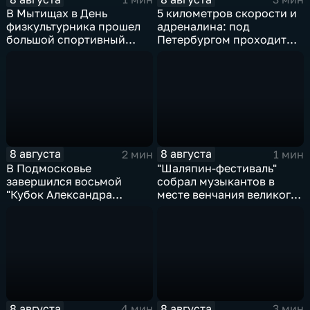
В Мытищах в День
5 километров скорости и
физкультурника прошел
адреналина: под
большой спортивный
Петербургом проходит
фестиваль
третий этап "Формулы‑4"
8 августа
8 августа
2 мин
1 мин
В Подмосковье
"Шаляпин‑фестиваль"
завершился восьмой
собрал музыкантов в
"Кубок Александра
месте венчания великого
Овечкина"
певца
8 августа
8 августа
4 мин
3 мин