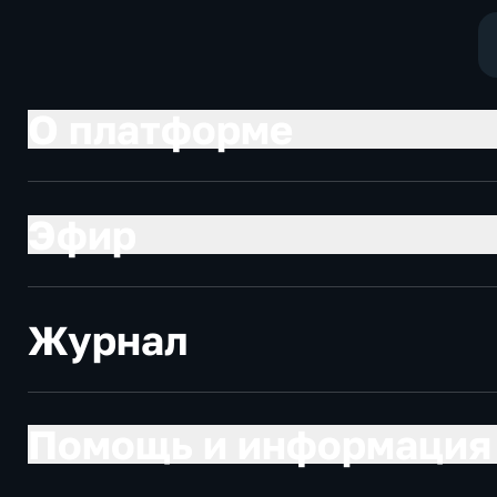
О платформе
Эфир
Журнал
Помощь и информация