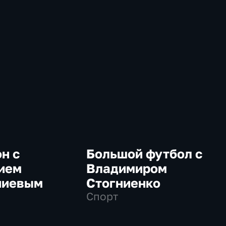
н с
Большой футбол с
ием
Владимиром
ниевым
Стогниенко
Спорт