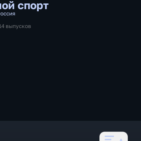
ой спорт
оссия
514 выпусков