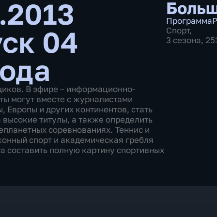
.2013
Больш
Программа
Р
ск 04
Спорт
,
3 сезона, 2
года
щиков. В эфире – информационно-
ты могут вместе с журналистами
 Европы и других континентов, стать
 высокие титулы, а также определить
епланетных соревнованиях. Теннис и
 конный спорт и академическая гребля
а составить полную картину спортивных