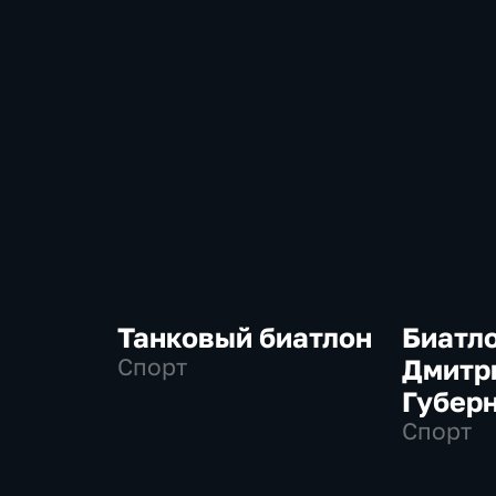
Танковый биатлон
Биатло
Спорт
Дмитр
Губер
Спорт