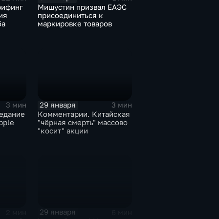
рифинг
Мишустин призвал ЕАЭС
ия
присоединиться к
ба
маркировке товаров
29 января
3 мин
3 мин
едание
Комментарии. Китайская
pple
"чёрная смерть" массово
"косит" акции
29 января
2 мин
6 мин