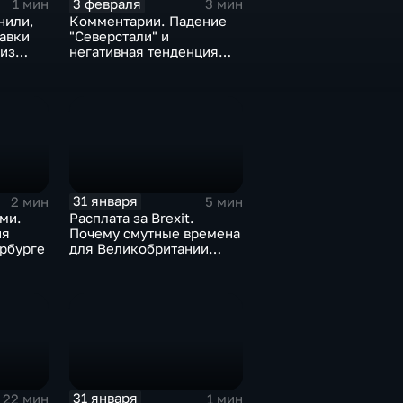
3 февраля
1 мин
3 мин
нили,
Комментарии. Падение
тавки
"Северстали" и
 из
негативная тенденция
а ценах
для бизнеса Apple
31 января
2 мин
5 мин
ми.
Расплата за Brexit.
ия
Почему смутные времена
рбурге
для Великобритании
только начинаются
31 января
22 мин
1 мин