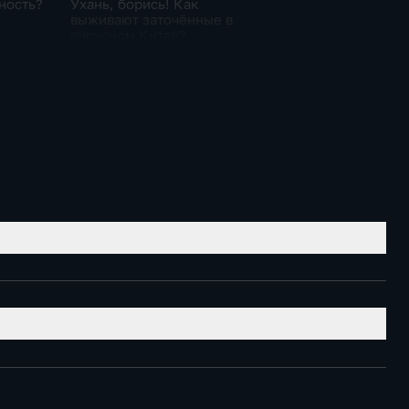
ность?
Ухань, борись! Как
выживают заточённые в
вирусном Китае?