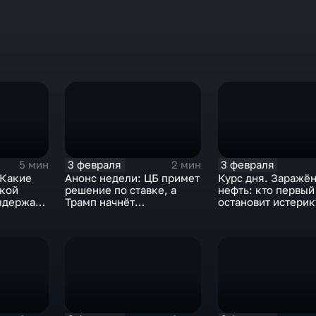
3 февраля
3 февраля
5 мин
2 мин
 Какие
Анонс недели: ЦБ примет
Курс дня. Заражё
ской
решение по ставке, а
нефть: кто первый
ыдержат
Трамп начнёт
остановит истерик
предвыборную гонку
почему ОПЕК лучш
вмешиваться