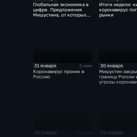
Глобальная экономика в
Итоги недели: к
цифре. Предложения
коронавирус по
Мишустина, от которых
рынки
ЕАЭС не сможет
отказаться
31 января
30 января
2 мин
Коронавирус проник в
Мишустин закр
Россию
границу России 
угрозы коронав
29 января
29 января
13 мин