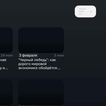
3 февраля
24 мин
3 мин
нная
"Черный лебедь": как
дорого мировой
у и
экономике обойдётся
е не
изоляция Поднебесной