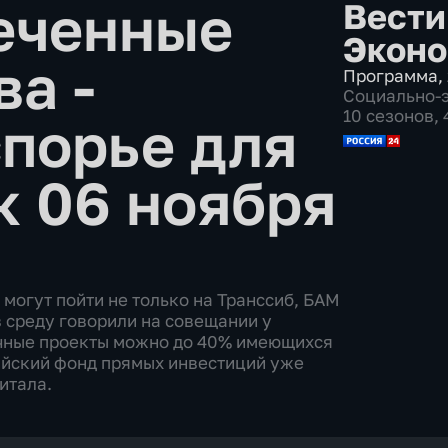
еченные
Вести
Эконо
а -
Программа
,
Социально-
10 сезонов,
порье для
к 06 ноября
могут пойти не только на Транссиб, БАМ
в среду говорили на совещании у
ичные проекты можно до 40% имеющихся
ийский фонд прямых инвестиций уже
итала.