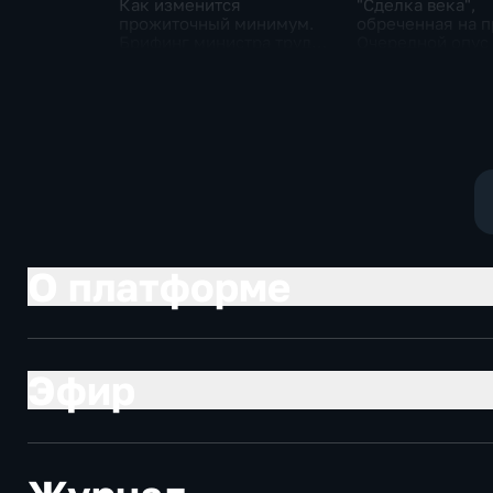
Как изменится
"Сделка века",
прожиточный минимум.
обреченная на п
Брифинг министра труда
Очередной опус
и соцзащиты Антона
Жанр: политиче
Котякова
фантастика
О платформе
Эфир