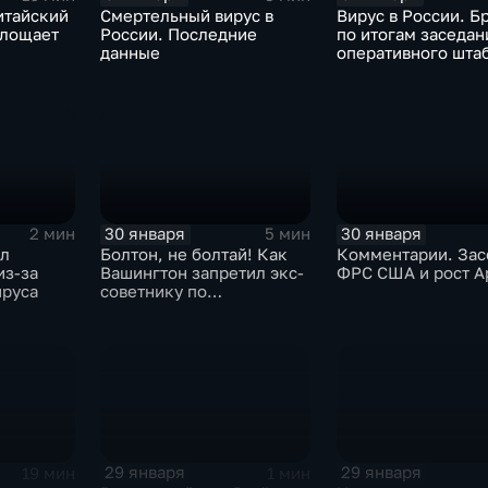
итайский
Смертельный вирус в
Вирус в России. Б
глощает
России. Последние
по итогам заседан
данные
оперативного шта
30 января
30 января
2 мин
5 мин
ыл
Болтон, не болтай! Как
Комментарии. Зас
из-за
Вашингтон запретил экс-
ФРС США и рост A
ируса
советнику по
безопасности делиться
воспоминаниями
29 января
29 января
19 мин
1 мин