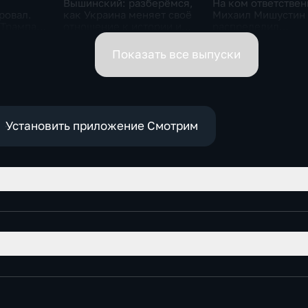
Вышинский: разберёмся,
На ком ответствен
ровал.
как Украина меняет своё
Михаил Мишустин
 Трампа.
отношение к истории и
распределил
ская
почему
обязанности вице-
премьеров
Показать все выпуски
Установить приложение Смотрим