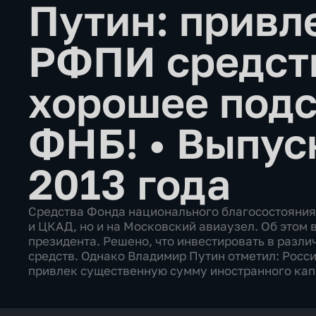
Путин: привл
РФПИ средств
хорошее подс
ФНБ!
•
Выпус
2013 года
Средства Фонда национального благосостояния 
и ЦКАД, но и на Московский авиаузел. Об этом 
президента. Решено, что инвестировать в разл
средств. Однако Владимир Путин отметил: Росс
привлек существенную сумму иностранного кап