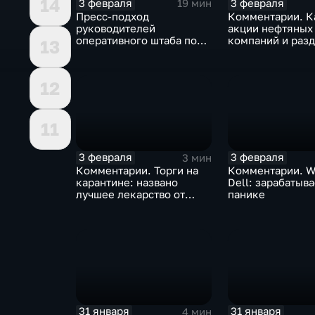
14
3 февраля
3 февраля
19 мин
Пресс-подход
Комментарии. К
руководителей
акции нефтяных
оперативного штаба по
компаний и разд
13
борьбе с коронавирусом
доход
12
11
3 февраля
3 февраля
3 мин
Комментарии. Торги на
Комментарии. W
карантине: названо
Dell: зарабатыв
лучшее лекарство от
панике
коррекции
31 января
31 января
4 мин