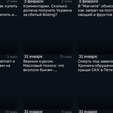
3 февраля
3 февраля
2 мин
2 мин
ак купить
Комментарии. Сколько
В "Магните" объяс
должна получить Украина
как запрет на пос
елить их
за сбитый Boeing?
овощей и фруктов
Китая отразится н
31 января
31 января
3 мин
75 мин
almart и
Верным курсом.
Смерть под завала
аем на
Массовый психоз: что
Хроника обрушен
вкололи быкам-
крыши СКК в Пете
мутантам, когда рухнет
доллар и почему месть
Китая станет страшнее
вируса
31 января
31 января
10 мин
3 мин