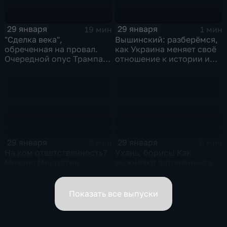
29 января
29 января
19 мин
1 мин
"Сделка века",
Вышинский: разберёмся,
обреченная на провал.
как Украина меняет своё
Очередной опус Трампа.
отношение к истории и
Жанр: политическая
почему
фантастика
29 января
29 января
2 мин
6 мин
На ком ответственность?
Ухань, борись! Как
Михаил Мишустин
выживают заточённые в
распределил обязанности
вирусном Китае?
вице-премьеров
Показать все выпуски