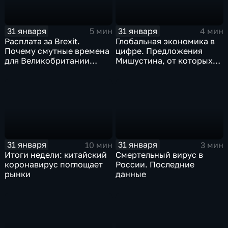
31 января
31 января
5 мин
4 мин
Расплата за Brexit.
Глобальная экономика в
Почему смутные времена
цифре. Предложения
для Великобритании
Мишустина, от которых
только начинаются
ЕАЭС не сможет
отказаться
31 января
31 января
10 мин
3 мин
Итоги недели: китайский
Смертельный вирус в
коронавирус поглощает
России. Последние
рынки
данные