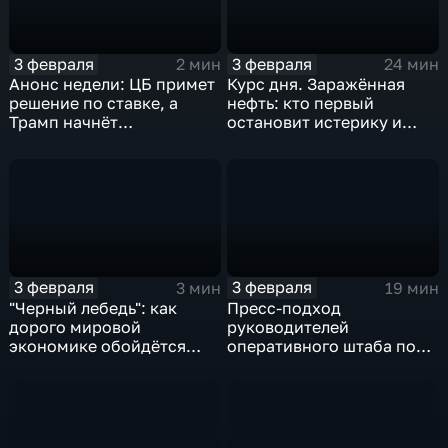
3 февраля
3 февраля
2 мин
24 мин
Анонс недели: ЦБ примет
Курс дня. Заражённая
решение по ставке, а
нефть: кто первый
Трамп начнёт
остановит истерику и
предвыборную гонку
почему ОПЕК лучше не
вмешиваться
3 февраля
3 февраля
3 мин
19 мин
"Черный лебедь": как
Пресс-подход
дорого мировой
руководителей
экономике обойдётся
оперативного штаба по
изоляция Поднебесной
борьбе с коронавирусом