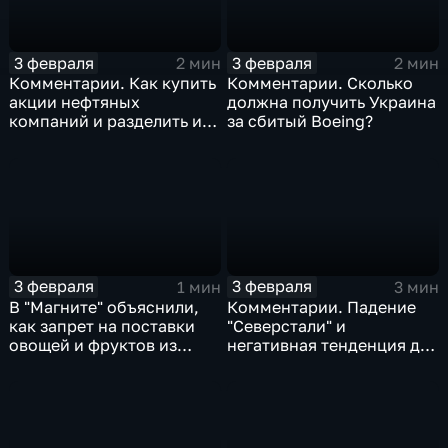
3 февраля
3 февраля
2 мин
2 мин
Комментарии. Как купить
Комментарии. Сколько
акции нефтяных
должна получить Украина
компаний и разделить их
за сбитый Boeing?
доход
3 февраля
3 февраля
1 мин
3 мин
В "Магните" объяснили,
Комментарии. Падение
как запрет на поставки
"Северстали" и
овощей и фруктов из
негативная тенденция для
Китая отразится на ценах
бизнеса Apple