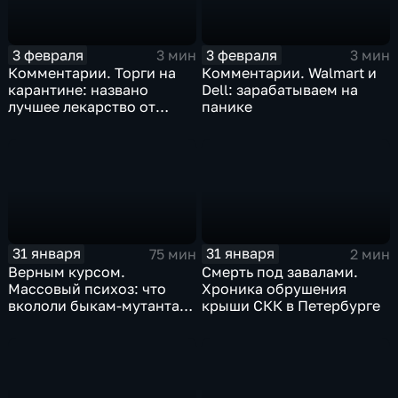
3 февраля
3 февраля
3 мин
3 мин
Комментарии. Торги на
Комментарии. Walmart и
карантине: названо
Dell: зарабатываем на
лучшее лекарство от
панике
коррекции
31 января
31 января
75 мин
2 мин
Верным курсом.
Смерть под завалами.
Массовый психоз: что
Хроника обрушения
вкололи быкам-мутантам,
крыши СКК в Петербурге
когда рухнет доллар и
почему месть Китая
станет страшнее вируса