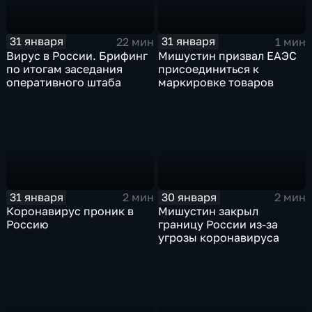
31 января
31 января
22 мин
1 мин
Вирус в России. Брифинг
Мишустин призвал ЕАЭС
по итогам заседания
присоединиться к
оперативного штаба
маркировке товаров
31 января
30 января
2 мин
2 мин
Коронавирус проник в
Мишустин закрыл
Россию
границу России из-за
угрозы коронавируса