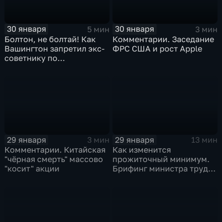
30 января
30 января
5 мин
3 мин
Болтон, не болтай! Как
Комментарии. Заседание
Вашингтон запретил экс-
ФРС США и рост Apple
советнику по
безопасности делиться
воспоминаниями
29 января
29 января
3 мин
13 мин
Комментарии. Китайская
Как изменится
"чёрная смерть" массово
прожиточный минимум.
"косит" акции
Брифинг министра труда
и соцзащиты Антона
Котякова