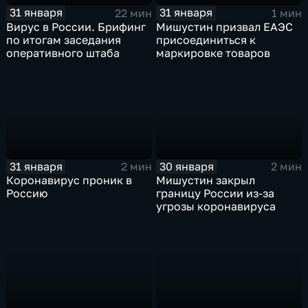
31 января
31 января
22 мин
1 мин
Вирус в России. Брифинг
Мишустин призвал ЕАЭС
по итогам заседания
присоединиться к
оперативного штаба
маркировке товаров
31 января
30 января
2 мин
2 мин
Коронавирус проник в
Мишустин закрыл
Россию
границу России из-за
угрозы коронавируса