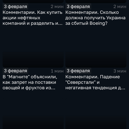
3 февраля
3 февраля
2 мин
2 мин
Комментарии. Как купить
Комментарии. Сколько
акции нефтяных
должна получить Украина
компаний и разделить их
за сбитый Boeing?
доход
3 февраля
3 февраля
1 мин
3 мин
В "Магните" объяснили,
Комментарии. Падение
как запрет на поставки
"Северстали" и
овощей и фруктов из
негативная тенденция для
Китая отразится на ценах
бизнеса Apple