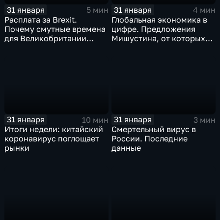
31 января
31 января
5 мин
4 мин
Расплата за Brexit.
Глобальная экономика в
Почему смутные времена
цифре. Предложения
для Великобритании
Мишустина, от которых
только начинаются
ЕАЭС не сможет
отказаться
31 января
31 января
10 мин
3 мин
Итоги недели: китайский
Смертельный вирус в
коронавирус поглощает
России. Последние
рынки
данные