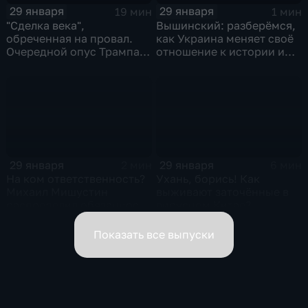
29 января
29 января
19 мин
1 мин
"Сделка века",
Вышинский: разберёмся,
обреченная на провал.
как Украина меняет своё
Очередной опус Трампа.
отношение к истории и
Жанр: политическая
почему
фантастика
29 января
29 января
2 мин
6 мин
На ком ответственность?
Ухань, борись! Как
Михаил Мишустин
выживают заточённые в
распределил обязанности
вирусном Китае?
вице-премьеров
Показать все выпуски