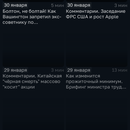
30 января
30 января
5 мин
3 мин
Болтон, не болтай! Как
Комментарии. Заседание
Вашингтон запретил экс-
ФРС США и рост Apple
советнику по
безопасности делиться
воспоминаниями
29 января
29 января
3 мин
13 мин
Комментарии. Китайская
Как изменится
"чёрная смерть" массово
прожиточный минимум.
"косит" акции
Брифинг министра труда
и соцзащиты Антона
Котякова