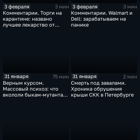
3 февраля
3 февраля
3 мин
3 мин
Комментарии. Торги на
Комментарии. Walmart и
карантине: названо
Dell: зарабатываем на
лучшее лекарство от
панике
коррекции
31 января
31 января
75 мин
2 мин
Верным курсом.
Смерть под завалами.
Массовый психоз: что
Хроника обрушения
вкололи быкам-мутантам,
крыши СКК в Петербурге
когда рухнет доллар и
почему месть Китая
станет страшнее вируса