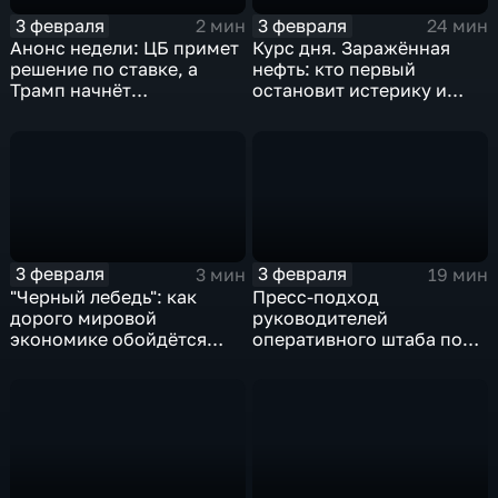
3 февраля
3 февраля
2 мин
24 мин
Анонс недели: ЦБ примет
Курс дня. Заражённая
решение по ставке, а
нефть: кто первый
Трамп начнёт
остановит истерику и
предвыборную гонку
почему ОПЕК лучше не
вмешиваться
3 февраля
3 февраля
3 мин
19 мин
"Черный лебедь": как
Пресс-подход
дорого мировой
руководителей
экономике обойдётся
оперативного штаба по
изоляция Поднебесной
борьбе с коронавирусом