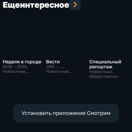
Еще
интересное
Неделя в городе
Вести
Специальный
репортаж
2018 – 2026
,
1991 – …
,
Новостные,
Новостные,
Новостные,
Общество,
Общественно-
Общественно-
общественно-
политические,
политические,
политические
социально-
социально-
экономические
экономические
Установить приложение Смотрим