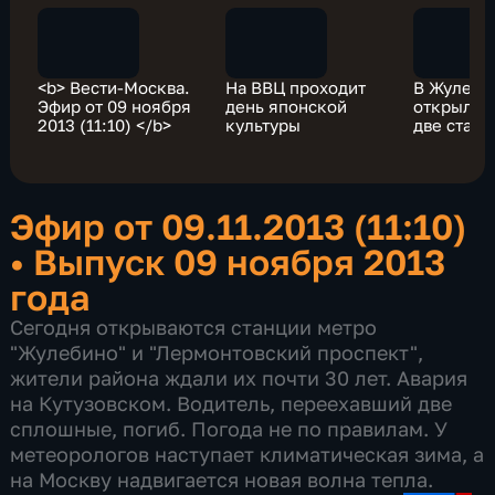
<b> Вести-Москва.
На ВВЦ проходит
В Жулеби
Эфир от 09 ноября
день японской
открылис
2013 (11:10) </b>
культуры
две станц
Эфир от 09.11.2013 (11:10)
•
Выпуск 09 ноября 2013
года
Сегодня открываются станции метро
"Жулебино" и "Лермонтовский проспект",
жители района ждали их почти 30 лет. Авария
на Кутузовском. Водитель, переехавший две
сплошные, погиб. Погода не по правилам. У
метеорологов наступает климатическая зима, а
на Москву надвигается новая волна тепла.