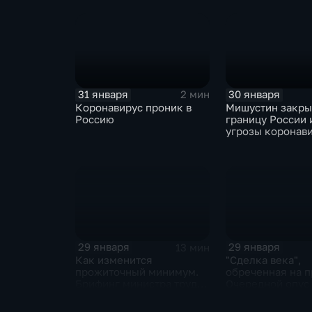
отказаться
31 января
30 января
2 мин
Коронавирус проник в
Мишустин закр
Россию
границу России 
угрозы коронав
29 января
29 января
13 мин
Как изменится
"Сделка века",
прожиточный минимум.
обреченная на п
Брифинг министра труда
Очередной опус
и соцзащиты Антона
Жанр: политиче
Котякова
фантастика