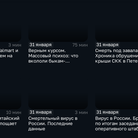
31 января
31 января
3 мин
75 мин
almart и
Верным курсом.
Смерть под завала
аем на
Массовый психоз: что
Хроника обрушен
вкололи быкам-
крыши СКК в Пете
мутантам, когда рухнет
доллар и почему месть
Китая станет страшнее
вируса
31 января
31 января
10 мин
3 мин
итайский
Смертельный вирус в
Вирус в России. Б
глощает
России. Последние
по итогам заседан
данные
оперативного шта