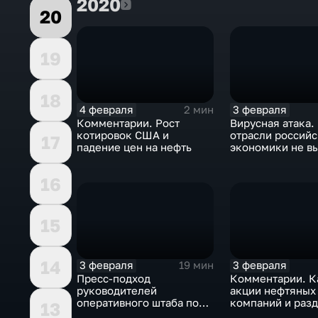
2020
2020
20
19
18
4 февраля
3 февраля
2 мин
Комментарии. Рост
Вирусная атака.
котировок США и
отрасли россий
17
падение цен на нефть
экономики не в
удар
16
15
14
3 февраля
3 февраля
19 мин
Пресс-подход
Комментарии. К
руководителей
акции нефтяных
оперативного штаба по
компаний и разд
13
борьбе с коронавирусом
доход