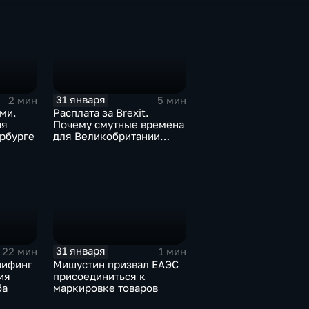
31 января
2 мин
5 мин
ми.
Расплата за Brexit.
ия
Почему смутные времена
рбурге
для Великобритании
только начинаются
31 января
22 мин
1 мин
рифинг
Мишустин призвал ЕАЭС
ия
присоединиться к
ба
маркировке товаров