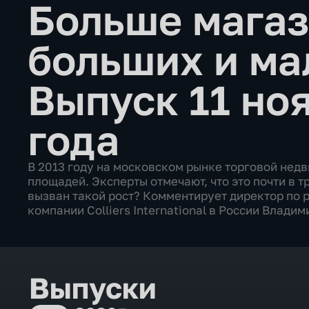
Больше мага
больших и м
Выпуск 11 но
года
В 2013 году на московском рынке торговой нед
площадей. Эксперты отмечают, что это почти в т
вызван такой рост? Комментирует директор по 
компании Colliers International в России Владим
Выпуски