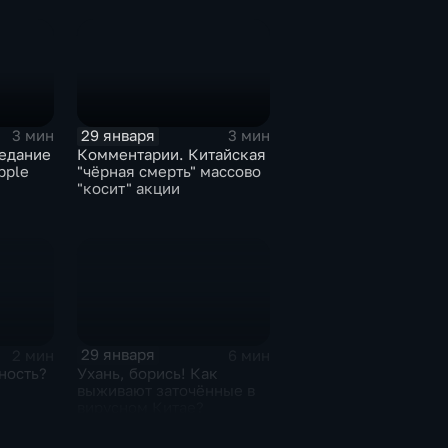
29 января
3 мин
3 мин
едание
Комментарии. Китайская
pple
"чёрная смерть" массово
"косит" акции
29 января
2 мин
6 мин
ность?
Ухань, борись! Как
выживают заточённые в
вирусном Китае?