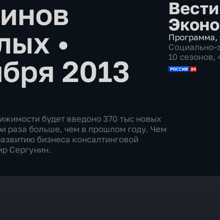
зинов
Вести
Эконо
алых
•
Программа
,
Социально-
10 сезонов,
ября 2013
вижимости будет введоно 370 тыс новых
ри раза больше, чем в прошлом году. Чем
развитию бизнеса консалтинговой
ир Сергунин.