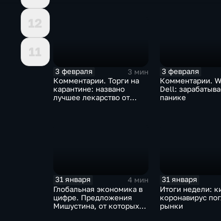
12
11
3 февраля
3 февраля
3 мин
Комментарии. Торги на
Комментарии. W
карантине: названо
Dell: зарабатыв
лучшее лекарство от
панике
коррекции
31 января
31 января
4 мин
Глобальная экономика в
Итоги недели: к
цифре. Предложения
коронавирус по
Мишустина, от которых
рынки
ЕАЭС не сможет