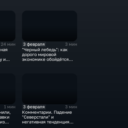
3 февраля
24 мин
3 мин
нная
"Черный лебедь": как
дорого мировой
у и
экономике обойдётся
е не
изоляция Поднебесной
3 февраля
1 мин
3 мин
нили,
Комментарии. Падение
тавки
"Северстали" и
 из
негативная тенденция
а ценах
для бизнеса Apple