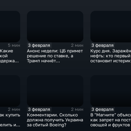
3 февраля
3 февраля
5 мин
2 мин
 Какие
Анонс недели: ЦБ примет
Курс дня. Заражё
ской
решение по ставке, а
нефть: кто первый
ыдержат
Трамп начнёт
остановит истерик
предвыборную гонку
почему ОПЕК лучш
вмешиваться
3 февраля
3 февраля
2 мин
2 мин
ак купить
Комментарии. Сколько
В "Магните" объяс
должна получить Украина
как запрет на пос
елить их
за сбитый Boeing?
овощей и фруктов
Китая отразится н