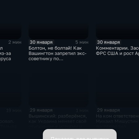
30 января
30 января
2 мин
5 мин
ыл
Болтон, не болтай! Как
Комментарии. Зас
из-за
Вашингтон запретил экс-
ФРС США и рост A
ируса
советнику по
безопасности делиться
воспоминаниями
29 января
29 января
19 мин
1 мин
Вышинский: разберёмся,
На ком ответствен
ровал.
как Украина меняет своё
Михаил Мишустин
 Трампа.
отношение к истории и
распределил
ская
почему
обязанности вице-
премьеров