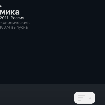
.
мика
2011
,
Россия
экономические
,
 48374 выпуска