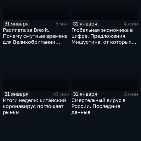
31 января
31 января
5 мин
4 мин
Расплата за Brexit.
Глобальная экономика в
Почему смутные времена
цифре. Предложения
для Великобритании
Мишустина, от которых
только начинаются
ЕАЭС не сможет
отказаться
31 января
31 января
10 мин
3 мин
Итоги недели: китайский
Смертельный вирус в
коронавирус поглощает
России. Последние
рынки
данные