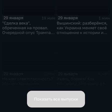
29 января
29 января
19 мин
1 мин
"Сделка века",
Вышинский: разберёмся,
обреченная на провал.
как Украина меняет своё
Очередной опус Трампа.
отношение к истории и
Жанр: политическая
почему
фантастика
29 января
29 января
2 мин
6 мин
На ком ответственность?
Ухань, борись! Как
Михаил Мишустин
выживают заточённые в
распределил обязанности
вирусном Китае?
вице-премьеров
Показать все выпуски