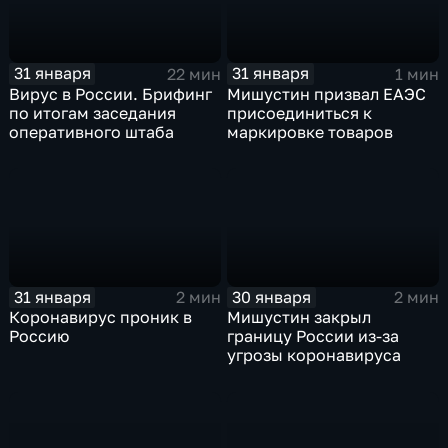
31 января
31 января
22 мин
1 мин
Вирус в России. Брифинг
Мишустин призвал ЕАЭС
по итогам заседания
присоединиться к
оперативного штаба
маркировке товаров
31 января
30 января
2 мин
2 мин
Коронавирус проник в
Мишустин закрыл
Россию
границу России из-за
угрозы коронавируса