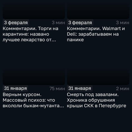
3 февраля
3 февраля
3 мин
3 мин
Комментарии. Торги на
Комментарии. Walmart и
карантине: названо
Dell: зарабатываем на
лучшее лекарство от
панике
коррекции
31 января
31 января
75 мин
2 мин
Верным курсом.
Смерть под завалами.
Массовый психоз: что
Хроника обрушения
вкололи быкам-мутантам,
крыши СКК в Петербурге
когда рухнет доллар и
почему месть Китая
станет страшнее вируса