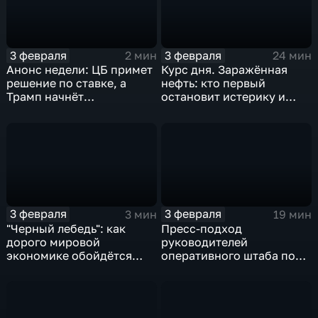
3 февраля
3 февраля
2 мин
24 мин
Анонс недели: ЦБ примет
Курс дня. Заражённая
решение по ставке, а
нефть: кто первый
Трамп начнёт
остановит истерику и
предвыборную гонку
почему ОПЕК лучше не
вмешиваться
3 февраля
3 февраля
3 мин
19 мин
"Черный лебедь": как
Пресс-подход
дорого мировой
руководителей
экономике обойдётся
оперативного штаба по
изоляция Поднебесной
борьбе с коронавирусом