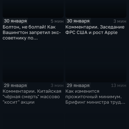
30 января
30 января
5 мин
3 мин
Болтон, не болтай! Как
Комментарии. Заседание
Вашингтон запретил экс-
ФРС США и рост Apple
советнику по
безопасности делиться
воспоминаниями
29 января
29 января
3 мин
13 мин
Комментарии. Китайская
Как изменится
"чёрная смерть" массово
прожиточный минимум.
"косит" акции
Брифинг министра труда
и соцзащиты Антона
Котякова