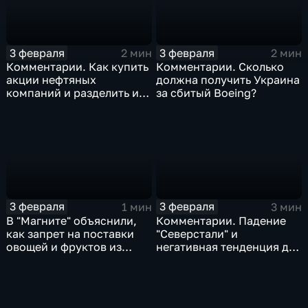
3 февраля
3 февраля
2 мин
2 мин
Комментарии. Как купить
Комментарии. Сколько
акции нефтяных
должна получить Украина
компаний и разделить их
за сбитый Boeing?
доход
3 февраля
3 февраля
1 мин
3 мин
В "Магните" объяснили,
Комментарии. Падение
как запрет на поставки
"Северстали" и
овощей и фруктов из
негативная тенденция для
Китая отразится на ценах
бизнеса Apple