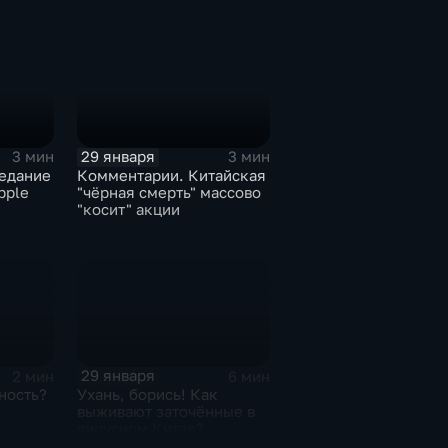
29 января
3 мин
3 мин
едание
Комментарии. Китайская
pple
"чёрная смерть" массово
"косит" акции
29 января
2 мин
6 мин
ность?
Ухань, борись! Как
выживают заточённые в
вирусном Китае?