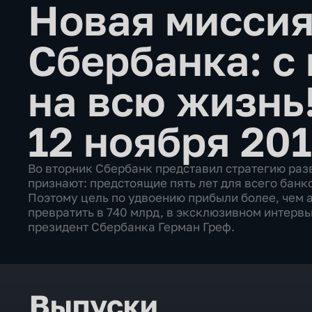
Новая мисси
Сбербанка: с
на всю жизнь
12 ноября 201
Во вторник Сбербанк представил стратегию разв
признают: предстоящие пять лет для всего банк
Поэтому цель по удвоению прибыли более, чем а
превратить в 740 млрд, в эксклюзивном интервь
президент Сбербанка Герман Греф.
Выпуски