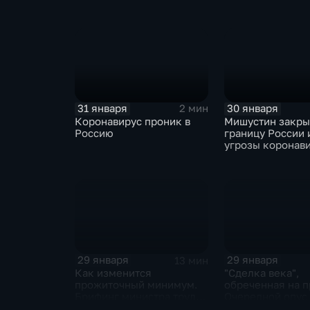
ЕАЭС не сможет
отказаться
31 января
30 января
2 мин
Коронавирус проник в
Мишустин закр
Россию
границу России 
угрозы коронав
29 января
29 января
13 мин
Как изменится
"Сделка века",
прожиточный минимум.
обреченная на п
Брифинг министра труда
Очередной опус
и соцзащиты Антона
Жанр: политиче