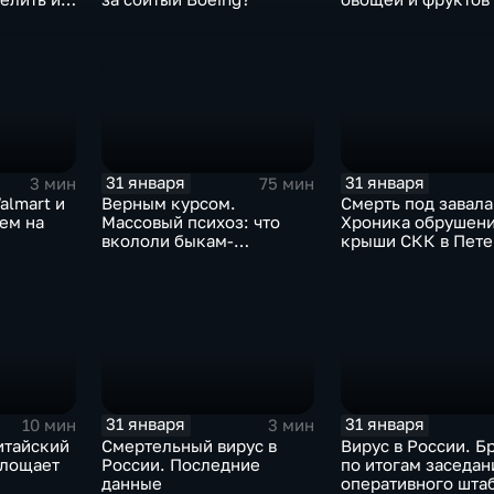
Китая отразится н
31 января
31 января
3 мин
75 мин
almart и
Верным курсом.
Смерть под завала
аем на
Массовый психоз: что
Хроника обрушен
вкололи быкам-
крыши СКК в Пете
мутантам, когда рухнет
доллар и почему месть
Китая станет страшнее
вируса
31 января
31 января
10 мин
3 мин
итайский
Смертельный вирус в
Вирус в России. Б
глощает
России. Последние
по итогам заседан
данные
оперативного шта