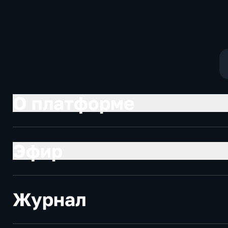
Котякова
фантастика
О платформе
Эфир
Журнал