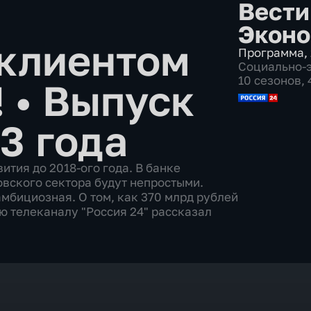
я
Вести
Эконо
 клиентом
Программа
,
Социально-
10 сезонов,
!
•
Выпуск
3 года
ития до 2018-ого года. В банке
овского сектора будут непростыми.
мбициозная. О том, как 370 млрд рублей
ю телеканалу "Россия 24" рассказал