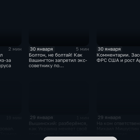
30 января
30 января
2 мин
5 мин
ыл
Болтон, не болтай! Как
Комментарии. Зас
из-за
Вашингтон запретил экс-
ФРС США и рост A
ируса
советнику по
безопасности делиться
воспоминаниями
29 января
29 января
19 мин
1 мин
Вышинский: разберёмся,
На ком ответствен
ровал.
как Украина меняет своё
Михаил Мишустин
 Трампа.
отношение к истории и
распределил
ская
почему
обязанности вице-