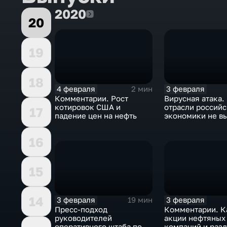
2020
2020
20
19
18
4 февраля
3 февраля
2 мин
Комментарии. Рост
Вирусная атака.
котировок США и
отрасли россий
17
падение цен на нефть
экономики не в
удар
16
15
14
3 февраля
3 февраля
19 мин
Пресс-подход
Комментарии. К
руководителей
акции нефтяных
оперативного штаба по
компаний и разд