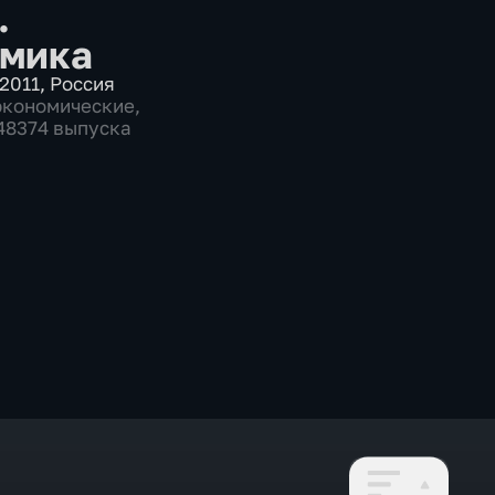
.
мика
2011
,
Россия
экономические
,
 48374 выпуска