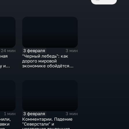
3 февраля
24 мин
3 мин
нная
"Черный лебедь": как
дорого мировой
у и
экономике обойдётся
е не
изоляция Поднебесной
3 февраля
1 мин
3 мин
нили,
Комментарии. Падение
тавки
"Северстали" и
 из
негативная тенденция