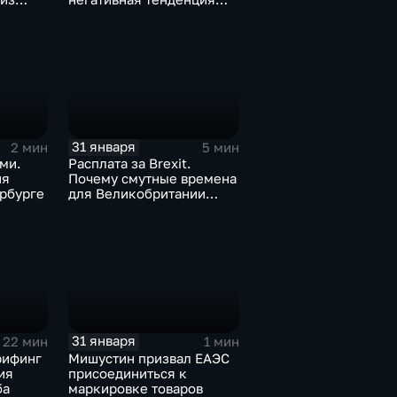
а ценах
для бизнеса Apple
31 января
2 мин
5 мин
ми.
Расплата за Brexit.
ия
Почему смутные времена
рбурге
для Великобритании
только начинаются
31 января
22 мин
1 мин
рифинг
Мишустин призвал ЕАЭС
ия
присоединиться к
ба
маркировке товаров