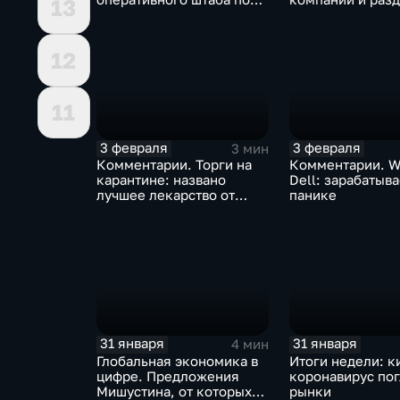
13
борьбе с коронавирусом
доход
12
11
3 февраля
3 февраля
3 мин
Комментарии. Торги на
Комментарии. W
карантине: названо
Dell: зарабатыв
лучшее лекарство от
панике
коррекции
31 января
31 января
4 мин
Глобальная экономика в
Итоги недели: к
цифре. Предложения
коронавирус по
Мишустина, от которых
рынки