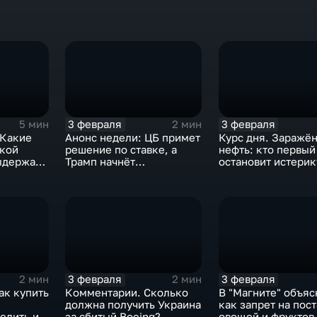
3 февраля
3 февраля
5 мин
2 мин
 Какие
Анонс недели: ЦБ примет
Курс дня. Заражё
ской
решение по ставке, а
нефть: кто первый
ыдержат
Трамп начнёт
остановит истерик
предвыборную гонку
почему ОПЕК лучш
вмешиваться
3 февраля
3 февраля
2 мин
2 мин
ак купить
Комментарии. Сколько
В "Магните" объяс
должна получить Украина
как запрет на пос
елить их
за сбитый Boeing?
овощей и фруктов