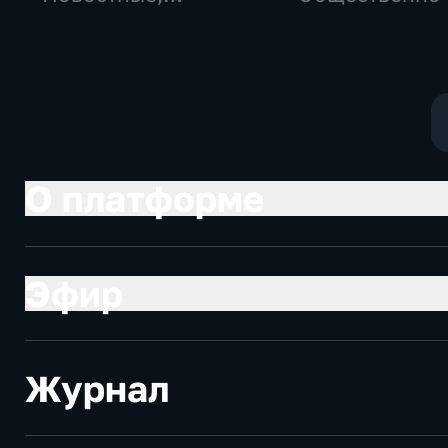
Общество,
политические
общественно-
социально-
политические
экономически
О платформе
Эфир
Журнал