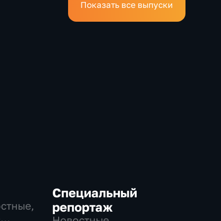
Показать все выпуски
Специальный
остные,
репортаж
-
Новостные,