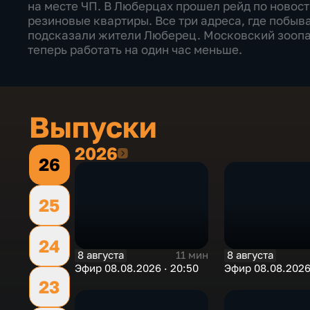
на месте ЧП. В Люберцах прошел рейд по новос
резиновые квартиры. Все три адреса, где побы
подсказали жители Люберец. Московский зоопа
теперь работать на один час меньше.
Выпуски
2026
2026
26
25
24
8 августа
8 августа
11 мин
Эфир 08.08.2026 · 20:50
Эфир 08.08.2026
23