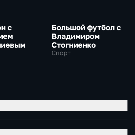
н с
Большой футбол с
ием
Владимиром
ниевым
Стогниенко
Спорт