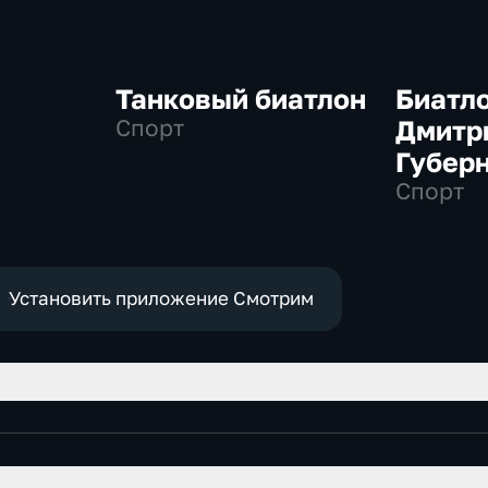
Танковый биатлон
Биатло
Спорт
Дмитр
Губер
Спорт
Установить приложение Смотрим