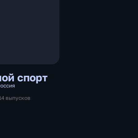
ой спорт
оссия
514 выпусков