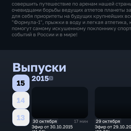
совершить путешествие по аренам нашей страны,
очевидцами борьбы ведущих атлетов планеты за
для себя приоритеты на будущих крупнейших вс
"Формула-1", прыжки в воду и легкая атлетика,
помогут самому искушенному поклоннику спорт
событий в России и в мире!
Выпуски
2015
2015
15
14
13
30 октября
29 октября
17 мин
Эфир от 30.10.2015
Эфир от 29.10.2