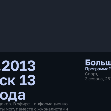
.2013
Больш
Программа
Р
ск 13
Спорт
,
3 сезона, 2
года
щиков. В эфире – информационно-
ты могут вместе с журналистами