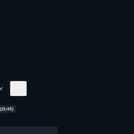
ог
(21:45)