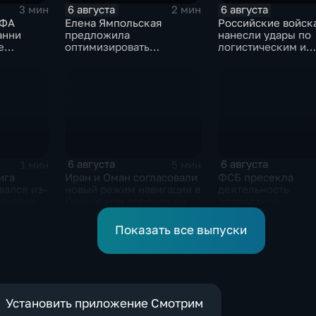
6 августа
6 августа
3 мин
2 мин
ИФА
Елена Ямпольская
Российские войск
анни
предложила
нанесли удары по
е
оптимизировать
логистическим и
дажей
перечень олимпиад для
энергетическим
аты мира
поступления в вузы
объектам ВСУ
6 августа
6 августа
1 мин
5 мин
ига
Иран и Оман согласовали
ФСБ пресекла
вался из-
новый режим навигации в
деятельность
ывчаткой
Ормузском проливе на
подростков,
ским
фоне нехватки
завербованных
етом
боеприпасов у США
украинскими
Показать все выпуски
спецслужбами дл
терактов в России
Установить приложение Смотрим