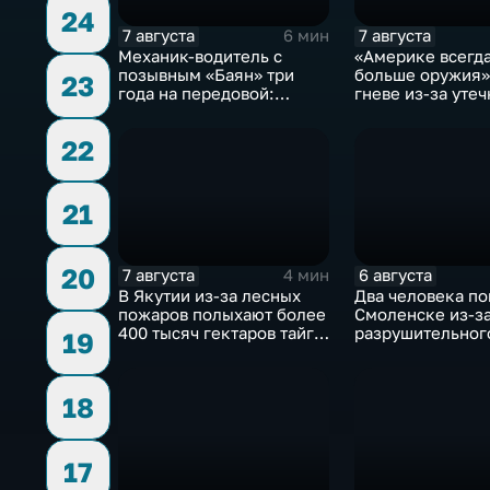
24
7 августа
7 августа
6 мин
Механик-водитель с
«Америке всегд
позывным «Баян» три
больше оружия»:
23
года на передовой:
гневе из-за уте
история мужества
о дефиците снар
российского
США
22
добровольца
21
20
7 августа
6 августа
4 мин
В Якутии из-за лесных
Два человека по
пожаров полыхают более
Смоленске из-з
400 тысяч гектаров тайги,
разрушительног
19
зафиксировано 77 очагов
урагана, 15 тыся
возгорания
жителей осталис
света
18
17