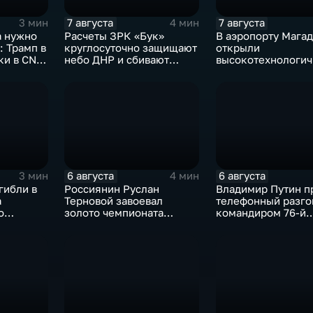
7 августа
7 августа
3 мин
4 мин
а нужно
Расчеты ЗРК «Бук»
В аэропорту Магад
 Трамп в
круглосуточно защищают
открыли
чки в CNN
небо ДНР и сбивают
высокотехнологи
ядов в
десятки вражеских
грузовой термина
дронов
6 августа
6 августа
3 мин
4 мин
гибли в
Россиянин Руслан
Владимир Путин п
а
Терновой завоевал
телефонный разго
о
золото чемпионата
командиром 76-й
ч
Европы в прыжках с 10-
дивизии ВДВ
ь без
метровой вышки
Абдулазизом
Шихабидовым