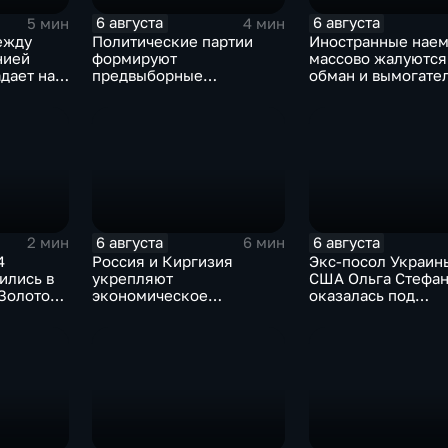
6 августа
6 августа
5 мин
4 мин
ежду
Политические партии
Иностранные нае
нией
формируют
массово жалуются
дает на
предвыборные
обман и вымогате
ана на
программы на фоне роста
со стороны
электоральной
командования ВС
активности
6 августа
6 августа
2 мин
6 мин
4
Россия и Киргизия
Экс-посол Украин
ились в
укрепляют
США Ольга Стефа
 Золотому
экономическое
оказалась под
 проекта
партнерство в рамках
следствием по дел
ия"
Евразийского
коррупции
экономического союза