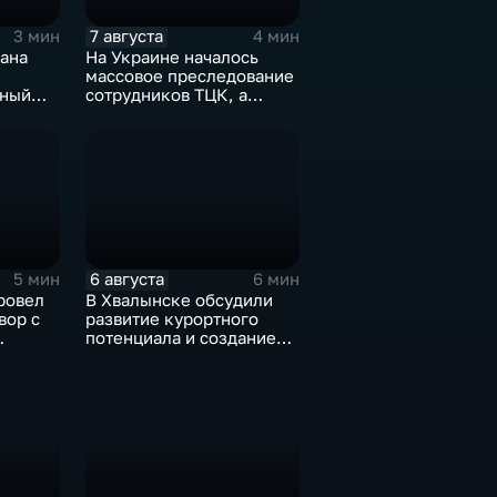
7 августа
3 мин
4 мин
ана
На Украине началось
массовое преследование
чный
сотрудников ТЦК, а
л
военкоматы пополнят
бывшими заключенными
6 августа
5 мин
6 мин
ровел
В Хвалынске обсудили
вор с
развитие курортного
потенциала и создание
медицинского кластера