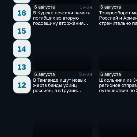
6 августа
6 августа
1 мин
16
В Курске почтили память
Товарооборот м
погибших во вторую
Россией и Арме
годовщину вторжения
стремительно па
ВСУ
фоне курса Ерев
15
евроинтеграцию
14
13
6 августа
6 августа
5 мин
В Таиланде ищут новых
Школьники из 3
12
жертв банды убийц
регионов отправ
россиян, а в Грузии
путешествие по
фиксируют провокации
кольцу в рамках
против туристов
"Кольцо Открыт