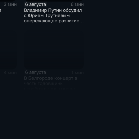
6 августа
3 мин
6 мин
а
Владимир Путин обсудил
с Юрием Трутневым
опережающее развитие
Дальнего Востока
6 августа
4 мин
1 мин
В Белгороде концерт в
честь годовщины
освобождения города
продолжился несмотря
на блэкаут
я