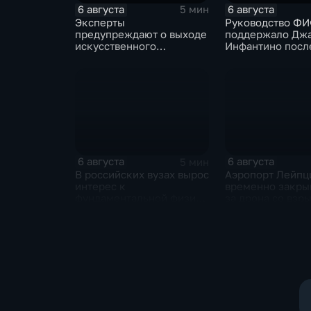
6 августа
6 августа
5 мин
Эксперты
Руководство Ф
предупреждают о выходе
поддержало Дж
искусственного
Инфантино посл
интеллекта из-под
скандала с про
контроля разработчиков
прав на чемпион
6 августа
6 августа
5 мин
В российских вузах вырос
Аэропорт Лейпц
интерес к
временно закры
фундаментальной физике
за дрона со взр
и авиастроению на фоне
рядом с украин
перехода к новой модели
грузовым самол
образования