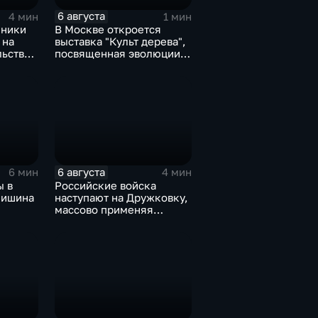
6 августа
4 мин
1 мин
мники
В Москве откроется
 на
выставка "Культ дерева",
льство
посвященная эволюции
художественной
У
обработки древесины
6 августа
6 мин
4 мин
ы в
Российские войска
нишина
наступают на Дружковку,
массово применяя
у о
оптоволоконные дроны