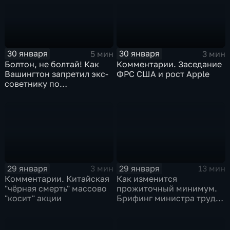
30 января
30 января
5 мин
3 мин
Болтон, не болтай! Как
Комментарии. Заседание
Вашингтон запретил экс-
ФРС США и рост Apple
советнику по
безопасности делиться
воспоминаниями
29 января
29 января
3 мин
13 мин
Комментарии. Китайская
Как изменится
"чёрная смерть" массово
прожиточный минимум.
"косит" акции
Брифинг министра труда
и соцзащиты Антона
Котякова