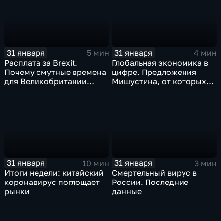
31 января
31 января
5 мин
4 мин
Расплата за Brexit.
Глобальная экономика в
Почему смутные времена
цифре. Предложения
для Великобритании
Мишустина, от которых
только начинаются
ЕАЭС не сможет
отказаться
31 января
31 января
10 мин
3 мин
Итоги недели: китайский
Смертельный вирус в
коронавирус поглощает
России. Последние
рынки
данные