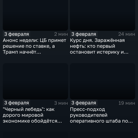
3 февраля
3 февраля
2 мин
24 мин
Анонс недели: ЦБ примет
Курс дня. Заражённая
решение по ставке, а
нефть: кто первый
Трамп начнёт
остановит истерику и
предвыборную гонку
почему ОПЕК лучше не
вмешиваться
3 февраля
3 февраля
3 мин
19 мин
"Черный лебедь": как
Пресс-подход
дорого мировой
руководителей
экономике обойдётся
оперативного штаба по
изоляция Поднебесной
борьбе с коронавирусом