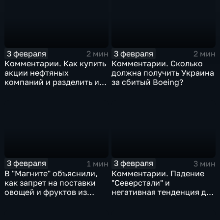
3 февраля
3 февраля
2 мин
2 мин
Комментарии. Как купить
Комментарии. Сколько
акции нефтяных
должна получить Украина
компаний и разделить их
за сбитый Boeing?
доход
3 февраля
3 февраля
1 мин
3 мин
В "Магните" объяснили,
Комментарии. Падение
как запрет на поставки
"Северстали" и
овощей и фруктов из
негативная тенденция для
Китая отразится на ценах
бизнеса Apple