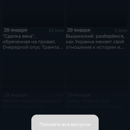
29 января
29 января
19 мин
1 мин
"Сделка века",
Вышинский: разберёмся,
обреченная на провал.
как Украина меняет своё
Очередной опус Трампа.
отношение к истории и
Жанр: политическая
почему
фантастика
29 января
29 января
2 мин
6 мин
На ком ответственность?
Ухань, борись! Как
Михаил Мишустин
выживают заточённые в
распределил обязанности
вирусном Китае?
вице-премьеров
Показать все выпуски