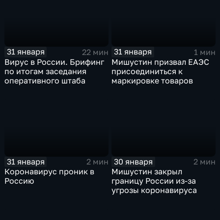
31 января
31 января
22 мин
1 мин
Вирус в России. Брифинг
Мишустин призвал ЕАЭС
по итогам заседания
присоединиться к
оперативного штаба
маркировке товаров
31 января
30 января
2 мин
2 мин
Коронавирус проник в
Мишустин закрыл
Россию
границу России из-за
угрозы коронавируса