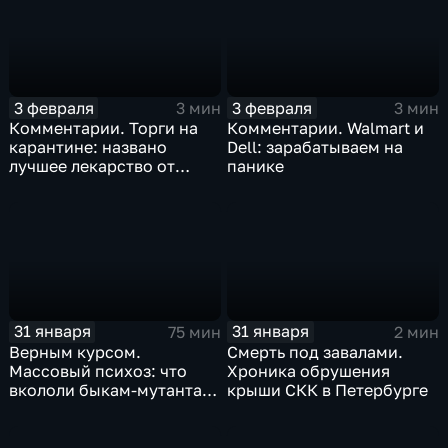
3 февраля
3 февраля
3 мин
3 мин
Комментарии. Торги на
Комментарии. Walmart и
карантине: названо
Dell: зарабатываем на
лучшее лекарство от
панике
коррекции
31 января
31 января
75 мин
2 мин
Верным курсом.
Смерть под завалами.
Массовый психоз: что
Хроника обрушения
вкололи быкам-мутантам,
крыши СКК в Петербурге
когда рухнет доллар и
почему месть Китая
станет страшнее вируса