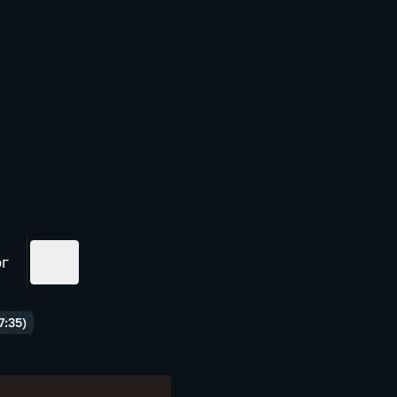
ог
7:35)