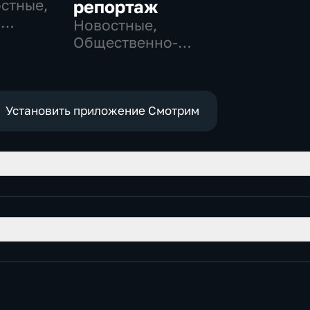
остные,
репортаж
-
Новостные,
,
Общественно-
политические,
е
социально-
экономические
Установить приложение Смотрим