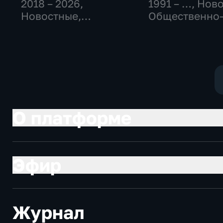
2018 – 2026
,
1991 – …
, Нов
Новостные,
Общественно
Общество,
политические
общественно-
социально-
политические
экономически
О платформе
Эфир
Журнал