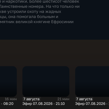
 и наркотики. Более шестисот человек
Таинственные номера. На что только ни
скве устроили охоту на жадных
цы, она помогала больным и
амятник великой княгине Ефросинии
7 августа
7 августа
16 мин
21 мин
 · 08:20
Эфир 07.08.2026 · 21:10
Эфир 07.08.2026 · 