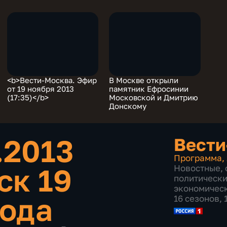
<b>Вести-Москва. Эфир
В Москве открыли
от 19 ноября 2013
памятник Ефросинии
(17:35)</b>
Московской и Дмитрию
Донскому
.2013
Вести
Программа
,
ск 19
Новостные
,
политическ
экономичес
года
16 сезонов,