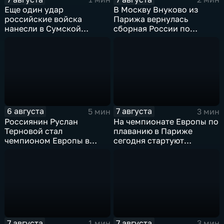
Еще один удар
В Москву Внуково из
российские войска
Парижа вернулась
нанесли в Сумской
сборная России по
области
синхронному плаванию
6 августа
7 августа
5 мин
3 мин
Россиянин Руслан
На чемпионате Европы по
Терновой стал
плаванию в Париже
чемпионом Европы в
сегодня стартуют
прыжках в воду с 10-ти
соревнования по хай-
метровой вышки
дайвингу
7 августа
7 августа
1 мин
3 мин