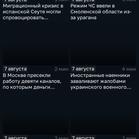
Миграционный кризис в
Режим ЧС ввели в
испанской Сеуте могли
Смоленской области из-
спровоцировать
за урагана
спецслужбы Израиля
7 августа
7 августа
2 мин
4 мин
В Москве пресекли
Иностранные наемники
работу девяти каналов,
заваливают жалобами
по которым деньги
украинского военного
выводились за рубеж
омбудсмена
через криптовалюту
7 августа
7 августа
2 мин
1 мин