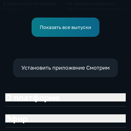
В аэропорту Магадана
На Украине началось
открыли
массовое преследование
высокотехнологичный
сотрудников ТЦК, а
грузовой терминал
военкоматы пополнят
бывшими заключенными
Показать все выпуски
Установить приложение Смотрим
О платформе
Эфир