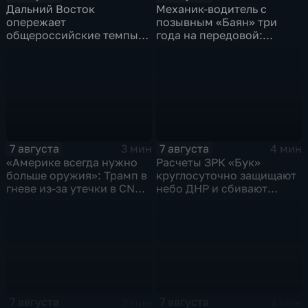
Дальний Восток
Механик-водитель с
опережает
позывным «Баян» три
общероссийские темпы
года на передовой:
по привлечению
история мужества
инвестиций, доложил
российского
Юрий Трутнев Владимиру
добровольца
Путину
7 августа
7 августа
3 мин
4 мин
«Америке всегда нужно
Расчеты ЗРК «Бук»
больше оружия»: Трамп в
круглосуточно защищают
гневе из-за утечки в CNN
небо ДНР и сбивают
о дефиците снарядов в
десятки вражеских
США
дронов
7 августа
7 августа
3 мин
4 мин