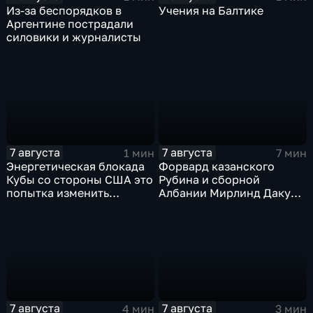
Из-за беспорядков в
Учения на Балтике
Аргентине пострадали
силовики и журналисты
7 августа
7 августа
1 мин
7 мин
Энергетическая блокада
Форвард казанского
Кубы со стороны США это
Рубина и сборной
попытка изменить
Албании Мирлинд Даку
Конституцию островного
переше в Спартак за 11
государства
миллионов евро
7 августа
7 августа
4 мин
3 мин