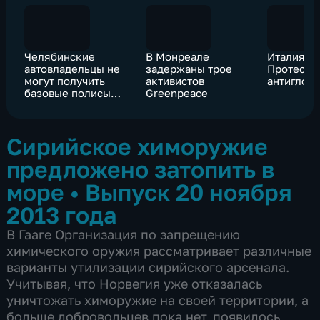
Челябинские
В Монреале
Италия. Р
автовладельцы не
задержаны трое
Протесты
могут получить
активистов
антиглоб
базовые полисы
Greenpeace
ОСАГО
Сирийское химоружие
предложено затопить в
море
•
Выпуск 20 ноября
2013 года
В Гааге Организация по запрещению
химического оружия рассматривает различные
варианты утилизации сирийского арсенала.
Учитывая, что Норвегия уже отказалась
уничтожать химоружие на своей территории, а
больше добровольцев пока нет, появилось