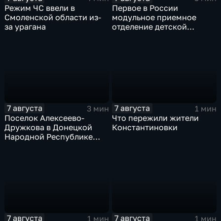
Режим ЧС ввели в
Первое в России
Смоленской области из-
модульное приемное
за урагана
отделение детской
больницы открыли в
Белгороде
7 августа
7 августа
3 мин
1 мин
Поселок Алексеево-
Что пережили жители
Дружкова в Донецкой
Константиновки
Народной Республике
под полным огневым
контролем российских
войск
7 августа
7 августа
1 мин
1 мин