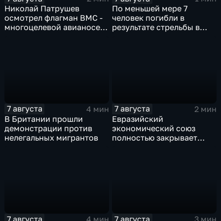
Николай Патрушев
По меньшей мере 7
осмотрел флагман ВМС -
человек погибли в
многоцелевой авианосец
результате стрельбы в
"Атлантико" в Рио-де-
одной из школ Таиланда
Жанейро
7 августа
7 августа
4 мин
2 мин
В Британии прошли
Евразийский
демонстрации против
экономический союз
нелегальных мигрантов
полностью закрывает
свои потребности
7 августа
7 августа
4 мин
3 мин