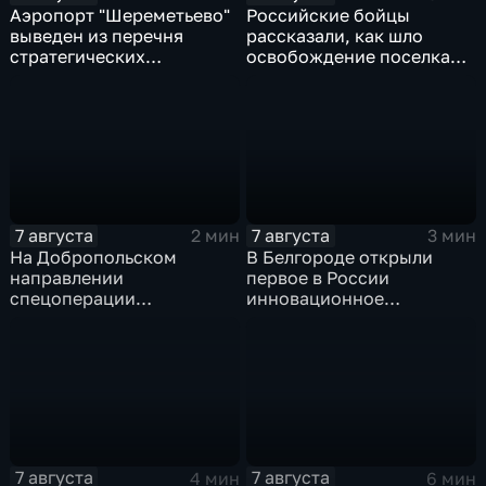
Аэропорт "Шереметьево"
Российские бойцы
выведен из перечня
рассказали, как шло
стратегических
освобождение поселка
предприятий
Красноярское на
Добропольском
направлении
спецоперации
7 августа
7 августа
2 мин
3 мин
На Добропольском
В Белгороде открыли
направлении
первое в России
спецоперации
инновационное
российские бойцы
модульное приемное
отразили более 70
отделение детской
контратак ВСУ
больницы
7 августа
7 августа
4 мин
6 мин