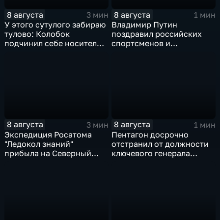
8 августа
8 августа
3 мин
1 мин
У этого сутулого забираю
Владимир Путин
тулово: Колобок
поздравил российских
подчинил себе носителя в
спортсменов и
новом сказочном
физкультурников с
блокбастере
профессиональным
праздником
8 августа
8 августа
3 мин
1 мин
Экспедиция Росатома
Пентагон досрочно
"Ледокол знаний"
отстранил от должности
прибыла на Северный
ключевого генерала
полюс
Чарльза Костанцу