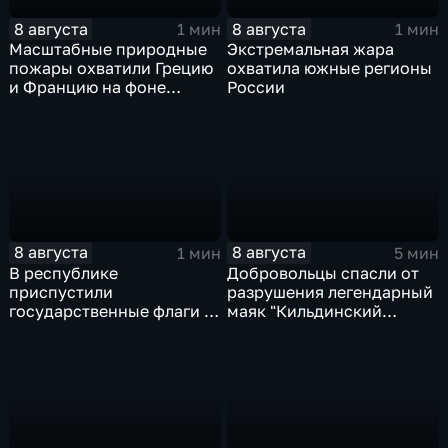
8 августа
8 августа
1 мин
1 мин
Масштабные природные
Экстремальная жара
пожары охватили Грецию
охватила южные регионы
и Францию на фоне
России
европейской засухи
8 августа
8 августа
1 мин
5 мин
В республике
Добровольцы спасли от
приспустили
разрушения легендарный
государственные флаги и
маяк "Кильдинский
зажгли свечи в память о
Северный"
жертвах обстрела
Цхинвала