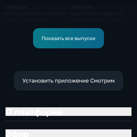
7 августа
7 августа
8 мин
5 мин
56% уже выбрали: ВЦИОМ
Трамп предупредил о
оценил готовность
последствиях победы
россиян голосовать на
демократов на выборах в
выборах в Госдуму
Сенат.
Показать все выпуски
Установить приложение Смотрим
О платформе
Эфир