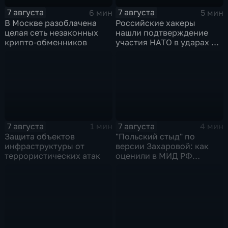
7 августа
7 августа
6 мин
5 мин
В Москве разоблачена
Российские хакеры
целая сеть незаконных
нашли подтверждение
крипто-обменников
участия НАТО в ударах по
России
7 августа
7 августа
1 мин
4 мин
Защита объектов
"Польский стыд" по
инфраструктуры от
версии Захаровой: как
террористических атак
оценили в МИД РФ
скандальную речь
Навроцкого