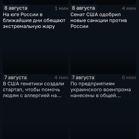
8 августа
8 августа
1 мин
4 мин
На юге России в
Сенат США одобрил
ближайшие дни обещают
новые санкции против
экстремальную жару
России
7 августа
7 августа
4 мин
6 мин
В США генетики создали
По предприятиям
стартап, чтобы помочь
украинского военпрома
людям с аллергией на
нанесены в общей
собак
сложности более 10-ти
массированных и
групповых ударов