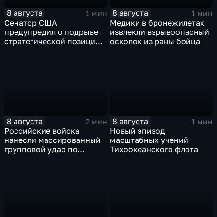
8 августа
8 августа
1 мин
1 мин
Сенатор США
Медики в бронежилетах
предупредил о подрыве
извлекли взрывоопасный
стратегической позиции
осколок из раны бойца
из-за новых пошлин
против России
8 августа
8 августа
2 мин
1 мин
Российские войска
Новый эпизод
нанесли массированный
масштабных учений
групповой удар по
Тихоокеанского флота
стратегическим объектам
в глубоком тылу ВСУ