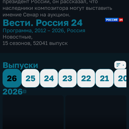
президент России, он рассказал, что
наследники композитора могут выставить
имение Сенар на аукцион.
Вести. Россия 24
Программа
,
2012 – 2026
,
Россия
Новостные
,
15 сезонов, 52041 выпуск
Выпуски
26
25
24
23
22
21
20
2026
2026