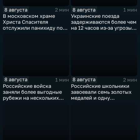
8 августа
8 августа
2 мин
1 мин
В московском храме
Украинские поезда
Христа Спасителя
задерживаются более чем
отслужили панихиду по
на 12 часов из-за угрозы
погибшим жителям
обстрелов
Южной Осетии
8 августа
8 августа
1 мин
2 мин
Российские войска
Российские школьники
заняли более выгодные
завоевали семь золотых
рубежи на нескольких
медалей и одну
направлениях в зоне СВО
бронзовую на турнире по
ИИ