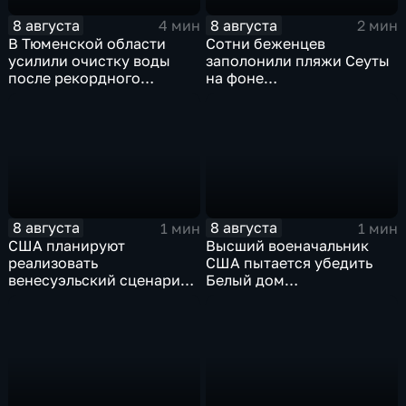
8 августа
8 августа
4 мин
2 мин
В Тюменской области
Сотни беженцев
усилили очистку воды
заполонили пляжи Сеуты
после рекордного
на фоне
летнего паводка
катастрофического
миграционного кризиса
8 августа
8 августа
1 мин
1 мин
США планируют
Высший военачальник
реализовать
США пытается убедить
венесуэльский сценарий
Белый дом
для смены власти на Кубе
незамедлительно
завершить конфликт с
Ираном