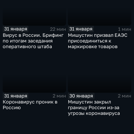
31 января
31 января
22 мин
1 мин
Вирус в России. Брифинг
Мишустин призвал ЕАЭС
по итогам заседания
присоединиться к
оперативного штаба
маркировке товаров
31 января
30 января
2 мин
2 мин
Коронавирус проник в
Мишустин закрыл
Россию
границу России из-за
угрозы коронавируса