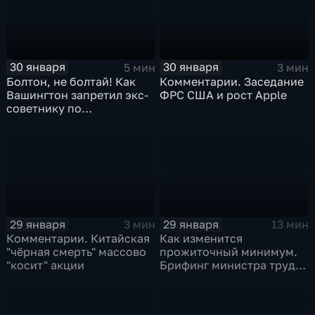
30 января
30 января
5 мин
3 мин
Болтон, не болтай! Как
Комментарии. Заседание
Вашингтон запретил экс-
ФРС США и рост Apple
советнику по
безопасности делиться
воспоминаниями
29 января
29 января
3 мин
13 мин
Комментарии. Китайская
Как изменится
"чёрная смерть" массово
прожиточный минимум.
"косит" акции
Брифинг министра труда
и соцзащиты Антона
Котякова