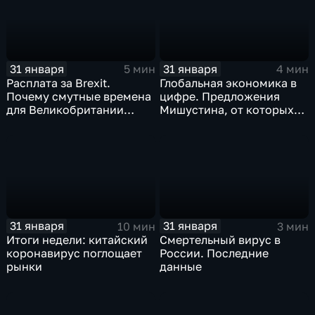
31 января
31 января
5 мин
4 мин
Расплата за Brexit.
Глобальная экономика в
Почему смутные времена
цифре. Предложения
для Великобритании
Мишустина, от которых
только начинаются
ЕАЭС не сможет
отказаться
31 января
31 января
10 мин
3 мин
Итоги недели: китайский
Смертельный вирус в
коронавирус поглощает
России. Последние
рынки
данные