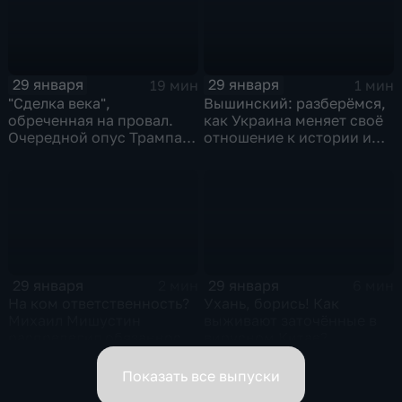
29 января
29 января
19 мин
1 мин
"Сделка века",
Вышинский: разберёмся,
обреченная на провал.
как Украина меняет своё
Очередной опус Трампа.
отношение к истории и
Жанр: политическая
почему
фантастика
29 января
29 января
2 мин
6 мин
На ком ответственность?
Ухань, борись! Как
Михаил Мишустин
выживают заточённые в
распределил обязанности
вирусном Китае?
вице-премьеров
Показать все выпуски