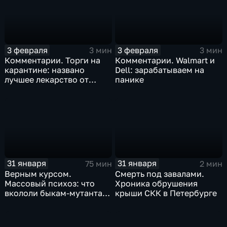
3 февраля
3 февраля
3 мин
3 мин
Комментарии. Торги на
Комментарии. Walmart и
карантине: названо
Dell: зарабатываем на
лучшее лекарство от
панике
коррекции
31 января
31 января
75 мин
2 мин
Верным курсом.
Смерть под завалами.
Массовый психоз: что
Хроника обрушения
вкололи быкам-мутантам,
крыши СКК в Петербурге
когда рухнет доллар и
почему месть Китая
станет страшнее вируса