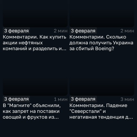
3 февраля
3 февраля
2 мин
2 мин
Комментарии. Как купить
Комментарии. Сколько
акции нефтяных
должна получить Украина
компаний и разделить их
за сбитый Boeing?
доход
3 февраля
3 февраля
1 мин
3 мин
В "Магните" объяснили,
Комментарии. Падение
как запрет на поставки
"Северстали" и
овощей и фруктов из
негативная тенденция для
Китая отразится на ценах
бизнеса Apple