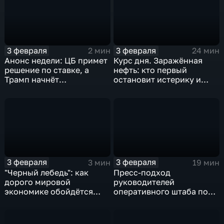
3 февраля
3 февраля
2 мин
24 мин
Анонс недели: ЦБ примет
Курс дня. Заражённая
решение по ставке, а
нефть: кто первый
Трамп начнёт
остановит истерику и
предвыборную гонку
почему ОПЕК лучше не
вмешиваться
3 февраля
3 февраля
3 мин
19 мин
"Черный лебедь": как
Пресс-подход
дорого мировой
руководителей
экономике обойдётся
оперативного штаба по
изоляция Поднебесной
борьбе с коронавирусом