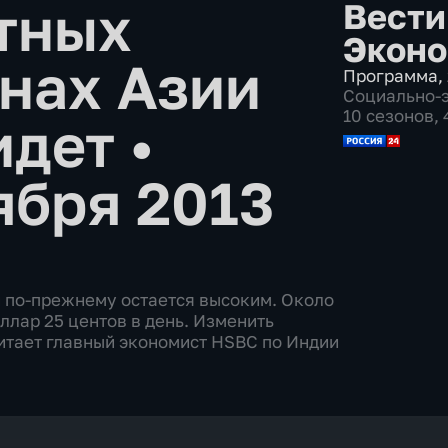
тных
Вести
Эконо
анах Азии
Программа
,
Социально-
10 сезонов,
 идет
•
ября 2013
и по-прежнему остается высоким. Около
ллар 25 центов в день. Изменить
читает главный экономист HSBC по Индии