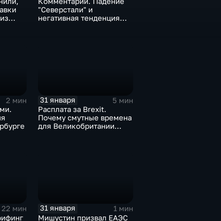
нили,
Комментарии. Падение
тавки
"Северстали" и
 из
негативная тенденция
а ценах
для бизнеса Apple
31 января
2 мин
5 мин
ми.
Расплата за Brexit.
ия
Почему смутные времена
рбурге
для Великобритании
только начинаются
31 января
22 мин
1 мин
рифинг
Мишустин призвал ЕАЭС