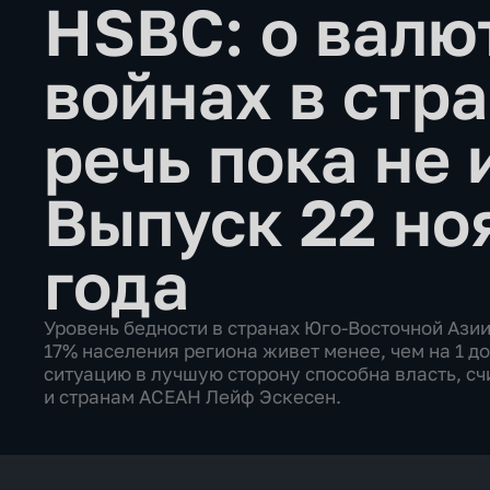
HSBC: о валю
войнах в стр
речь пока не
Выпуск 22 но
года
Уровень бедности в странах Юго-Восточной Ази
17% населения региона живет менее, чем на 1 до
ситуацию в лучшую сторону способна власть, с
и странам АСЕАН Лейф Эскесен.