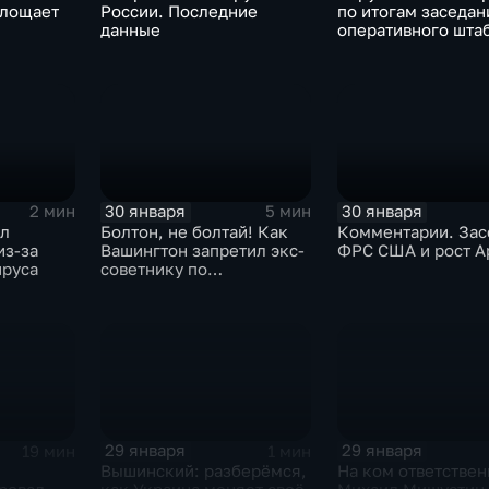
глощает
России. Последние
по итогам заседан
данные
оперативного шта
30 января
30 января
2 мин
5 мин
ыл
Болтон, не болтай! Как
Комментарии. Зас
из-за
Вашингтон запретил экс-
ФРС США и рост A
ируса
советнику по
безопасности делиться
воспоминаниями
29 января
29 января
19 мин
1 мин
Вышинский: разберёмся,
На ком ответствен