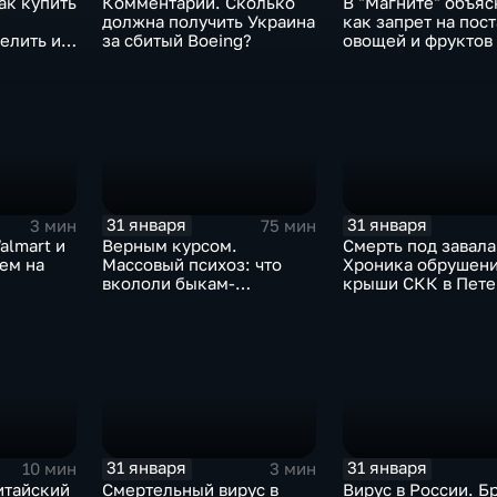
ак купить
Комментарии. Сколько
В "Магните" объяс
должна получить Украина
как запрет на пос
елить их
за сбитый Boeing?
овощей и фруктов
Китая отразится н
31 января
31 января
3 мин
75 мин
almart и
Верным курсом.
Смерть под завала
аем на
Массовый психоз: что
Хроника обрушен
вкололи быкам-
крыши СКК в Пете
мутантам, когда рухнет
доллар и почему месть
Китая станет страшнее
вируса
31 января
31 января
10 мин
3 мин
итайский
Смертельный вирус в
Вирус в России. Б