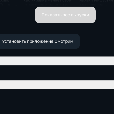
ровал.
как Украина меняет своё
Михаил Мишустин
 Трампа.
отношение к истории и
распределил
ская
почему
обязанности вице-
премьеров
Показать все выпуски
Установить приложение Смотрим