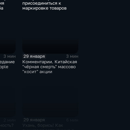
ия
присоединиться к
ба
маркировке товаров
29 января
3 мин
3 мин
едание
Комментарии. Китайская
pple
"чёрная смерть" массово
"косит" акции
29 января
2 мин
6 мин
ность?
Ухань, борись! Как