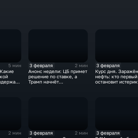
3 февраля
3 февраля
5 мин
2 мин
 Какие
Анонс недели: ЦБ примет
Курс дня. Заражё
ской
решение по ставке, а
нефть: кто первый
ыдержат
Трамп начнёт
остановит истерик
предвыборную гонку
почему ОПЕК лучш
вмешиваться
3 февраля
3 февраля
2 мин
2 мин