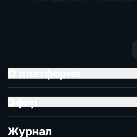
прожиточный минимум.
обреченная на п
Брифинг министра труда
Очередной опус
и соцзащиты Антона
Жанр: политиче
Котякова
фантастика
О платформе
Эфир
Журнал