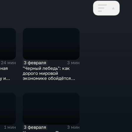
3 февраля
24 мин
3 мин
нная
"Черный лебедь": как
дорого мировой
у и
экономике обойдётся
е не
изоляция Поднебесной
3 февраля
1 мин
3 мин