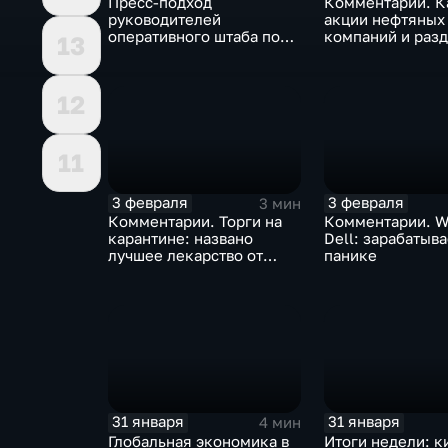
Пресс-подход
Комментарии. К
руководителей
акции нефтяных
оперативного штаба по
компаний и разд
13
борьбе с коронавирусом
доход
12
11
3 февраля
3 февраля
3 мин
Комментарии. Торги на
Комментарии. W
карантине: названо
Dell: зарабатыв
лучшее лекарство от
панике
коррекции
31 января
31 января
4 мин
Глобальная экономика в
Итоги недели: к