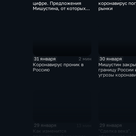
цифре. Предложения
коронавирус по
Мишустина, от которых
рынки
ЕАЭС не сможет
отказаться
31 января
30 января
2 мин
Коронавирус проник в
Мишустин закр
Россию
границу России 
угрозы коронав
29 января
29 января
13 мин
Как изменится
"Сделка века",