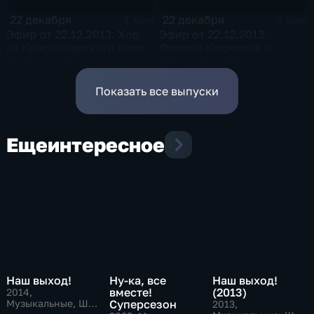
22 декабря
22 декабря
4 мин
4 мин
Эфир от 22.12.2013. Хор
Эфир от 22.12.2013.
из Краснодарского края.
Филипп Киркоров и
Казачья песня
общий хор. Песня
"Любовь "5 звезд""
Показать все выпуски
Еще
интересное
Наш выход!
Ну-ка, все
Наш выход!
вместе!
(2013)
2014
,
Музыкальные, Шоу
Суперсезон
2013
,