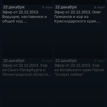
22 декабря
22 декабря
4 мин
4 мин
Эфир от 22.12.2013.
Эфир от 22.12.2013. Олег
Ведущие, наставники и
Газманов и хор из
общий хор.
Краснодарского края.
Заключительная песня
Заключительная песня
"Новый год"
"Дождись"
22 декабря
22 декабря
4 мин
4 мин
Эфир от 22.12.2013. Хор
Эфир от 22.12.2013. Хор
из Санкт-Петербурга и
из Алтайского края Песня
Ленинградской области.
"Солдат любви"
Песня "I was made for
lovin` you"