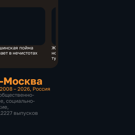
шинская пойма
Женщина подбросила
пает в нечистотах
новорожденного в
туалет
-Москва
2008 – 2026
,
Россия
общественно-
ие
,
социально-
кие
,
 12227 выпусков