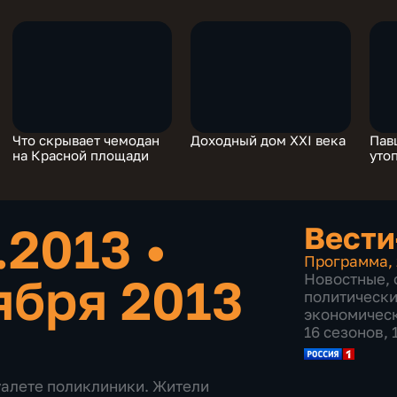
Что скрывает чемодан
Доходный дом XXI века
Пав
на Красной площади
уто
1.2013
•
Вести
Программа
,
ября 2013
Новостные
,
политическ
экономичес
16 сезонов,
уалете поликлиники. Жители