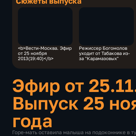
Сюжеты выпуска
<b>Вести-Москва. Эфир
Режиссер Богомолов
от 25 ноября
уходит от Табакова из-
2013(19:40)</b>
за "Карамазовых"
Эфир от 25.1
Выпуск 25 но
года
Горе-мать оставила малыша на подоконнике в т