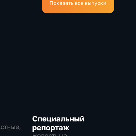
Показать все выпуски
Специальный
остные,
репортаж
-
Новостные,