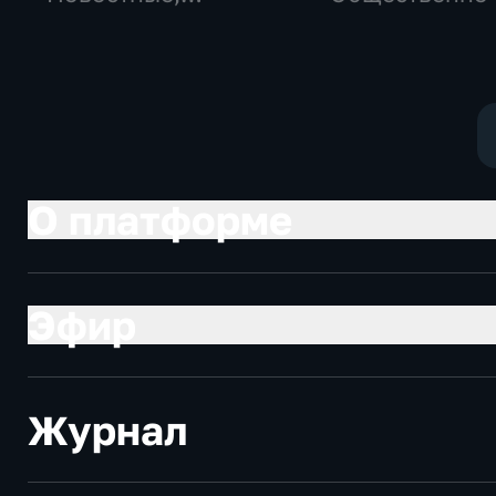
Общество,
политические
общественно-
социально-
политические
экономически
О платформе
Эфир
Журнал