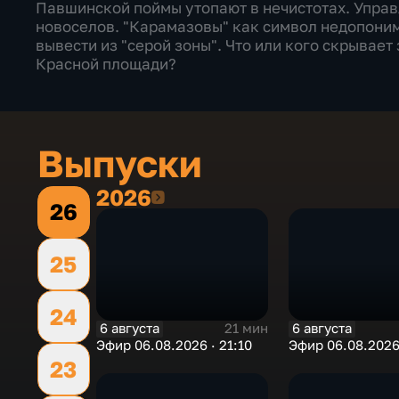
Павшинской поймы утопают в нечистотах. Упра
новоселов. "Карамазовы" как символ недопоним
вывести из "серой зоны". Что или кого скрывае
Красной площади?
Выпуски
2026
2026
26
25
24
6 августа
6 августа
21 мин
Эфир 06.08.2026 · 21:10
Эфир 06.08.2026 
23