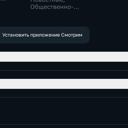
,
Общественно-
политические,
е
социально-
экономические
Установить приложение Смотрим